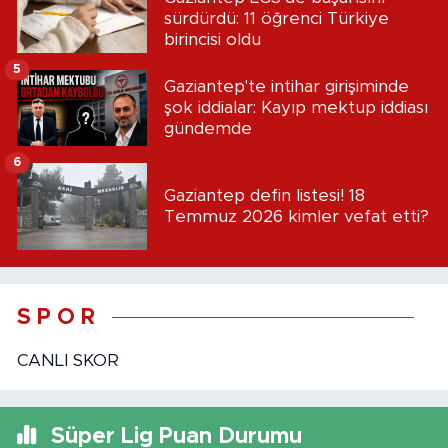
sürdürdü: 11 öğrenci Türkiye
birincisi oldu
5
Gaziantep'te intihar girişiminde
şok iddialar: Kayıp mektup iddiası
gündemde
6
Gaziantep defin listesi! 18
Temmuz 2026 kimler vefat etti?
S P O R
CANLI SKOR
Süper Lig Puan Durumu