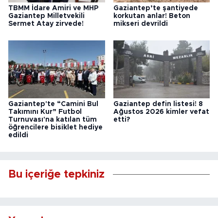
TBMM İdare Amiri ve MHP
Gaziantep’te şantiyede
Gaziantep Milletvekili
korkutan anlar! Beton
Sermet Atay zirvede!
mikseri devrildi
Gaziantep'te “Camini Bul
Gaziantep defin listesi! 8
Takımını Kur” Futbol
Ağustos 2026 kimler vefat
Turnuvası'na katılan tüm
etti?
öğrencilere bisiklet hediye
edildi
Bu içeriğe tepkiniz