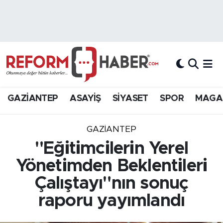
Nöbetçi Eczaneler
Hava Durumu
Trafik Durumu
GAZİANTEP
ASAYİŞ
SİYASET
SPOR
MAGA
Süper Lig Puan Durumu ve Fikstür
GAZIANTEP
Tüm Manşetler
"Eğitimcilerin Yerel
Yönetimden Beklentileri
Son Dakika Haberleri
Çalıştayı"nın sonuç
Haber Arşivi
raporu yayımlandı