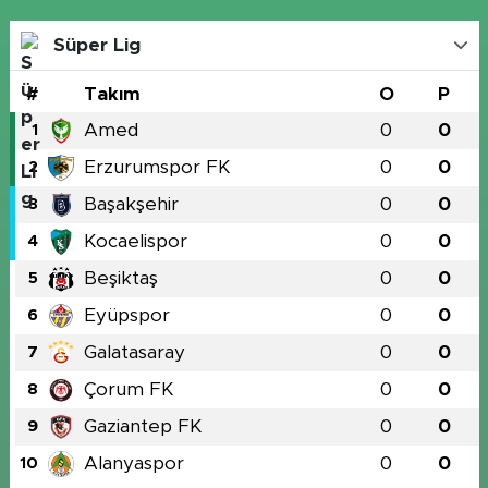
Süper Lig
#
Takım
O
P
Amed
0
0
1
Erzurumspor FK
0
0
2
Başakşehir
0
0
3
Kocaelispor
0
0
4
Beşiktaş
0
0
5
Eyüpspor
0
0
6
Galatasaray
0
0
7
Çorum FK
0
0
8
Gaziantep FK
0
0
9
Alanyaspor
0
0
10