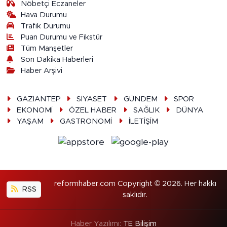
Nöbetçi Eczaneler
Hava Durumu
Trafik Durumu
Puan Durumu ve Fikstür
Tüm Manşetler
Son Dakika Haberleri
Haber Arşivi
GAZİANTEP
SİYASET
GÜNDEM
SPOR
EKONOMİ
ÖZEL HABER
SAĞLIK
DÜNYA
YAŞAM
GASTRONOMİ
İLETİŞİM
reformhaber.com Copyright © 2026. Her hakkı
RSS
saklıdır.
Haber Yazılımı:
TE Bilişim