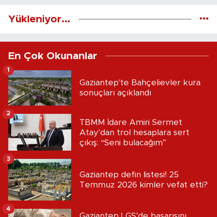
Yükleniyor...
En Çok Okunanlar
1
Gaziantep'te Bahçelievler kura
sonuçları açıklandı
2
TBMM İdare Amiri Sermet
Atay’dan trol hesaplara sert
çıkış: “Seni bulacağım”
3
Gaziantep defin listesi! 25
Temmuz 2026 kimler vefat etti?
4
Gaziantep LGS’de başarısını