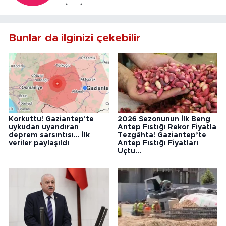
Bunlar da ilginizi çekebilir
Korkuttu! Gaziantep'te
2026 Sezonunun İlk Beng
uykudan uyandıran
Antep Fıstığı Rekor Fiyatla
deprem sarsıntısı... İlk
Tezgâhta! Gaziantep’te
veriler paylaşıldı
Antep Fıstığı Fiyatları
Uçtu...