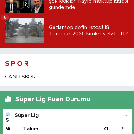
şok iddialar: Kayıp mektup iddiası
gündemde
6
Gaziantep defin listesi! 18
Temmuz 2026 kimler vefat etti?
S P O R
CANLI SKOR
Süper Lig Puan Durumu
Süper Lig
#
Takım
O
P