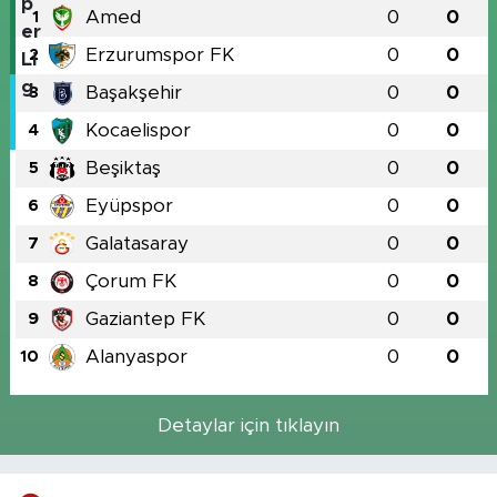
Amed
0
0
1
Erzurumspor FK
0
0
2
Başakşehir
0
0
3
Kocaelispor
0
0
4
Beşiktaş
0
0
5
Eyüpspor
0
0
6
Galatasaray
0
0
7
Çorum FK
0
0
8
Gaziantep FK
0
0
9
Alanyaspor
0
0
10
Detaylar için tıklayın