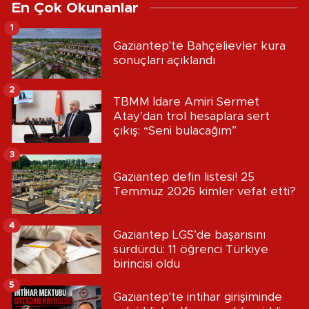
En Çok Okunanlar
1
Gaziantep'te Bahçelievler kura
sonuçları açıklandı
2
TBMM İdare Amiri Sermet
Atay’dan trol hesaplara sert
çıkış: “Seni bulacağım”
3
Gaziantep defin listesi! 25
Temmuz 2026 kimler vefat etti?
4
Gaziantep LGS’de başarısını
sürdürdü: 11 öğrenci Türkiye
birincisi oldu
5
Gaziantep'te intihar girişiminde