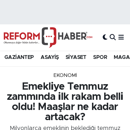
Nöbetçi Eczaneler
Hava Durumu
Trafik Durumu
GAZİANTEP
ASAYİŞ
SİYASET
SPOR
MAGA
Süper Lig Puan Durumu ve Fikstür
EKONOMİ
Tüm Manşetler
Emekliye Temmuz
zammında ilk rakam belli
Son Dakika Haberleri
oldu! Maaşlar ne kadar
Haber Arşivi
artacak?
Milyonlarca emeklinin beklediği temmuz