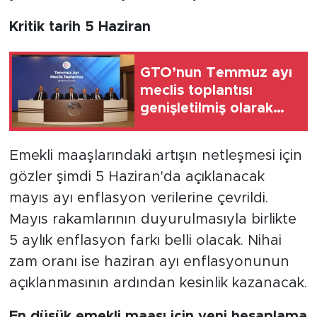
Kritik tarih 5 Haziran
GTO’nun Temmuz ayı
meclis toplantısı
genişletilmiş olarak
yapıldı
Emekli maaşlarındaki artışın netleşmesi için
gözler şimdi 5 Haziran'da açıklanacak
mayıs ayı enflasyon verilerine çevrildi.
Mayıs rakamlarının duyurulmasıyla birlikte
5 aylık enflasyon farkı belli olacak. Nihai
zam oranı ise haziran ayı enflasyonunun
açıklanmasının ardından kesinlik kazanacak.
En düşük emekli maaşı için yeni hesaplama