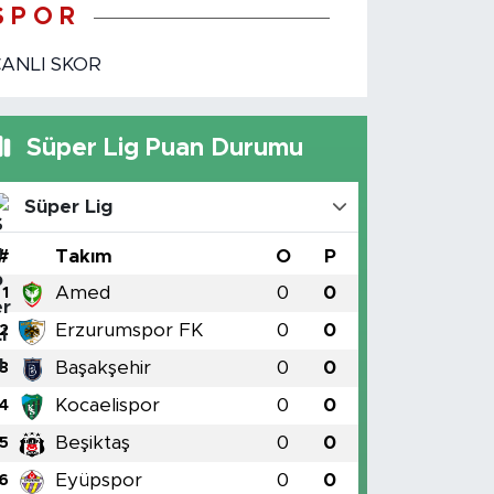
S P O R
CANLI SKOR
Süper Lig Puan Durumu
Süper Lig
#
Takım
O
P
Amed
0
0
1
Erzurumspor FK
0
0
2
Başakşehir
0
0
3
Kocaelispor
0
0
4
Beşiktaş
0
0
5
Eyüpspor
0
0
6