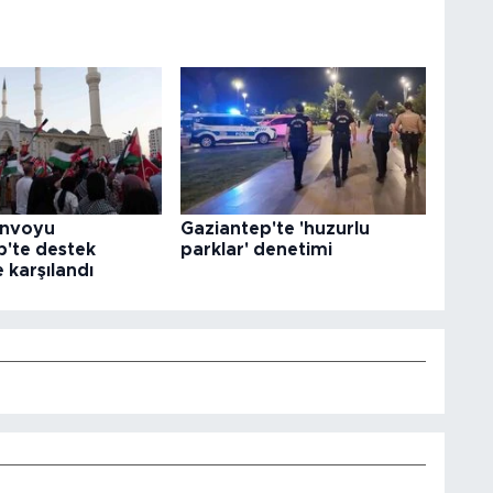
konvoyu
Gaziantep'te 'huzurlu
p'te destek
parklar' denetimi
e karşılandı