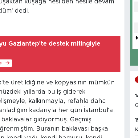
kuşaktan kuşağa nesilden nesile devam
düm' dedi.
1
oyu Gaziantep'te destek mitingiyle
le
ep'te üretildiğine ve kopyasının mümkün
zdeki yıllarda bu iş giderek
1
lişmeyle, kalkınmayla, refahla daha
G
 anladığım kadarıyla her gün İstanbul'a,
 baklavalar gidiyormuş. Geçmiş
1
ğrenmiştim. Buranın baklavası başka
K