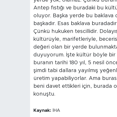
yerde yok, olamaz. Çünkü buranı
Antep fıstığı ve buradaki bu kül
oluyor. Başka yerde bu baklava o
başkadır. Esas baklava buradadır,
Çünkü hukuken tescillidir. Dolayısı
kültürüyle, marifetleriyle, becer
değeri olan bir yerde bulunmakt
duyuyorum. İşte kültür böyle bir 
buranın tarihi 180 yıl, 5 nesil ön
şimdi tabi dallara yayılmış yeğen
üretim yapabiliyorlar. Ama burası
beni davet ettikleri için, burada
konuştu.
Kaynak:
İHA