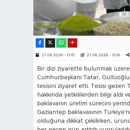
27.06.2026 - 13:15
27.06.2026 - 13:16
Bir dizi ziyarette bulunmak üzer
Cumhurbaşkanı Tatar, Güllüoğlu
tesisini ziyaret etti. Tesisi geze
hakkında yetkililerden bilgi aldı 
baklavanın üretim sürecini yerind
Gaziantep baklavasının Türkiye'n
olduğuna dikkat çekilirken, ürün
her geçen gün arttığı vurgulandı