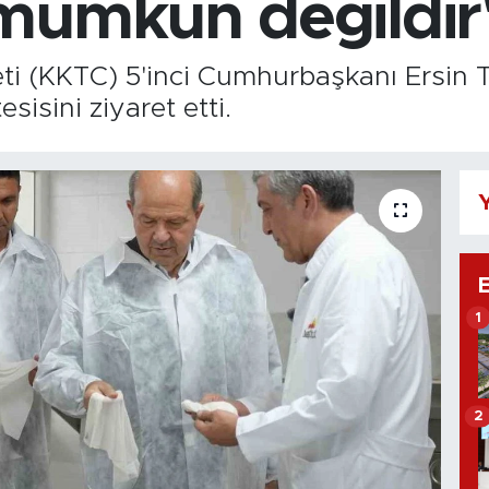
mümkün değildir
ti (KKTC) 5'inci Cumhurbaşkanı Ersin 
isini ziyaret etti.
Y
1
2