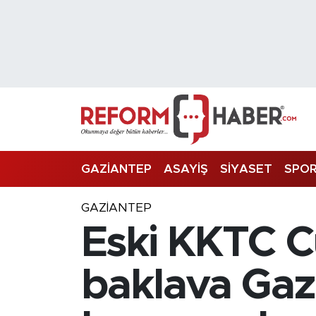
Nöbetçi Eczaneler
Hava Durumu
Trafik Durumu
Süper Lig Puan Durumu ve Fikstür
GAZİANTEP
ASAYİŞ
SİYASET
SPO
Tüm Manşetler
GAZIANTEP
Eski KKTC C
Son Dakika Haberleri
Haber Arşivi
baklava Gazia