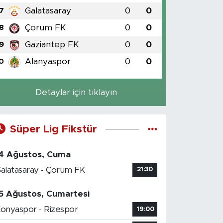
Galatasaray
0
0
7
Çorum FK
0
0
8
Gaziantep FK
0
0
9
Alanyaspor
0
0
0
Detaylar için tıklayın
Süper Lig Fikstür
4 Ağustos, Cuma
alatasaray - Çorum FK
21:30
5 Ağustos, Cumartesi
onyaspor - Rizespor
19:00