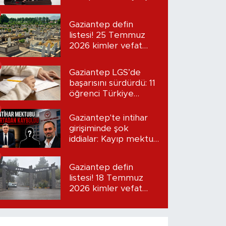
“Seni bulacağım”
Gaziantep defin
listesi! 25 Temmuz
2026 kimler vefat
etti?
Gaziantep LGS’de
başarısını sürdürdü: 11
öğrenci Türkiye
birincisi oldu
Gaziantep'te intihar
girişiminde şok
iddialar: Kayıp mektup
iddiası gündemde
Gaziantep defin
listesi! 18 Temmuz
2026 kimler vefat
etti?