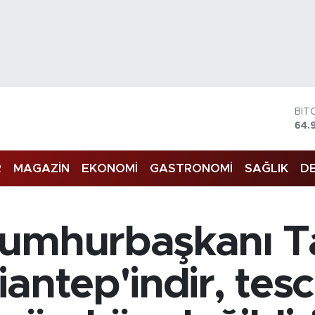
DO
47,
EU
55,
R
MAGAZİN
EKONOMİ
GASTRONOMİ
SAĞLIK
DE
STE
64,
GRA
666
BİS
umhurbaşkanı Ta
13.
BIT
64.
ntep'indir, tesci