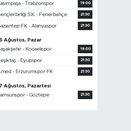
asımpaşa - Trabzonspor
19:00
ençlerbirliği S.K. - Fenerbahçe
21:30
aziantep FK - Alanyaspor
21:30
6 Ağustos, Pazar
aşakşehir - Kocaelispor
19:00
eşiktaş - Eyüpspor
21:30
med - Erzurumspor FK
21:30
7 Ağustos, Pazartesi
amsunspor - Göztepe
21:30