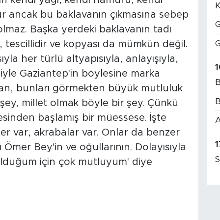
n kendi yağı, kendi hamuru, kendi
K
tür ancak bu baklavanın çıkmasına sebep
G
lmaz. Başka yerdeki baklavanın tadı
G
 tescillidir ve kopyası da mümkün değil.
yla her türlü altyapısıyla, anlayışıyla,
1
isiyle Gaziantep'in böylesine marka
B
an, bunları görmekten büyük mutluluk
B
şey, millet olmak böyle bir şey. Çünkü
cesinden başlamış bir müessese. İşte
A
ler var, akrabalar var. Onlar da benzer
1
 Ömer Bey'in ve oğullarının. Dolayısıyla
S
 olduğum için çok mutluyum' diye