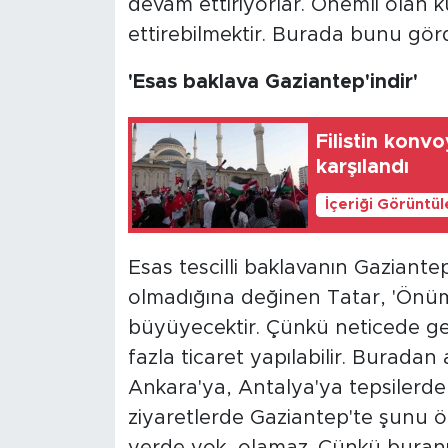
devam ettiriyorlar. Önemli olan 
ettirebilmektir. Burada bunu gör
'Esas baklava Gaziantep'indir'
Filistin konv
karşılandı
İçeriği Görüntü
Esas tescilli baklavanın Gaziant
olmadığına değinen Tatar, 'Önümü
büyüyecektir. Çünkü neticede ge
fazla ticaret yapılabilir. Buradan
Ankara'ya, Antalya'ya tepsilerde
ziyaretlerde Gaziantep'te şunu ö