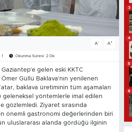
3
4
-
+
A
A
1
Okunma Süresi: 2 Dk
5
e Gaziantep'e gelen eski KKTC
 Ömer Güllü Baklava'nın yenilenen
n Tatar, baklava üretiminin tüm aşamaları
6
ve geleneksel yöntemlerle imal edilen
e gözlemledi. Ziyaret sırasında
in önemli gastronomi değerlerinden biri
ün uluslararası alanda gördüğü ilginin
.