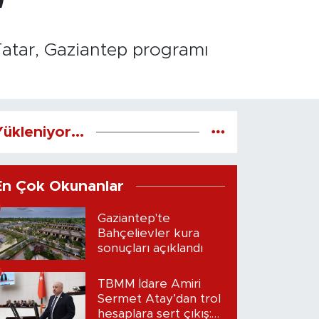
'
Tatar, Gaziantep programı
ükleniyor...
En Çok Okunanlar
Gaziantep'te
Bahçelievler kura
sonuçları açıklandı
TBMM İdare Amiri
Sermet Atay’dan trol
hesaplara sert çıkış: