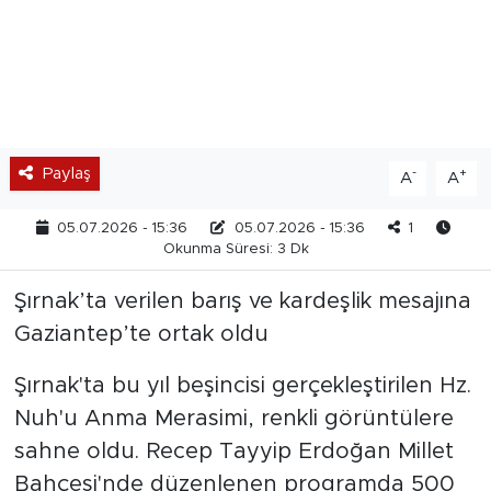
Paylaş
-
+
A
A
05.07.2026 - 15:36
05.07.2026 - 15:36
1
Okunma Süresi: 3 Dk
Şırnak’ta verilen barış ve kardeşlik mesajına
Gaziantep’te ortak oldu
Şırnak'ta bu yıl beşincisi gerçekleştirilen Hz.
Nuh'u Anma Merasimi, renkli görüntülere
sahne oldu. Recep Tayyip Erdoğan Millet
Bahçesi'nde düzenlenen programda 500