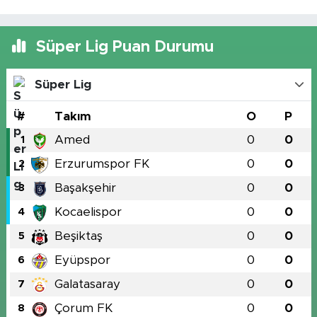
Süper Lig Puan Durumu
Süper Lig
#
Takım
O
P
Amed
0
0
1
Erzurumspor FK
0
0
2
Başakşehir
0
0
3
Kocaelispor
0
0
4
Beşiktaş
0
0
5
Eyüpspor
0
0
6
Galatasaray
0
0
7
Çorum FK
0
0
8