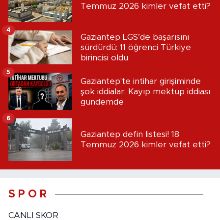
Temmuz 2026 kimler vefat etti?
4
Gaziantep LGS’de başarısını
sürdürdü: 11 öğrenci Türkiye
birincisi oldu
5
Gaziantep'te intihar girişiminde
şok iddialar: Kayıp mektup iddiası
gündemde
6
Gaziantep defin listesi! 18
Temmuz 2026 kimler vefat etti?
S P O R
CANLI SKOR