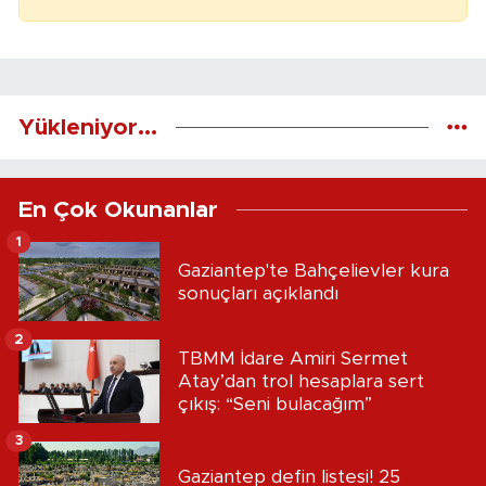
Yükleniyor...
En Çok Okunanlar
1
Gaziantep'te Bahçelievler kura
sonuçları açıklandı
2
TBMM İdare Amiri Sermet
Atay’dan trol hesaplara sert
çıkış: “Seni bulacağım”
3
Gaziantep defin listesi! 25