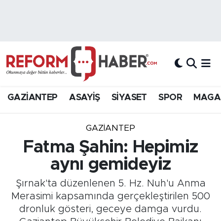
Nöbetçi Eczaneler
Hava Durumu
Trafik Durumu
GAZİANTEP
ASAYİŞ
SİYASET
SPOR
MAGA
Süper Lig Puan Durumu ve Fikstür
GAZIANTEP
Tüm Manşetler
Fatma Şahin: Hepimiz
aynı gemideyiz
Son Dakika Haberleri
Şırnak'ta düzenlenen 5. Hz. Nuh'u Anma
Haber Arşivi
Merasimi kapsamında gerçekleştirilen 500
dronluk gösteri, geceye damga vurdu.