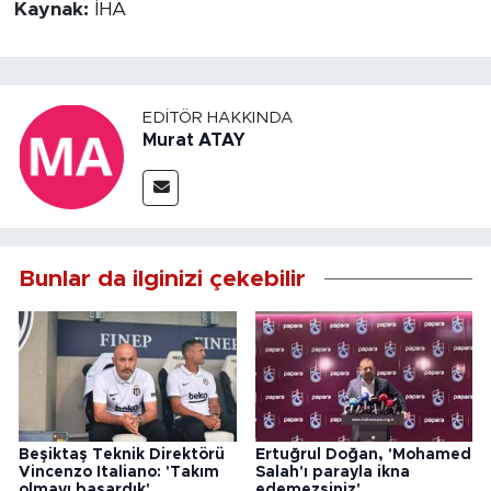
Kaynak:
İHA
EDITÖR HAKKINDA
Murat ATAY
Bunlar da ilginizi çekebilir
Beşiktaş Teknik Direktörü
Ertuğrul Doğan, 'Mohamed
Vincenzo Italiano: 'Takım
Salah'ı parayla ikna
olmayı başardık'
edemezsiniz'