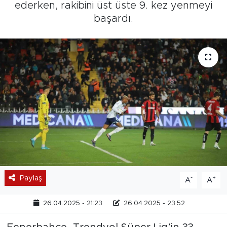
ederken, rakibini üst üste 9. kez yenmeyi
başardı.
Paylaş
-
+
A
A
26.04.2025 - 21:23
26.04.2025 - 23:52