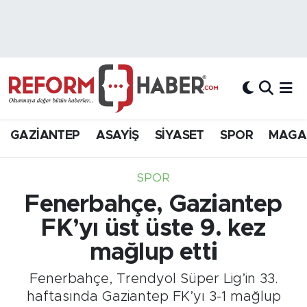
Nöbetçi Eczaneler
Hava Durumu
Trafik Durumu
GAZİANTEP
ASAYİŞ
SİYASET
SPOR
MAGA
Süper Lig Puan Durumu ve Fikstür
SPOR
Tüm Manşetler
Fenerbahçe, Gaziantep
FK’yı üst üste 9. kez
Son Dakika Haberleri
mağlup etti
Haber Arşivi
Fenerbahçe, Trendyol Süper Lig’in 33.
haftasında Gaziantep FK’yı 3-1 mağlup