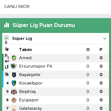
CANLI SKOR
Süper Lig Puan Durumu
Süper Lig
#
Takım
O
P
Amed
0
0
1
Erzurumspor FK
0
0
2
Başakşehir
0
0
3
Kocaelispor
0
0
4
Beşiktaş
0
0
5
Eyüpspor
0
0
6
Galatasaray
0
0
7