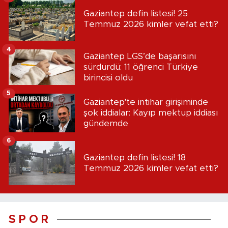
Gaziantep defin listesi! 25
Temmuz 2026 kimler vefat etti?
4
Gaziantep LGS’de başarısını
sürdürdü: 11 öğrenci Türkiye
birincisi oldu
5
Gaziantep'te intihar girişiminde
şok iddialar: Kayıp mektup iddiası
gündemde
6
Gaziantep defin listesi! 18
Temmuz 2026 kimler vefat etti?
S P O R