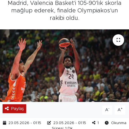
Madrid, Valencia Basket'i 105-90'lık skorla
mağlup ederek, finalde Olympiakos'un
rakibi oldu.
Paylaş
-
+
A
A
23.05.2026 - 01:15
23.05.2026 - 01:15
1
Okunma
Süresi: 1 Dk