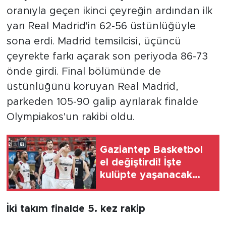
oranıyla geçen ikinci çeyreğin ardından ilk
yarı Real Madrid'in 62-56 üstünlüğüyle
sona erdi. Madrid temsilcisi, üçüncü
çeyrekte farkı açarak son periyoda 86-73
önde girdi. Final bölümünde de
üstünlüğünü koruyan Real Madrid,
parkeden 105-90 galip ayrılarak finalde
Olympiakos'un rakibi oldu.
Gaziantep Basketbol
el değiştirdi! İşte
kulüpte yaşanacak
büyük değişim
İki takım finalde 5. kez rakip