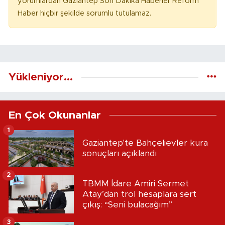
yorumlardan Gaziantep Son Dakika Haberler Reform
Haber hiçbir şekilde sorumlu tutulamaz.
Yükleniyor...
En Çok Okunanlar
1
Gaziantep'te Bahçelievler kura
sonuçları açıklandı
2
TBMM İdare Amiri Sermet
Atay’dan trol hesaplara sert
çıkış: “Seni bulacağım”
3