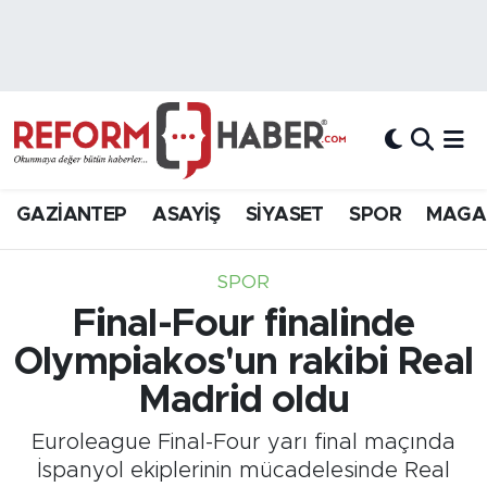
Nöbetçi Eczaneler
Hava Durumu
Trafik Durumu
GAZİANTEP
ASAYİŞ
SİYASET
SPOR
MAGA
Süper Lig Puan Durumu ve Fikstür
SPOR
Tüm Manşetler
Final-Four finalinde
Olympiakos'un rakibi Real
Son Dakika Haberleri
Madrid oldu
Haber Arşivi
Euroleague Final-Four yarı final maçında
İspanyol ekiplerinin mücadelesinde Real