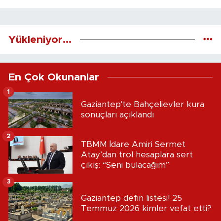
Yükleniyor...
En Çok Okunanlar
1
Gaziantep'te Bahçelievler kura
sonuçları açıklandı
2
TBMM İdare Amiri Sermet
Atay’dan trol hesaplara sert
çıkış: “Seni bulacağım”
3
Gaziantep defin listesi! 25
Temmuz 2026 kimler vefat etti?