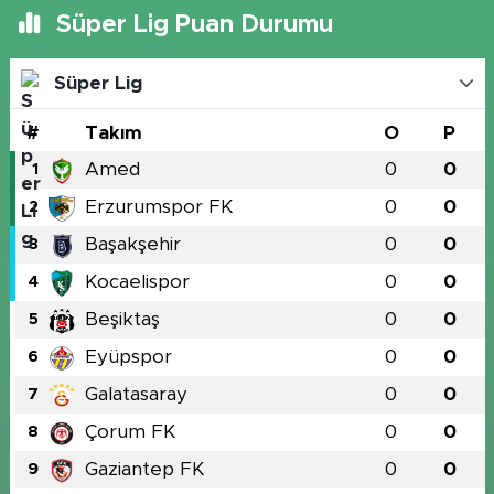
Süper Lig Puan Durumu
Süper Lig
#
Takım
O
P
Amed
0
0
1
Erzurumspor FK
0
0
2
Başakşehir
0
0
3
Kocaelispor
0
0
4
Beşiktaş
0
0
5
Eyüpspor
0
0
6
Galatasaray
0
0
7
Çorum FK
0
0
8
Gaziantep FK
0
0
9