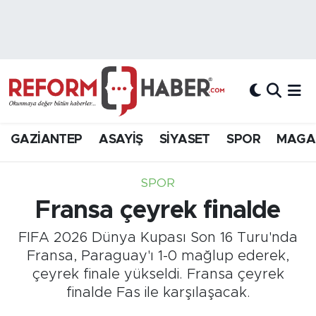
Nöbetçi Eczaneler
Hava Durumu
Trafik Durumu
GAZİANTEP
ASAYİŞ
SİYASET
SPOR
MAGA
Süper Lig Puan Durumu ve Fikstür
SPOR
Tüm Manşetler
Fransa çeyrek finalde
Son Dakika Haberleri
FIFA 2026 Dünya Kupası Son 16 Turu'nda
Fransa, Paraguay'ı 1-0 mağlup ederek,
Haber Arşivi
çeyrek finale yükseldi. Fransa çeyrek
finalde Fas ile karşılaşacak.