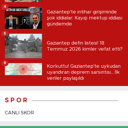
4
Gaziantep'te intihar girişiminde
şok iddialar: Kayıp mektup iddiası
gündemde
5
Gaziantep defin listesi! 18
Temmuz 2026 kimler vefat etti?
6
Korkuttu! Gaziantep'te uykudan
uyandıran deprem sarsıntısı... İlk
veriler paylaşıldı
S P O R
CANLI SKOR