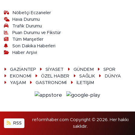
Nöbetçi Eczaneler
Hava Durumu
Trafik Durumu
Puan Durumu ve Fikstür
Tüm Manşetler
Son Dakika Haberleri
Haber Arşivi
GAZİANTEP
SİYASET
GÜNDEM
SPOR
EKONOMİ
ÖZEL HABER
SAĞLIK
DÜNYA
YAŞAM
GASTRONOMİ
İLETİŞİM
reformhaber.com Copyright © 2026. Her hakkı
RSS
saklıdır.