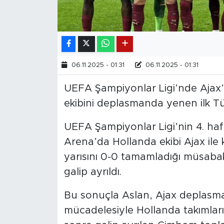
06.11.2025 - 01:31
06.11.2025 - 01:31
UEFA Şampiyonlar Ligi’nde Ajax’
ekibini deplasmanda yenen ilk Tü
UEFA Şampiyonlar Ligi’nin 4. haf
Arena’da Hollanda ekibi Ajax ile kar
yarısını 0-0 tamamladığı müsabak
galip ayrıldı.
Bu sonuçla Aslan, Ajax deplasman
mücadelesiyle Hollanda takımların