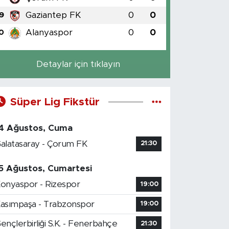
Gaziantep FK
0
0
9
Alanyaspor
0
0
0
Detaylar için tıklayın
Süper Lig Fikstür
4 Ağustos, Cuma
alatasaray - Çorum FK
21:30
5 Ağustos, Cumartesi
onyaspor - Rizespor
19:00
asımpaşa - Trabzonspor
19:00
ençlerbirliği S.K. - Fenerbahçe
21:30