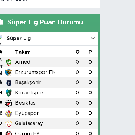
Süper Lig Puan Durumu
Süper Lig
#
Takım
O
P
Amed
0
0
1
Erzurumspor FK
0
0
2
Başakşehir
0
0
3
Kocaelispor
0
0
4
Beşiktaş
0
0
5
Eyüpspor
0
0
6
Galatasaray
0
0
7
Çorum FK
0
0
8