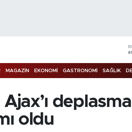
B
6
D
4
E
R
MAGAZİN
EKONOMİ
GASTRONOMİ
SAĞLIK
DE
5
S
6
G
, Ajax’ı deplasm
6
B
1
ımı oldu