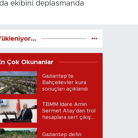
nda ekibini deplasmanda
ükleniyor...
En Çok Okunanlar
Gaziantep'te
Bahçelievler kura
sonuçları açıklandı
TBMM İdare Amiri
Sermet Atay’dan trol
hesaplara sert çıkış:
“Seni bulacağım”
Gaziantep defin