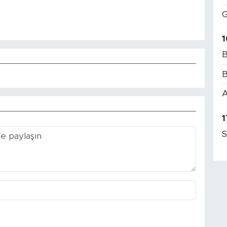
G
1
B
B
A
1
S