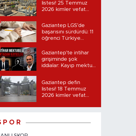
listesi! 25 Temmuz
2026 kimler vefat
etti?
Gaziantep LGS’de
başarısını sürdürdü: 11
öğrenci Türkiye
birincisi oldu
Gaziantep'te intihar
girişiminde şok
iddialar: Kayıp mektup
iddiası gündemde
Gaziantep defin
listesi! 18 Temmuz
2026 kimler vefat
etti?
S P O R
CANLI SKOR