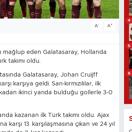
4
-
+
A
A
5
ı mağlup eden Galatasaray, Hollanda
rk takımı oldu.
6
tasında Galatasaray, Johan Cruijff
şı karşıya geldi. Sarı-kırmızılılar, ilk
adan ikinci yarıda bulduğu gollerle 3-0
da kazanan ilk Türk takımı oldu. Ajax
a karşı 13. karşılaşmasına çıkan ve 24 yıl