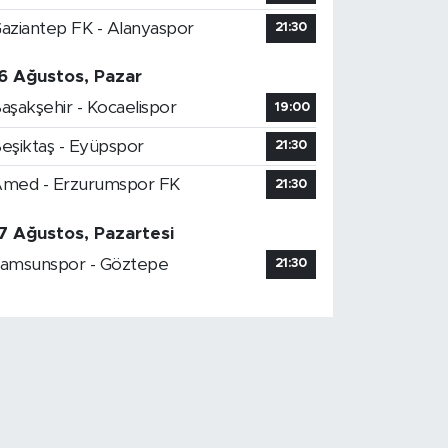
aziantep FK - Alanyaspor
21:30
6 Ağustos, Pazar
aşakşehir - Kocaelispor
19:00
eşiktaş - Eyüpspor
21:30
med - Erzurumspor FK
21:30
7 Ağustos, Pazartesi
amsunspor - Göztepe
21:30