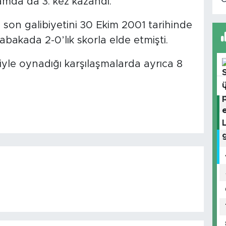
amda da 3. kez kazandı.
e son galibiyetini 30 Ekim 2001 tarihinde
bakada 2-0’lık skorla elde etmişti.
iyle oynadığı karşılaşmalarda ayrıca 8