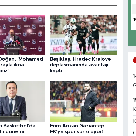
1
 Doğan, 'Mohamed
Beşiktaş, Hradec Kralove
arayla ikna
deplasmanında avantajı
niz'
kaptı
1
G
1
K
K
p Basketbol'da
Erim Arıkan Gaziantep
lu dönemi
FK'ya sponsor oluyor!
G