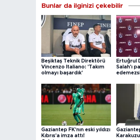
Bunlar da ilginizi çekebilir
Beşiktaş Teknik Direktörü
Ertuğrul
Vincenzo Italiano: 'Takım
Salah'ı p
olmayı başardık'
edemezsi
Gaziantep FK'nın eski yıldızı
Gaziante
Kıbrıs'a imza attı!
Karakuzu