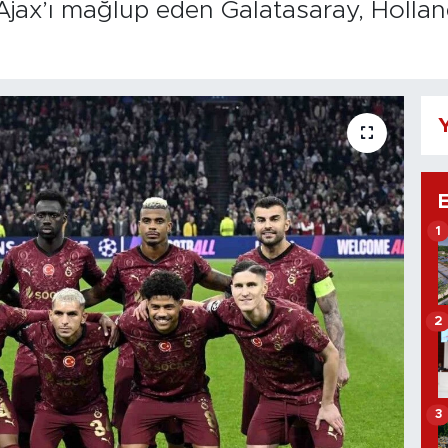
jax’ı mağlup eden Galatasaray, Holla
Y
1
2
3