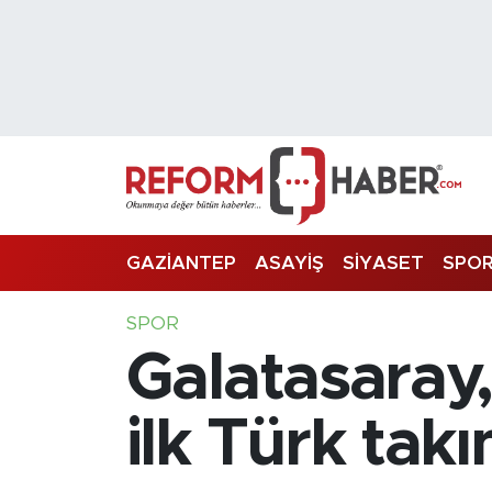
Nöbetçi Eczaneler
Hava Durumu
Trafik Durumu
Süper Lig Puan Durumu ve Fikstür
GAZİANTEP
ASAYİŞ
SİYASET
SPO
Tüm Manşetler
SPOR
Galatasaray
Son Dakika Haberleri
Haber Arşivi
ilk Türk tak