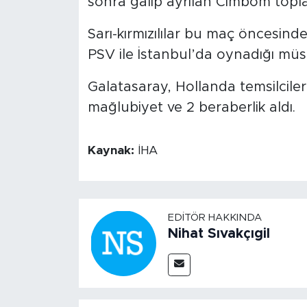
sonra galip ayrılan Cimbom topl
Sarı-kırmızılılar bu maç öncesind
PSV ile İstanbul’da oynadığı müsa
Galatasaray, Hollanda temsilciler
mağlubiyet ve 2 beraberlik aldı.
Kaynak:
İHA
EDITÖR HAKKINDA
Nihat Sıvakçıgil