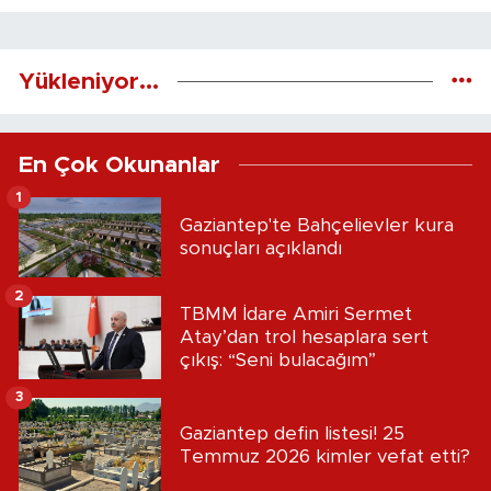
Yükleniyor...
En Çok Okunanlar
1
Gaziantep'te Bahçelievler kura
sonuçları açıklandı
2
TBMM İdare Amiri Sermet
Atay’dan trol hesaplara sert
çıkış: “Seni bulacağım”
3
Gaziantep defin listesi! 25
Temmuz 2026 kimler vefat etti?