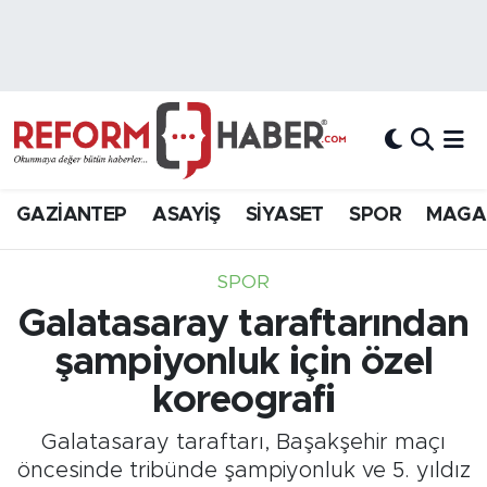
Nöbetçi Eczaneler
Hava Durumu
Trafik Durumu
GAZİANTEP
ASAYİŞ
SİYASET
SPOR
MAGA
Süper Lig Puan Durumu ve Fikstür
SPOR
Tüm Manşetler
Galatasaray taraftarından
şampiyonluk için özel
Son Dakika Haberleri
koreografi
Haber Arşivi
Galatasaray taraftarı, Başakşehir maçı
öncesinde tribünde şampiyonluk ve 5. yıldız