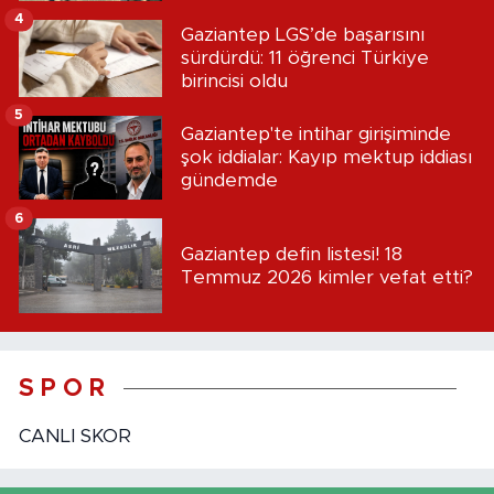
4
Gaziantep LGS’de başarısını
sürdürdü: 11 öğrenci Türkiye
birincisi oldu
5
Gaziantep'te intihar girişiminde
şok iddialar: Kayıp mektup iddiası
gündemde
6
Gaziantep defin listesi! 18
Temmuz 2026 kimler vefat etti?
S P O R
CANLI SKOR