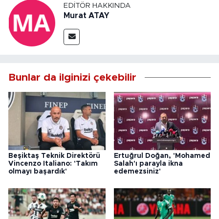
EDITÖR HAKKINDA
Murat ATAY
Bunlar da ilginizi çekebilir
Beşiktaş Teknik Direktörü
Ertuğrul Doğan, 'Mohamed
Vincenzo Italiano: 'Takım
Salah'ı parayla ikna
olmayı başardık'
edemezsiniz'