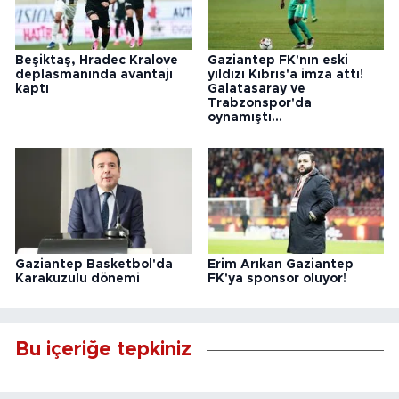
Beşiktaş, Hradec Kralove
Gaziantep FK'nın eski
deplasmanında avantajı
yıldızı Kıbrıs'a imza attı!
kaptı
Galatasaray ve
Trabzonspor'da
oynamıştı...
Gaziantep Basketbol'da
Erim Arıkan Gaziantep
Karakuzulu dönemi
FK'ya sponsor oluyor!
Bu içeriğe tepkiniz