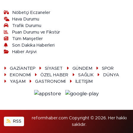
Nöbetçi Eczaneler
Hava Durumu
Trafik Durumu
Puan Durumu ve Fikstür
Tüm Manşetler
Son Dakika Haberleri
Haber Arşivi
GAZİANTEP
SİYASET
GÜNDEM
SPOR
EKONOMİ
ÖZEL HABER
SAĞLIK
DÜNYA
YAŞAM
GASTRONOMİ
İLETİŞİM
reformhaber.com Copyright © 2026. Her hakkı
RSS
saklıdır.