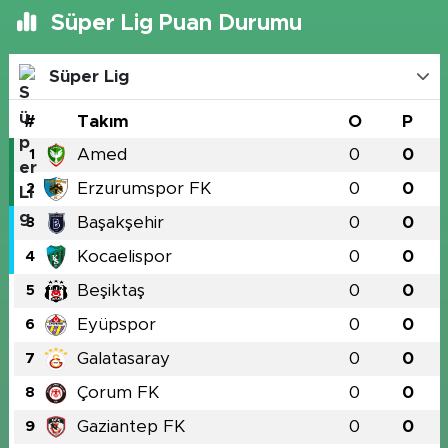
Süper Lig Puan Durumu
Süper Lig
#
Takım
O
P
Amed
0
0
1
Erzurumspor FK
0
0
2
Başakşehir
0
0
3
Kocaelispor
0
0
4
Beşiktaş
0
0
5
Eyüpspor
0
0
6
Galatasaray
0
0
7
Çorum FK
0
0
8
Gaziantep FK
0
0
9