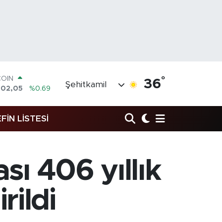
COIN
°
36
Şehitkamil
602,05
%0.69
LAR
5986
%0.06
RO
FİN LİSTESİ
0700
%0.1
RLİN
2438
%0.21
M ALTIN
sı 406 yıllık
3.94
%0.32
T100
768
%48
rildi