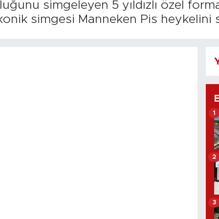
uğunu simgeleyen 5 yıldızlı özel forma
ikonik simgesi Manneken Pis heykelini s
Y
1
2
3