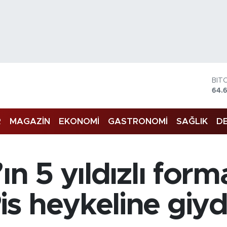
BIT
64.
DO
47,
EU
R
MAGAZİN
EKONOMİ
GASTRONOMİ
SAĞLIK
DE
55,
STE
64,
GRA
n 5 yıldızlı forma
651
BİS
13.
 heykeline giydi