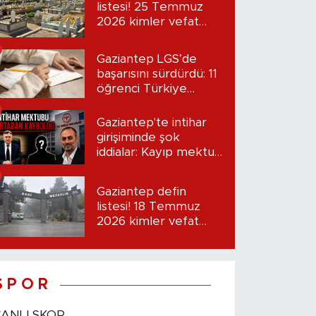
listesi! 25 Temmuz
2026 kimler vefat
etti?
Gaziantep LGS’de
başarısını sürdürdü: 11
öğrenci Türkiye
birincisi oldu
Gaziantep'te intihar
girişiminde şok
iddialar: Kayıp mektup
iddiası gündemde
Gaziantep defin
listesi! 18 Temmuz
2026 kimler vefat
etti?
S P O R
CANLI SKOR