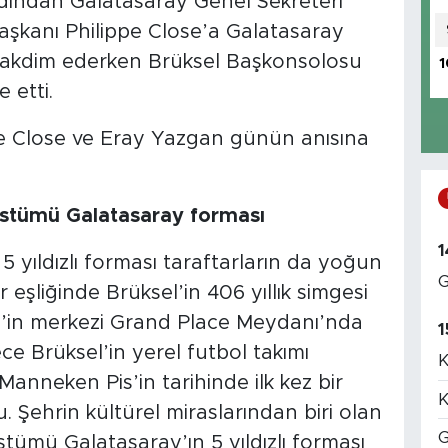
dından Galatasaray Genel Sekreteri
aşkanı Philippe Close’a Galatasaray
ti takdim ederken Brüksel Başkonsolosu
1
 etti.
pe Close ve Eray Yazgan günün anısına
ostümü Galatasaray forması
1
 yıldızlı forması taraftarların da yoğun
G
r eşliğinde Brüksel’in 406 yıllık simgesi
el’in merkezi Grand Place Meydanı’nda
1
 Brüksel’in yerel futbol takımı
K
Manneken Pis’in tarihinde ilk kez bir
K
. Şehrin kültürel miraslarından biri olan
G
tümü Galatasaray’ın 5 yıldızlı forması