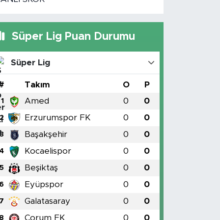
Süper Lig Puan Durumu
Süper Lig
#
Takım
O
P
Amed
0
0
1
Erzurumspor FK
0
0
2
Başakşehir
0
0
3
Kocaelispor
0
0
4
Beşiktaş
0
0
5
Eyüpspor
0
0
6
Galatasaray
0
0
7
Çorum FK
0
0
8