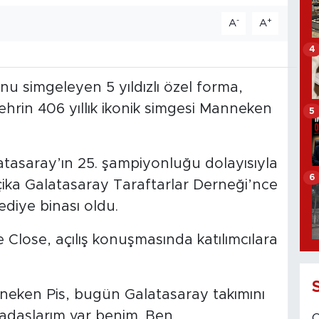
-
+
A
A
4
u simgeleyen 5 yıldızlı özel forma,
ehrin 406 yıllık ikonik simgesi Manneken
5
latasaray’ın 25. şampiyonluğu dolayısıyla
6
elçika Galatasaray Taraftarlar Derneği’nce
lediye binası oldu.
 Close, açılış konuşmasında katılımcılara
nneken Pis, bugün Galatasaray takımını
rkadaşlarım var benim. Ben