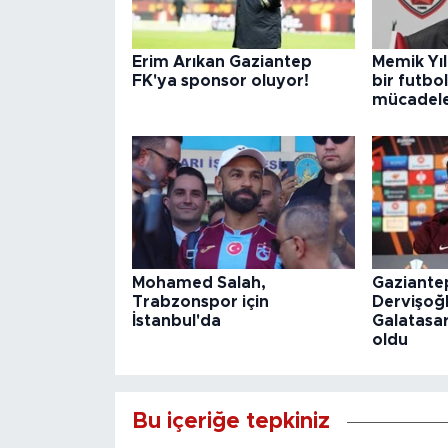
Erim Arıkan Gaziantep
Memik Yı
FK'ya sponsor oluyor!
bir futbo
mücadele
Mohamed Salah,
Gaziantep
Trabzonspor için
Dervişoğl
İstanbul'da
Galatasara
oldu
Bu içeriğe tepkiniz