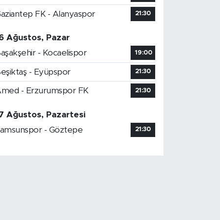
aziantep FK - Alanyaspor
21:30
6 Ağustos, Pazar
aşakşehir - Kocaelispor
19:00
eşiktaş - Eyüpspor
21:30
med - Erzurumspor FK
21:30
7 Ağustos, Pazartesi
amsunspor - Göztepe
21:30