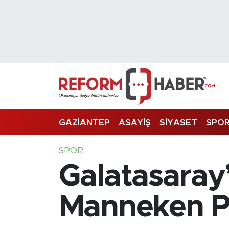
Nöbetçi Eczaneler
Hava Durumu
Trafik Durumu
Süper Lig Puan Durumu ve Fikstür
GAZİANTEP
ASAYİŞ
SİYASET
SPO
Tüm Manşetler
SPOR
Galatasaray’ı
Son Dakika Haberleri
Haber Arşivi
Manneken Pis