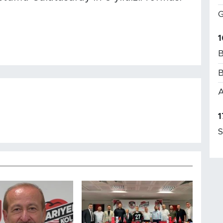
G
1
B
B
A
1
S