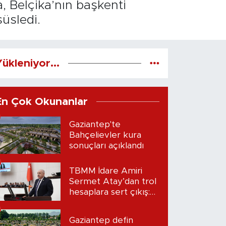
, Belçika’nın başkenti
üsledi.
ükleniyor...
En Çok Okunanlar
Gaziantep'te
Bahçelievler kura
sonuçları açıklandı
TBMM İdare Amiri
Sermet Atay’dan trol
hesaplara sert çıkış:
“Seni bulacağım”
Gaziantep defin