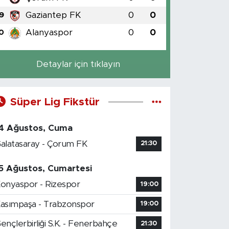
Gaziantep FK
0
0
9
Alanyaspor
0
0
0
Detaylar için tıklayın
Süper Lig Fikstür
4 Ağustos, Cuma
alatasaray - Çorum FK
21:30
5 Ağustos, Cumartesi
onyaspor - Rizespor
19:00
asımpaşa - Trabzonspor
19:00
ençlerbirliği S.K. - Fenerbahçe
21:30