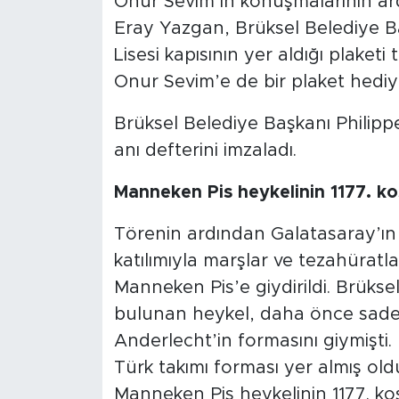
Onur Sevim’in konuşmalarının ar
Eray Yazgan, Brüksel Belediye B
Lisesi kapısının yer aldığı plake
Onur Sevim’e de bir plaket hediye
Brüksel Belediye Başkanı Philip
anı defterini imzaladı.
Manneken Pis heykelinin 1177. k
Törenin ardından Galatasaray’ın 5
katılımıyla marşlar ve tezahüratla
Manneken Pis’e giydirildi. Brüks
bulunan heykel, daha önce sadece
Anderlecht’in formasını giymişti. 
Türk takımı forması yer almış oldu
Manneken Pis heykelinin 1177. kos