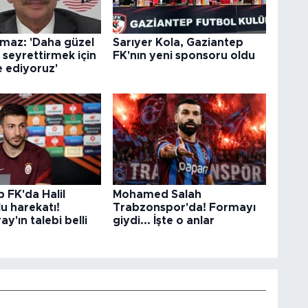
lmaz: 'Daha güzel
Sarıyer Kola, Gaziantep
l seyrettirmek için
FK'nın yeni sponsoru oldu
 ediyoruz'
 FK'da Halil
Mohamed Salah
u harekatı!
Trabzonspor'da! Formayı
y'ın talebi belli
giydi... İşte o anlar