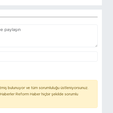
tmiş bulunuyor ve tüm sorumluluğu üstleniyorsunuz.
Haberler Reform Haber hiçbir şekilde sorumlu