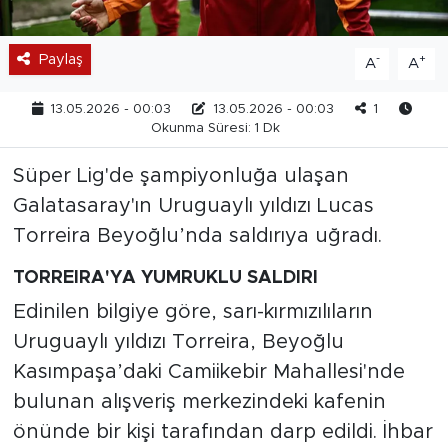
Paylaş
-
+
A
A
13.05.2026 - 00:03
13.05.2026 - 00:03
1
Okunma Süresi: 1 Dk
Süper Lig'de şampiyonluğa ulaşan
Galatasaray'ın Uruguaylı yıldızı Lucas
Torreira Beyoğlu’nda saldırıya uğradı.
TORREIRA'YA YUMRUKLU SALDIRI
Edinilen bilgiye göre, sarı-kırmızılıların
Uruguaylı yıldızı Torreira, Beyoğlu
Kasımpaşa’daki Camiikebir Mahallesi'nde
bulunan alışveriş merkezindeki kafenin
önünde bir kişi tarafından darp edildi. İhbar