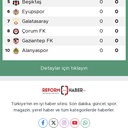
Beşiktaş
0
0
5
Eyüpspor
0
0
6
Galatasaray
0
0
7
Çorum FK
0
0
8
Gaziantep FK
0
0
9
Alanyaspor
0
0
10
Detaylar için tıklayın
Türkiye'nin en iyi haber sitesi. Son dakika, güncel, spor,
magazin, yerel haber ve tüm kategorilerde haberler.