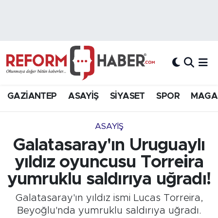
Nöbetçi Eczaneler
Hava Durumu
Trafik Durumu
GAZİANTEP
ASAYİŞ
SİYASET
SPOR
MAGA
Süper Lig Puan Durumu ve Fikstür
ASAYİŞ
Tüm Manşetler
Galatasaray'ın Uruguaylı
yıldız oyuncusu Torreira
Son Dakika Haberleri
yumruklu saldırıya uğradı!
Haber Arşivi
Galatasaray'ın yıldız ismi Lucas Torreira,
Beyoğlu'nda yumruklu saldırıya uğradı.