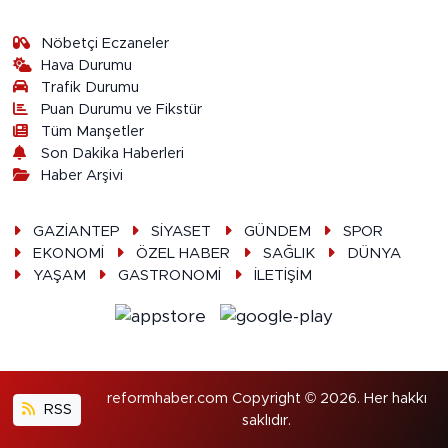
Nöbetçi Eczaneler
Hava Durumu
Trafik Durumu
Puan Durumu ve Fikstür
Tüm Manşetler
Son Dakika Haberleri
Haber Arşivi
GAZİANTEP
SİYASET
GÜNDEM
SPOR
EKONOMİ
ÖZEL HABER
SAĞLIK
DÜNYA
YAŞAM
GASTRONOMİ
İLETİŞİM
reformhaber.com Copyright © 2026. Her hakkı
RSS
saklıdır.