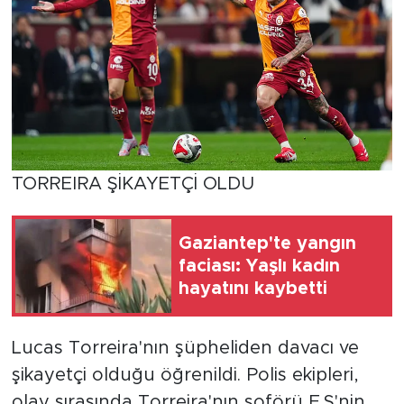
TORREIRA ŞİKAYETÇİ OLDU
Gaziantep'te yangın
faciası: Yaşlı kadın
hayatını kaybetti
Lucas Torreira'nın şüpheliden davacı ve
şikayetçi olduğu öğrenildi. Polis ekipleri,
olay sırasında Torreira'nın şoförü E.S'nin