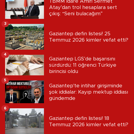
TBMM İdare Amiri Sermet
Atay’dan trol hesaplara sert
çıkış: “Seni bulacağım”
3
Gaziantep defin listesi! 25
Temmuz 2026 kimler vefat etti?
4
Gaziantep LGS’de başarısını
sürdürdü: 11 öğrenci Türkiye
birincisi oldu
5
Gaziantep'te intihar girişiminde
şok iddialar: Kayıp mektup iddiası
gündemde
6
Gaziantep defin listesi! 18
Temmuz 2026 kimler vefat etti?