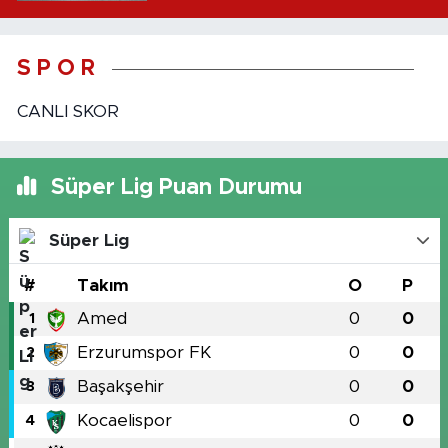
S P O R
CANLI SKOR
Süper Lig Puan Durumu
Süper Lig
#
Takım
O
P
Amed
0
0
1
Erzurumspor FK
0
0
2
Başakşehir
0
0
3
Kocaelispor
0
0
4