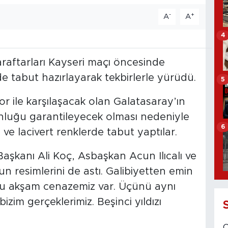
-
+
A
A
4
araftarları Kayseri maçı öncesinde
 tabut hazırlayarak tekbirlerle yürüdü.
5
r ile karşılaşacak olan Galatasaray’ın
nluğu garantileyecek olması nedeniyle
6
 ve lacivert renklerde tabut yaptılar.
şkanı Ali Koç, Asbaşkan Acun Ilıcalı ve
 resimlerini de astı. Galibiyetten emin
"Bu akşam cenazemiz var. Üçünü aynı
izim gerçeklerimiz. Beşinci yıldızı