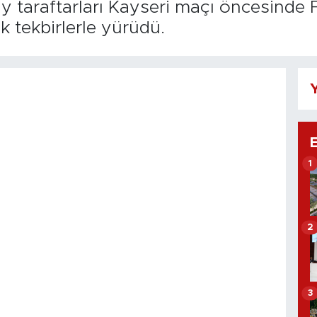
ay taraftarları Kayseri maçı öncesinde
k tekbirlerle yürüdü.
Y
1
2
3