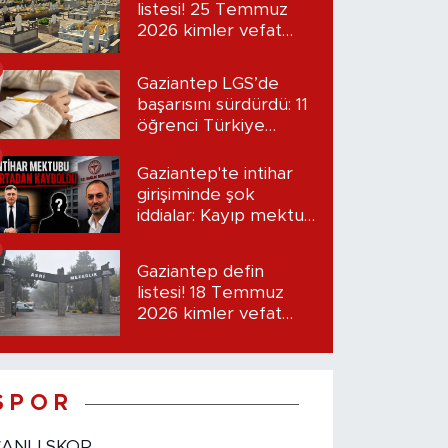
listesi! 25 Temmuz
2026 kimler vefat
etti?
Gaziantep LGS’de
başarısını sürdürdü: 11
öğrenci Türkiye
birincisi oldu
Gaziantep'te intihar
girişiminde şok
iddialar: Kayıp mektup
iddiası gündemde
Gaziantep defin
listesi! 18 Temmuz
2026 kimler vefat
etti?
S P O R
CANLI SKOR