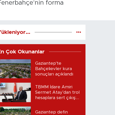
 Fenerbahçe’nin forma
ükleniyor...
En Çok Okunanlar
Gaziantep'te
Bahçelievler kura
sonuçları açıklandı
TBMM İdare Amiri
Sermet Atay’dan trol
hesaplara sert çıkış:
“Seni bulacağım”
Gaziantep defin