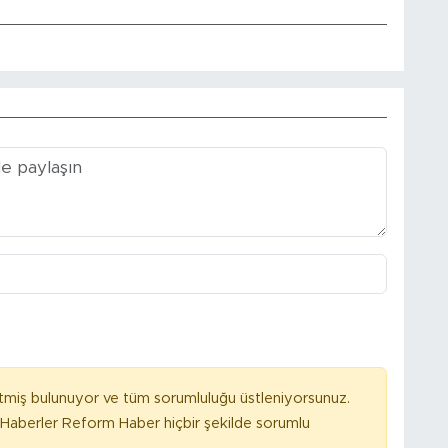
tmiş bulunuyor ve tüm sorumluluğu üstleniyorsunuz.
Haberler Reform Haber hiçbir şekilde sorumlu