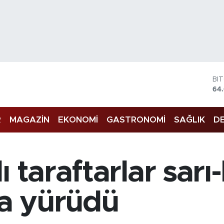
BI
64
DO
47
R
MAGAZİN
EKONOMİ
GASTRONOMİ
SAĞLIK
DE
EU
55
ST
64
GR
 taraftarlar sarı-
65
Bİ
13
la yürüdü