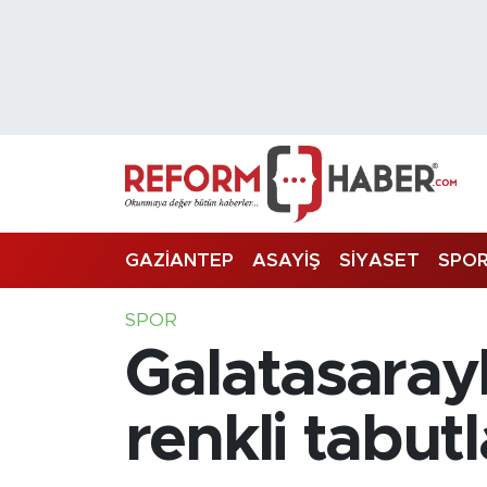
Nöbetçi Eczaneler
Hava Durumu
Trafik Durumu
Süper Lig Puan Durumu ve Fikstür
GAZİANTEP
ASAYİŞ
SİYASET
SPO
Tüm Manşetler
SPOR
Galatasaraylı
Son Dakika Haberleri
Haber Arşivi
renkli tabut