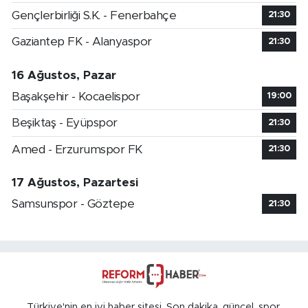
Gençlerbirliği S.K. - Fenerbahçe
21:30
Gaziantep FK - Alanyaspor
21:30
16 Ağustos, Pazar
Başakşehir - Kocaelispor
19:00
Beşiktaş - Eyüpspor
21:30
Amed - Erzurumspor FK
21:30
17 Ağustos, Pazartesi
Samsunspor - Göztepe
21:30
Türkiye'nin en iyi haber sitesi. Son dakika, güncel, spor,