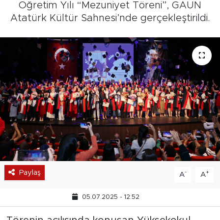
Öğretim Yılı “Mezuniyet Töreni”, GAÜN
Atatürk Kültür Sahnesi’nde gerçekleştirildi.
Paylaş
-
+
A
A
05.07.2025 - 12:52