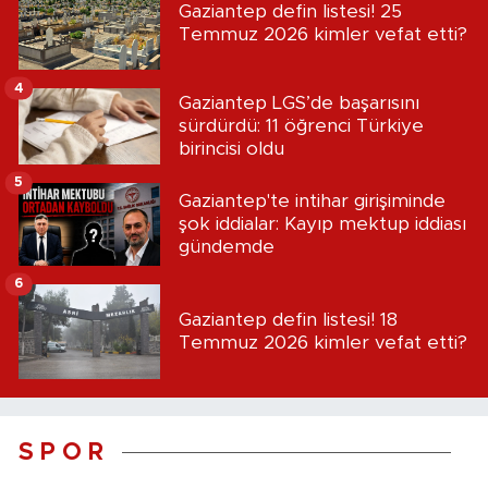
Gaziantep defin listesi! 25
Temmuz 2026 kimler vefat etti?
4
Gaziantep LGS’de başarısını
sürdürdü: 11 öğrenci Türkiye
birincisi oldu
5
Gaziantep'te intihar girişiminde
şok iddialar: Kayıp mektup iddiası
gündemde
6
Gaziantep defin listesi! 18
Temmuz 2026 kimler vefat etti?
S P O R