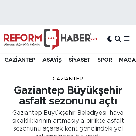
Nöbetçi Eczaneler
Hava Durumu
Trafik Durumu
GAZİANTEP
ASAYİŞ
SİYASET
SPOR
MAGA
Süper Lig Puan Durumu ve Fikstür
GAZIANTEP
Tüm Manşetler
Gaziantep Büyükşehir
asfalt sezonunu açtı
Son Dakika Haberleri
Gaziantep Büyükşehir Belediyesi, hava
Haber Arşivi
sıcaklıklarının artmasıyla birlikte asfalt
sezonunu açarak kent genelindeki yol