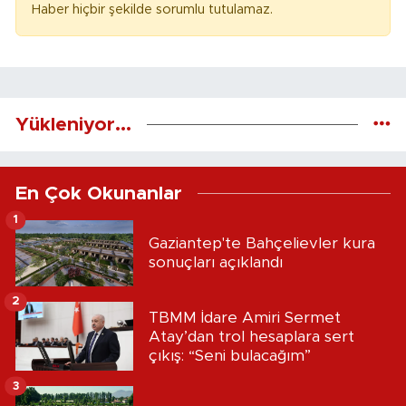
Haber hiçbir şekilde sorumlu tutulamaz.
Yükleniyor...
En Çok Okunanlar
1
Gaziantep'te Bahçelievler kura
sonuçları açıklandı
2
TBMM İdare Amiri Sermet
Atay’dan trol hesaplara sert
çıkış: “Seni bulacağım”
3