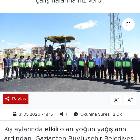
çalışmalarına hız verdi.
Paylaş
-
+
A
A
31.05.2026 - 18:15
1
Okunma Süresi: 2 Dk
Kış aylarında etkili olan yoğun yağışların
ardından, Gaziantep Büyükşehir Belediyesi