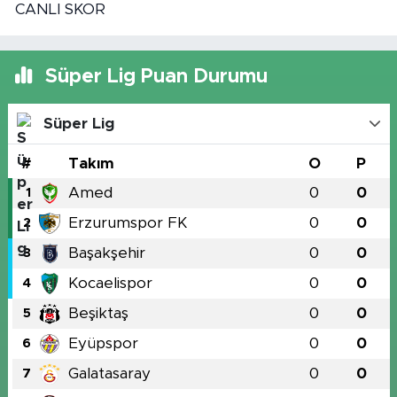
CANLI SKOR
Süper Lig Puan Durumu
Süper Lig
#
Takım
O
P
Amed
0
0
1
Erzurumspor FK
0
0
2
Başakşehir
0
0
3
Kocaelispor
0
0
4
Beşiktaş
0
0
5
Eyüpspor
0
0
6
Galatasaray
0
0
7