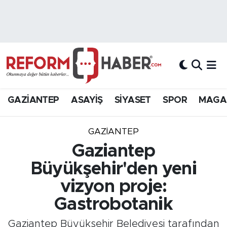
Nöbetçi Eczaneler
Hava Durumu
Trafik Durumu
GAZİANTEP
ASAYİŞ
SİYASET
SPOR
MAGA
Süper Lig Puan Durumu ve Fikstür
GAZIANTEP
Tüm Manşetler
Gaziantep
Büyükşehir'den yeni
Son Dakika Haberleri
vizyon proje:
Haber Arşivi
Gastrobotanik
Gaziantep Büyükşehir Belediyesi tarafından