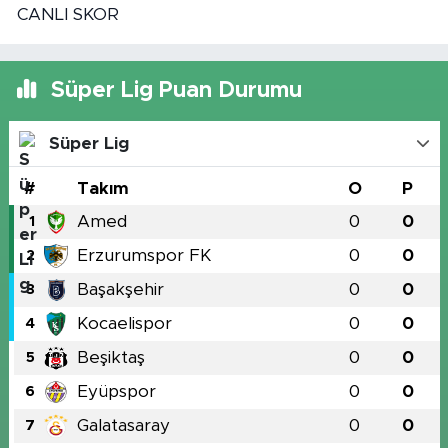
CANLI SKOR
Süper Lig Puan Durumu
Süper Lig
#
Takım
O
P
Amed
0
0
1
Erzurumspor FK
0
0
2
Başakşehir
0
0
3
Kocaelispor
0
0
4
Beşiktaş
0
0
5
Eyüpspor
0
0
6
Galatasaray
0
0
7