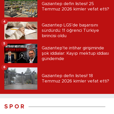
Gaziantep defin listesi! 25
Temmuz 2026 kimler vefat etti?
4
Gaziantep LGS’de başarısını
sürdürdü: 11 öğrenci Türkiye
birincisi oldu
5
Gaziantep'te intihar girişiminde
şok iddialar: Kayıp mektup iddiası
gündemde
6
Gaziantep defin listesi! 18
Temmuz 2026 kimler vefat etti?
S P O R