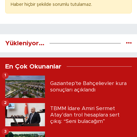
Haber hiçbir şekilde sorumlu tutulamaz.
Yükleniyor...
En Çok Okunanlar
1
Gaziantep'te Bahçelievler kura
sonuçları açıklandı
2
TBMM İdare Amiri Sermet
Atay’dan trol hesaplara sert
çıkış: “Seni bulacağım”
3