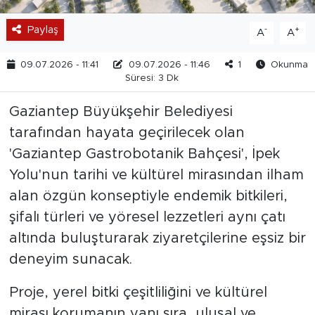
Paylaş
-
+
A
A
09.07.2026 - 11:41
09.07.2026 - 11:46
1
Okunma
Süresi: 3 Dk
Gaziantep Büyükşehir Belediyesi
tarafından hayata geçirilecek olan
'Gaziantep Gastrobotanik Bahçesi', İpek
Yolu'nun tarihi ve kültürel mirasından ilham
alan özgün konseptiyle endemik bitkileri,
şifalı türleri ve yöresel lezzetleri aynı çatı
altında buluşturarak ziyaretçilerine eşsiz bir
deneyim sunacak.
Proje, yerel bitki çeşitliliğini ve kültürel
mirası korumanın yanı sıra, ulusal ve