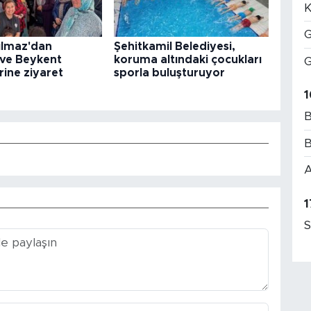
K
G
ılmaz'dan
Şehitkamil Belediyesi,
 ve Beykent
koruma altındaki çocukları
G
rine ziyaret
sporla buluşturuyor
1
B
B
A
1
S