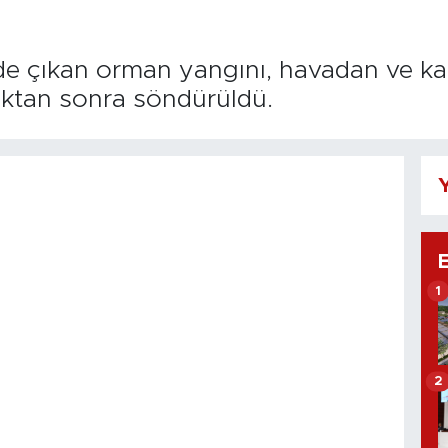
nde çıkan orman yangını, havadan ve k
dıktan sonra söndürüldü.
Y
1
2