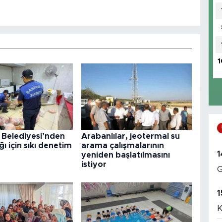
1
 Belediyesi’nden
Arabanlılar, jeotermal su
ğı için sıkı denetim
arama çalışmalarının
1
yeniden başlatılmasını
istiyor
G
1
K