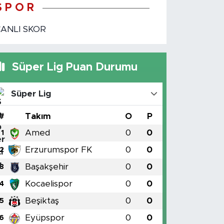
S P O R
CANLI SKOR
Süper Lig Puan Durumu
Süper Lig
#
Takım
O
P
Amed
0
0
1
Erzurumspor FK
0
0
2
Başakşehir
0
0
3
Kocaelispor
0
0
4
Beşiktaş
0
0
5
Eyüpspor
0
0
6