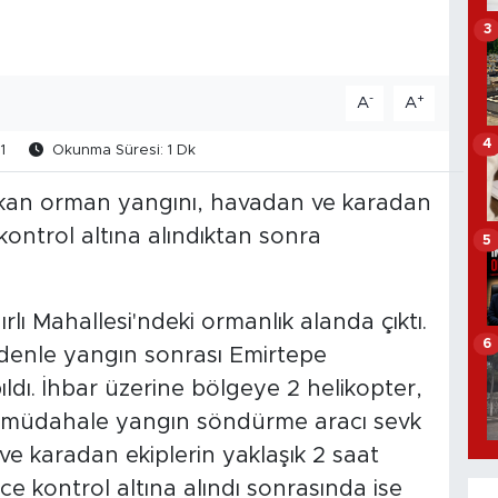
3
-
+
A
A
4
1
Okunma Süresi: 1 Dk
çıkan orman yangını, havadan ve karadan
ontrol altına alındıktan sonra
5
rlı Mahallesi'ndeki ormanlık alanda çıktı.
6
denle yangın sonrası Emirtepe
ldı. İhbar üzerine bölgeye 2 helikopter,
ilk müdahale yangın söndürme aracı sevk
 ve karadan ekiplerin yaklaşık 2 saat
 kontrol altına alındı sonrasında ise