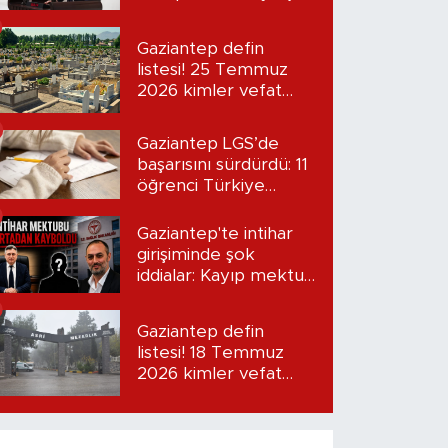
“Seni bulacağım”
Gaziantep defin
listesi! 25 Temmuz
2026 kimler vefat
etti?
Gaziantep LGS’de
başarısını sürdürdü: 11
öğrenci Türkiye
birincisi oldu
Gaziantep'te intihar
girişiminde şok
iddialar: Kayıp mektup
iddiası gündemde
Gaziantep defin
listesi! 18 Temmuz
2026 kimler vefat
etti?