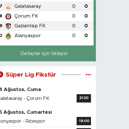
Galatasaray
0
0
7
Çorum FK
0
0
8
Gaziantep FK
0
0
9
Alanyaspor
0
0
0
Detaylar için tıklayın
Süper Lig Fikstür
4 Ağustos, Cuma
alatasaray - Çorum FK
21:30
5 Ağustos, Cumartesi
onyaspor - Rizespor
19:00