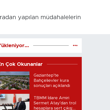
aradan yapılan müdahalelerin
ükleniyor...
En Çok Okunanlar
Gaziantep'te
Bahçelievler kura
sonuçları açıklandı
TBMM İdare Amiri
Sermet Atay’dan trol
hesaplara sert çıkış: