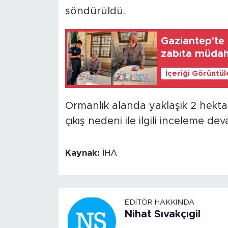
söndürüldü.
Gaziantep'te 
zabıta müdah
İçeriği Görüntü
Ormanlık alanda yaklaşık 2 hekta
çıkış nedeni ile ilgili inceleme de
Kaynak:
İHA
EDITÖR HAKKINDA
Nihat Sıvakçıgil