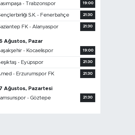
asımpaşa - Trabzonspor
19:00
ençlerbirliği S.K. - Fenerbahçe
21:30
aziantep FK - Alanyaspor
21:30
6 Ağustos, Pazar
aşakşehir - Kocaelispor
19:00
eşiktaş - Eyüpspor
21:30
med - Erzurumspor FK
21:30
7 Ağustos, Pazartesi
amsunspor - Göztepe
21:30