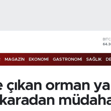
BIT
64.
DOL
47,7
R
MAGAZİN
EKONOMİ
GASTRONOMİ
SAĞLIK
DE
EU
55,
STE
64,
GRA
e çıkan orman ya
6574
BİS
13.7
 karadan müdaha