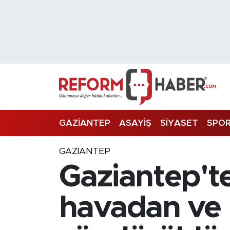
Nöbetçi Eczaneler
Hava Durumu
Trafik Durumu
Süper Lig Puan Durumu ve Fikstür
GAZİANTEP
ASAYİŞ
SİYASET
SPO
Tüm Manşetler
GAZIANTEP
Gaziantep't
Son Dakika Haberleri
Haber Arşivi
havadan ve