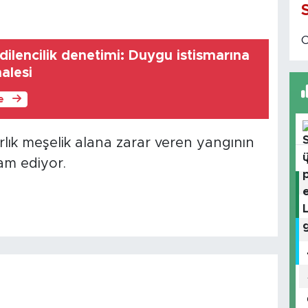
dilencilik denetimi: Duygu istismarına
alesi
le
rlık meşelik alana zarar veren yangının
vam ediyor.