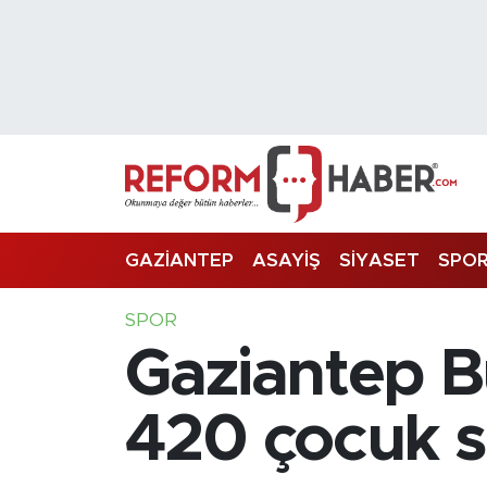
Nöbetçi Eczaneler
Hava Durumu
Trafik Durumu
Süper Lig Puan Durumu ve Fikstür
GAZİANTEP
ASAYİŞ
SİYASET
SPO
Tüm Manşetler
SPOR
Gaziantep Bü
Son Dakika Haberleri
Haber Arşivi
420 çocuk s