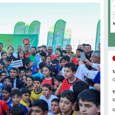
1
1
G
1
K
K