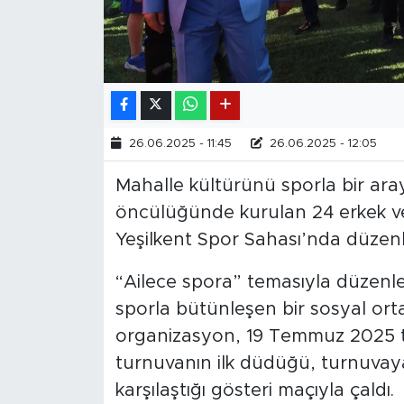
26.06.2025 - 11:45
26.06.2025 - 12:05
Mahalle kültürünü sporla bir ara
öncülüğünde kurulan 24 erkek ve
Yeşilkent Spor Sahası’nda düzenle
“Ailece spora” temasıyla düzenl
sporla bütünleşen bir sosyal or
organizasyon, 19 Temmuz 2025 ta
turnuvanın ilk düdüğü, turnuvaya
karşılaştığı gösteri maçıyla çaldı.