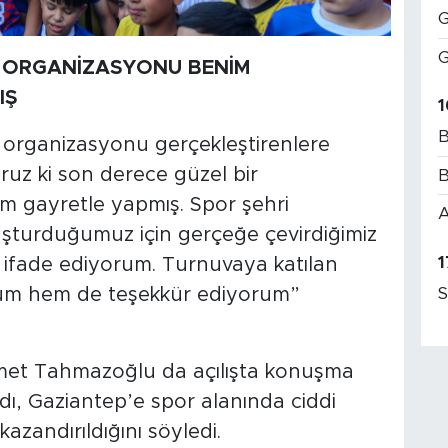
G
G
R ORGANİZASYONU BENİM
IŞ
1
B
 organizasyonu gerçekleştirenlere
uz ki son derece güzel bir
B
 gayretle yapmış. Spor şehri
A
luşturduğumuz için gerçeğe çevirdiğimiz
1
ifade ediyorum. Turnuvaya katılan
S
rum hem de teşekkür ediyorum”
met Tahmazoğlu da açılışta konuşma
ı, Gaziantep’e spor alanında ciddi
 kazandırıldığını söyledi.