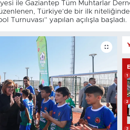
esi ile Gaziantep Tüm Muhtarlar Derne
enlenen, Türkiye’de bir ilk niteliğinde
l Turnuvası” yapılan açılışla başladı.
Y
1
2
3