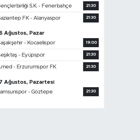
ençlerbirliği S.K. - Fenerbahçe
21:30
aziantep FK - Alanyaspor
21:30
6 Ağustos, Pazar
aşakşehir - Kocaelispor
19:00
eşiktaş - Eyüpspor
21:30
med - Erzurumspor FK
21:30
7 Ağustos, Pazartesi
amsunspor - Göztepe
21:30