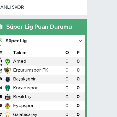
CANLI SKOR
Süper Lig Puan Durumu
Süper Lig
#
Takım
O
P
Amed
0
0
1
Erzurumspor FK
0
0
2
Başakşehir
0
0
3
Kocaelispor
0
0
4
Beşiktaş
0
0
5
Eyüpspor
0
0
6
Galatasaray
0
0
7