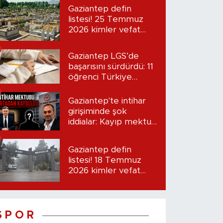
Gaziantep defin
listesi! 25 Temmuz
2026 kimler vefat
etti?
Gaziantep LGS’de
başarısını sürdürdü: 11
öğrenci Türkiye
birincisi oldu
Gaziantep'te intihar
girişiminde şok
iddialar: Kayıp mektup
iddiası gündemde
Gaziantep defin
listesi! 18 Temmuz
2026 kimler vefat
etti?
S P O R