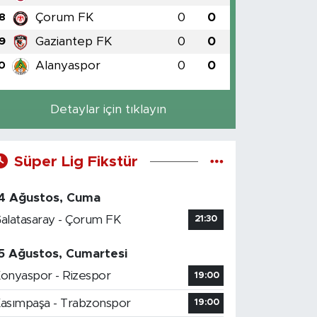
Çorum FK
0
0
8
Gaziantep FK
0
0
9
Alanyaspor
0
0
0
Detaylar için tıklayın
Süper Lig Fikstür
4 Ağustos, Cuma
alatasaray - Çorum FK
21:30
5 Ağustos, Cumartesi
onyaspor - Rizespor
19:00
asımpaşa - Trabzonspor
19:00