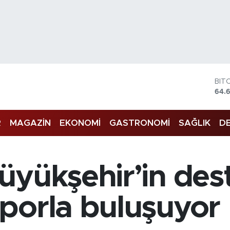
DO
47,
EU
55,
R
MAGAZİN
EKONOMİ
GASTRONOMİ
SAĞLIK
DE
STE
64,
GRA
651
BİS
yükşehir’in dest
13.
BIT
64.
porla buluşuyor