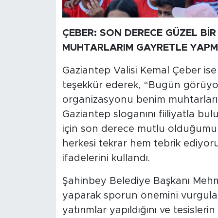
ÇEBER: SON DERECE GÜZEL Bİ
MUHTARLARIM GAYRETLE YAPM
Gaziantep Valisi Kemal Çeber ise
teşekkür ederek, “Bugün görüyor
organizasyonu benim muhtarlarım
Gaziantep sloganını fiiliyatla bu
için son derece mutlu olduğumu 
herkesi tekrar hem tebrik ediyo
ifadelerini kullandı.
Şahinbey Belediye Başkanı Meh
yaparak sporun önemini vurgulad
yatırımlar yapıldığını ve tesislerin