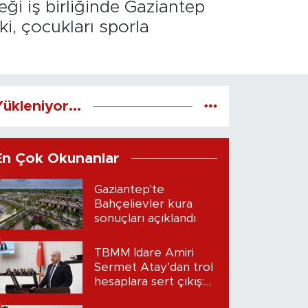
ği iş birliğinde Gaziantep
ki, çocukları sporla
ükleniyor...
En Çok Okunanlar
Gaziantep'te
Bahçelievler kura
sonuçları açıklandı
TBMM İdare Amiri
Sermet Atay’dan trol
hesaplara sert çıkış:
“Seni bulacağım”