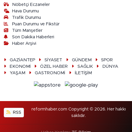
Nöbetçi Eczaneler
Hava Durumu
Trafik Durumu
Puan Durumu ve Fikstür
Tüm Manşetler
Son Dakika Haberleri
Haber Arşivi
GAZİANTEP
SİYASET
GÜNDEM
SPOR
EKONOMİ
ÖZEL HABER
SAĞLIK
DÜNYA
YAŞAM
GASTRONOMİ
İLETİŞİM
reformhaber.com Copyright © 2026. Her hakkı
RSS
saklıdır.