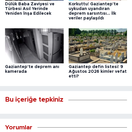
Dülük Baba Zaviyesi ve
Korkuttu! Gaziantep'te
Türbesi Asıl Yerinde
uykudan uyandıran
Yeniden İnşa Edilecek
deprem sarsıntısı... İlk
veriler paylaşıldı
Gaziantep'te deprem anı
Gaziantep defin listesi! 9
kamerada
Ağustos 2026 kimler vefat
etti?
Bu içeriğe tepkiniz
Yorumlar