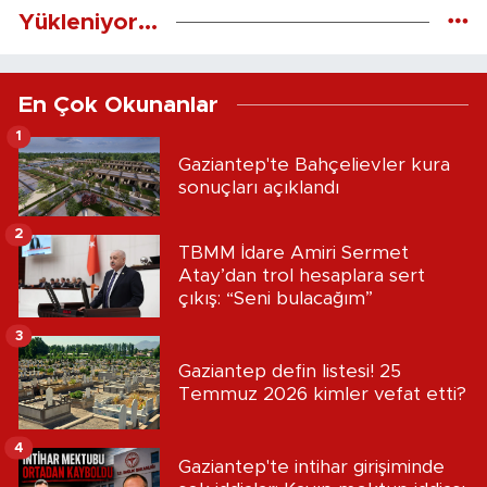
Yükleniyor...
En Çok Okunanlar
1
Gaziantep'te Bahçelievler kura
sonuçları açıklandı
2
TBMM İdare Amiri Sermet
Atay’dan trol hesaplara sert
çıkış: “Seni bulacağım”
3
Gaziantep defin listesi! 25
Temmuz 2026 kimler vefat etti?
4
Gaziantep'te intihar girişiminde