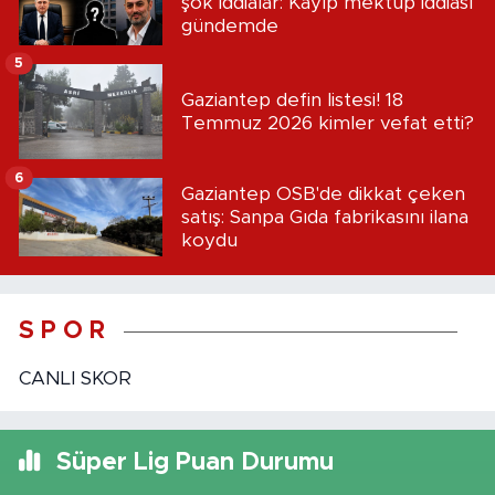
şok iddialar: Kayıp mektup iddiası
gündemde
5
Gaziantep defin listesi! 18
Temmuz 2026 kimler vefat etti?
6
Gaziantep OSB'de dikkat çeken
satış: Sanpa Gıda fabrikasını ilana
koydu
S P O R
CANLI SKOR
Süper Lig Puan Durumu