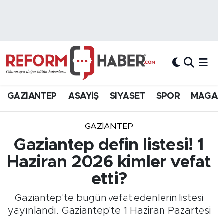
Nöbetçi Eczaneler
Hava Durumu
Trafik Durumu
GAZİANTEP
ASAYİŞ
SİYASET
SPOR
MAGA
Süper Lig Puan Durumu ve Fikstür
GAZIANTEP
Tüm Manşetler
Gaziantep defin listesi! 1
Haziran 2026 kimler vefat
Son Dakika Haberleri
etti?
Haber Arşivi
Gaziantep'te bugün vefat edenlerin listesi
yayınlandı. Gaziantep'te 1 Haziran Pazartesi