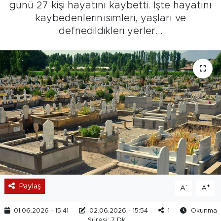
günü 27 kişi hayatını kaybetti. İşte hayatını
kaybedenlerin isimleri, yaşları ve
defnedildikleri yerler...
Paylaş
-
+
A
A
01.06.2026 - 15:41
02.06.2026 - 15:54
1
Okunma
Süresi: 7 Dk