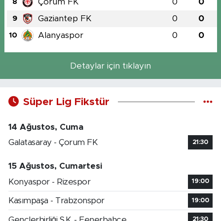
Çorum FK
0
0
8
Gaziantep FK
0
0
9
Alanyaspor
0
0
10
Detaylar için tıklayın
Süper Lig Fikstür
14 Ağustos, Cuma
Galatasaray - Çorum FK
21:30
15 Ağustos, Cumartesi
Konyaspor - Rizespor
19:00
Kasımpaşa - Trabzonspor
19:00
Gençlerbirliği S.K. - Fenerbahçe
21:30