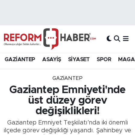
Nöbetçi Eczaneler
Hava Durumu
Trafik Durumu
GAZİANTEP
ASAYİŞ
SİYASET
SPOR
MAGA
Süper Lig Puan Durumu ve Fikstür
GAZIANTEP
Tüm Manşetler
Gaziantep Emniyeti'nde
üst düzey görev
Son Dakika Haberleri
değişiklikleri!
Haber Arşivi
Gaziantep Emniyet Teşkilatı’nda iki önemli
ilçede görev değişikliği yaşandı. Şahinbey ve