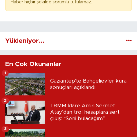
Haber hiçbir şekilde sorumlu tutulamaz.
Yükleniyor...
En Çok Okunanlar
1
Gaziantep'te Bahçelievler kura
sonuçları açıklandı
2
TBMM İdare Amiri Sermet
Atay’dan trol hesaplara sert
çıkış: “Seni bulacağım”
3