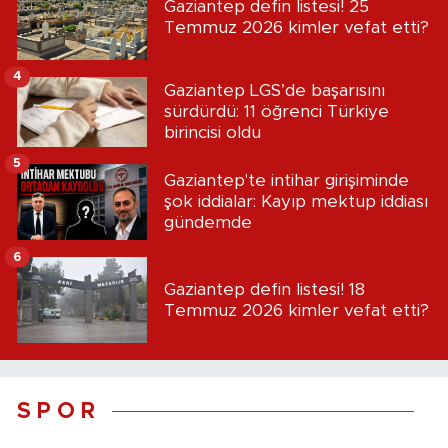
Gaziantep defin listesi! 25
Temmuz 2026 kimler vefat etti?
4
Gaziantep LGS’de başarısını
sürdürdü: 11 öğrenci Türkiye
birincisi oldu
5
Gaziantep'te intihar girişiminde
şok iddialar: Kayıp mektup iddiası
gündemde
6
Gaziantep defin listesi! 18
Temmuz 2026 kimler vefat etti?
S P O R