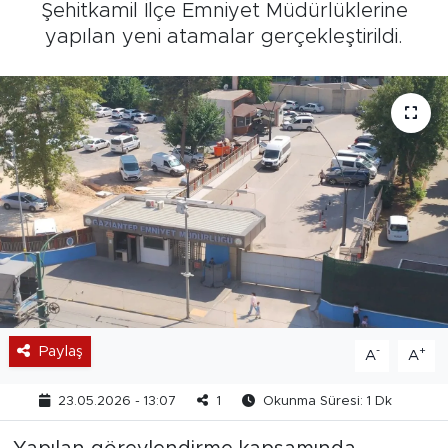
Şehitkamil İlçe Emniyet Müdürlüklerine
yapılan yeni atamalar gerçekleştirildi.
Paylaş
-
+
A
A
23.05.2026 - 13:07
1
Okunma Süresi: 1 Dk