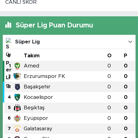
CANLI SKOR
Süper Lig Puan Durumu
Süper Lig
#
Takım
O
P
Amed
0
0
1
Erzurumspor FK
0
0
2
Başakşehir
0
0
3
Kocaelispor
0
0
4
Beşiktaş
0
0
5
Eyüpspor
0
0
6
Galatasaray
0
0
7