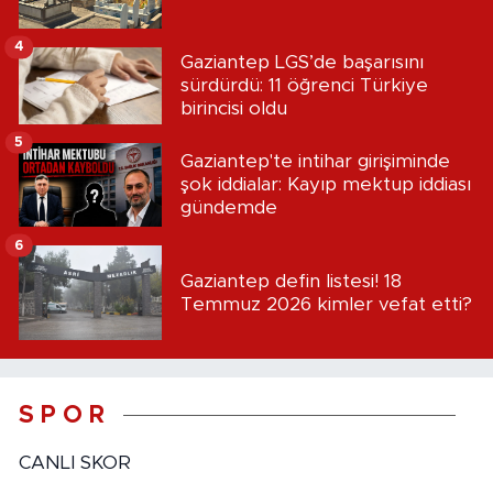
4
Gaziantep LGS’de başarısını
sürdürdü: 11 öğrenci Türkiye
birincisi oldu
5
Gaziantep'te intihar girişiminde
şok iddialar: Kayıp mektup iddiası
gündemde
6
Gaziantep defin listesi! 18
Temmuz 2026 kimler vefat etti?
S P O R
CANLI SKOR