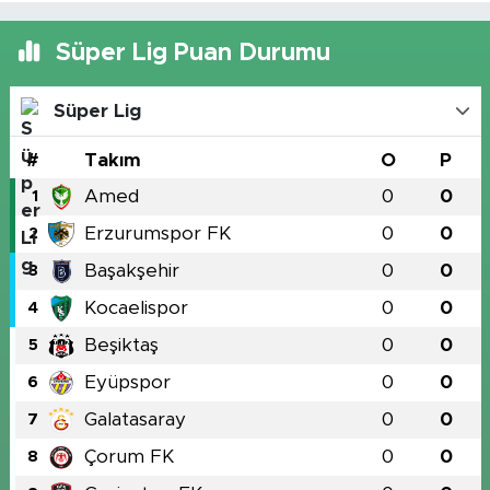
Süper Lig Puan Durumu
Süper Lig
#
Takım
O
P
Amed
0
0
1
Erzurumspor FK
0
0
2
Başakşehir
0
0
3
Kocaelispor
0
0
4
Beşiktaş
0
0
5
Eyüpspor
0
0
6
Galatasaray
0
0
7
Çorum FK
0
0
8