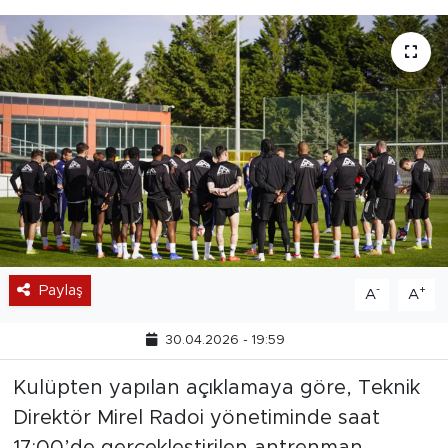
Paylaş
-
+
A
A
30.04.2026 - 19:59
Kulüpten yapılan açıklamaya göre, Teknik
Direktör Mirel Radoi yönetiminde saat
17:00’de gerçekleştirilen antrenman