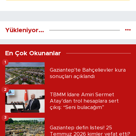
Yükleniyor...
En Çok Okunanlar
1
Gaziantep'te Bahçelievler kura
sonuçları açıklandı
2
TBMM İdare Amiri Sermet
Atay’dan trol hesaplara sert
çıkış: “Seni bulacağım”
3
Gaziantep defin listesi! 25
Temmuz 2026 kimler vefat etti?