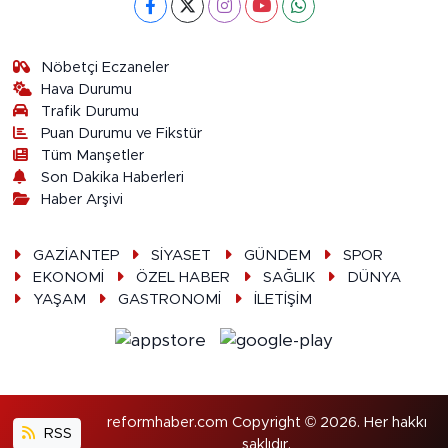
Nöbetçi Eczaneler
Hava Durumu
Trafik Durumu
Puan Durumu ve Fikstür
Tüm Manşetler
Son Dakika Haberleri
Haber Arşivi
GAZİANTEP
SİYASET
GÜNDEM
SPOR
EKONOMİ
ÖZEL HABER
SAĞLIK
DÜNYA
YAŞAM
GASTRONOMİ
İLETİŞİM
reformhaber.com Copyright © 2026. Her hakkı
RSS
saklıdır.