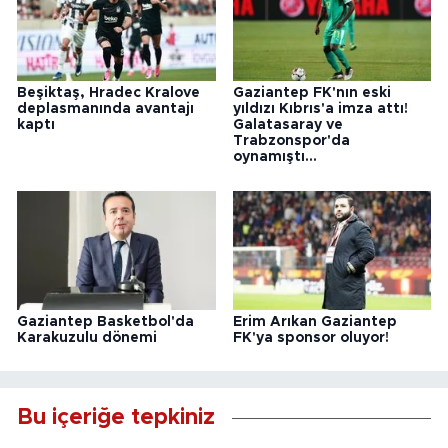
Beşiktaş, Hradec Kralove
Gaziantep FK'nın eski
deplasmanında avantajı
yıldızı Kıbrıs'a imza attı!
kaptı
Galatasaray ve
Trabzonspor'da
oynamıştı...
Gaziantep Basketbol'da
Erim Arıkan Gaziantep
Karakuzulu dönemi
FK'ya sponsor oluyor!
Bu içeriğe tepkiniz