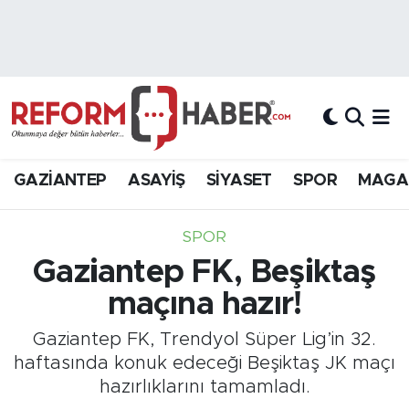
Nöbetçi Eczaneler
Hava Durumu
Trafik Durumu
GAZİANTEP
ASAYİŞ
SİYASET
SPOR
MAGA
Süper Lig Puan Durumu ve Fikstür
SPOR
Tüm Manşetler
Gaziantep FK, Beşiktaş
maçına hazır!
Son Dakika Haberleri
Gaziantep FK, Trendyol Süper Lig’in 32.
Haber Arşivi
haftasında konuk edeceği Beşiktaş JK maçı
hazırlıklarını tamamladı.