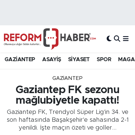
Nöbetçi Eczaneler
Hava Durumu
Trafik Durumu
GAZİANTEP
ASAYİŞ
SİYASET
SPOR
MAGA
Süper Lig Puan Durumu ve Fikstür
GAZIANTEP
Tüm Manşetler
Gaziantep FK sezonu
mağlubiyetle kapattı!
Son Dakika Haberleri
Gaziantep FK, Trendyol Süper Lig'in 34. ve
Haber Arşivi
son haftasında Başakşehir'e sahasında 2-1
yenildi. İşte maçın özeti ve goller...