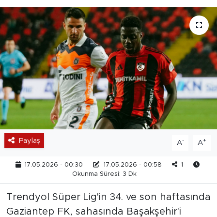
Paylaş
-
+
A
A
17.05.2026 - 00:30
17.05.2026 - 00:58
1
Okunma Süresi: 3 Dk
Trendyol Süper Lig'in 34. ve son haftasında
Gaziantep FK, sahasında Başakşehir'i