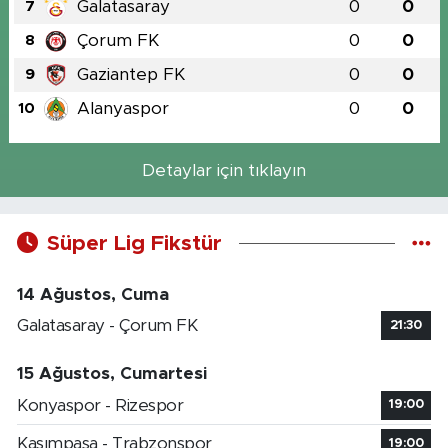
Galatasaray
0
0
7
Çorum FK
0
0
8
Gaziantep FK
0
0
9
Alanyaspor
0
0
10
Detaylar için tıklayın
Süper Lig Fikstür
14 Ağustos, Cuma
Galatasaray - Çorum FK
21:30
15 Ağustos, Cumartesi
Konyaspor - Rizespor
19:00
Kasımpaşa - Trabzonspor
19:00