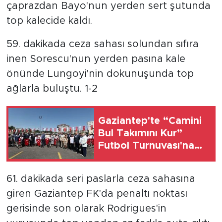
çaprazdan Bayo'nun yerden sert şutunda
top kalecide kaldı.
59. dakikada ceza sahası solundan sıfıra
inen Sorescu'nun yerden pasına kale
önünde Lungoyi'nin dokunuşunda top
ağlarla buluştu. 1-2
Gaziantep'te “Camini
Bul Takımını Kur”
Futbol Turnuvası'na
katılan tüm
öğrencilere bisiklet
61. dakikada seri paslarla ceza sahasına
hediye edildi
giren Gaziantep FK'da penaltı noktası
gerisinde son olarak Rodrigues'in