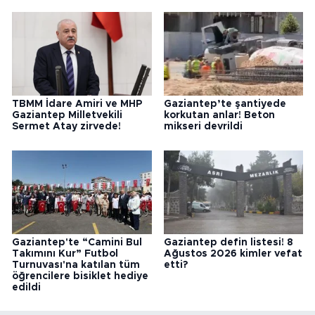
TBMM İdare Amiri ve MHP
Gaziantep’te şantiyede
Gaziantep Milletvekili
korkutan anlar! Beton
Sermet Atay zirvede!
mikseri devrildi
Gaziantep'te “Camini Bul
Gaziantep defin listesi! 8
Takımını Kur” Futbol
Ağustos 2026 kimler vefat
Turnuvası'na katılan tüm
etti?
öğrencilere bisiklet hediye
edildi