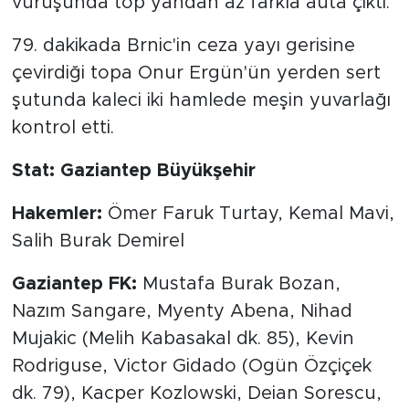
vuruşunda top yandan az farkla auta çıktı.
79. dakikada Brnic'in ceza yayı gerisine
çevirdiği topa Onur Ergün'ün yerden sert
şutunda kaleci iki hamlede meşin yuvarlağı
kontrol etti.
Stat: Gaziantep Büyükşehir
Hakemler:
Ömer Faruk Turtay, Kemal Mavi,
Salih Burak Demirel
Gaziantep FK:
Mustafa Burak Bozan,
Nazım Sangare, Myenty Abena, Nihad
Mujakic (Melih Kabasakal dk. 85), Kevin
Rodriguse, Victor Gidado (Ogün Özçiçek
dk. 79), Kacper Kozlowski, Deian Sorescu,