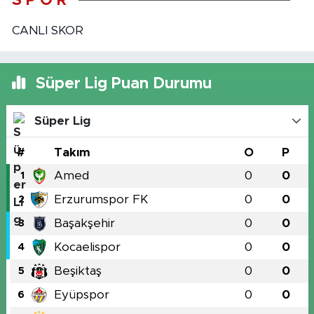
S P O R
CANLI SKOR
Süper Lig Puan Durumu
Süper Lig
#
Takım
O
P
Amed
0
0
1
Erzurumspor FK
0
0
2
Başakşehir
0
0
3
Kocaelispor
0
0
4
Beşiktaş
0
0
5
Eyüpspor
0
0
6