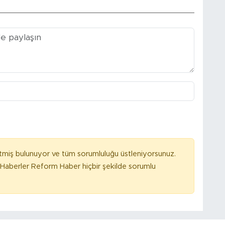
tmiş bulunuyor ve tüm sorumluluğu üstleniyorsunuz.
Haberler Reform Haber hiçbir şekilde sorumlu