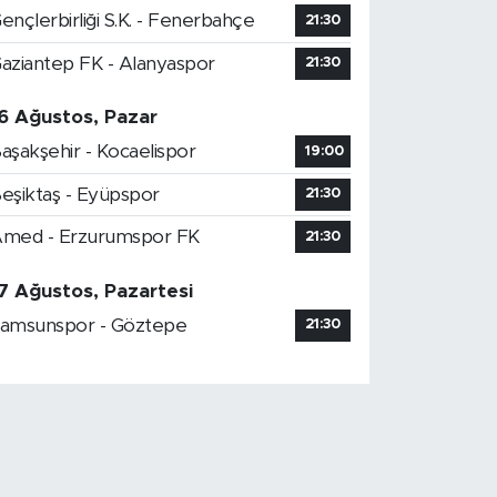
ençlerbirliği S.K. - Fenerbahçe
21:30
aziantep FK - Alanyaspor
21:30
6 Ağustos, Pazar
aşakşehir - Kocaelispor
19:00
eşiktaş - Eyüpspor
21:30
med - Erzurumspor FK
21:30
7 Ağustos, Pazartesi
amsunspor - Göztepe
21:30