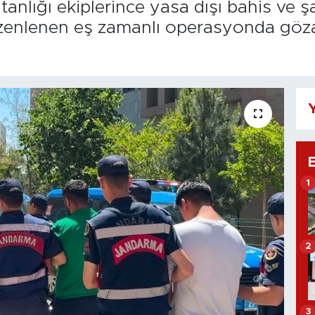
nlığı ekiplerince yasa dışı bahis ve ş
zenlenen eş zamanlı operasyonda gözal
Y
1
2
3