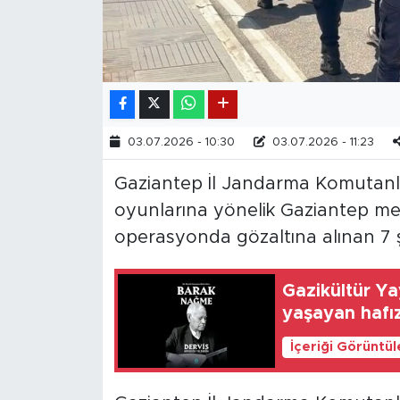
03.07.2026 - 10:30
03.07.2026 - 11:23
Gaziantep İl Jandarma Komutanlığ
oyunlarına yönelik Gaziantep mer
operasyonda gözaltına alınan 7 ş
Gazikültür Yay
yaşayan hafız
İçeriği Görüntü