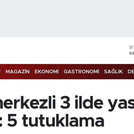
B
6
D
4
R
MAGAZİN
EKONOMİ
GASTRONOMİ
SAĞLIK
DE
E
5
S
64
G
rkezli 3 ilde yas
6
B
13
 5 tutuklama