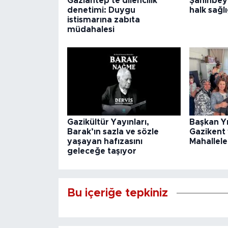
Gaziantep'te dilencilik
Şahinbey
denetimi: Duygu
halk sağlı
istismarına zabıta
müdahalesi
Gazikültür Yayınları,
Başkan Y
Barak’ın sazla ve sözle
Gazikent
yaşayan hafızasını
Mahallele
geleceğe taşıyor
Bu içeriğe tepkiniz