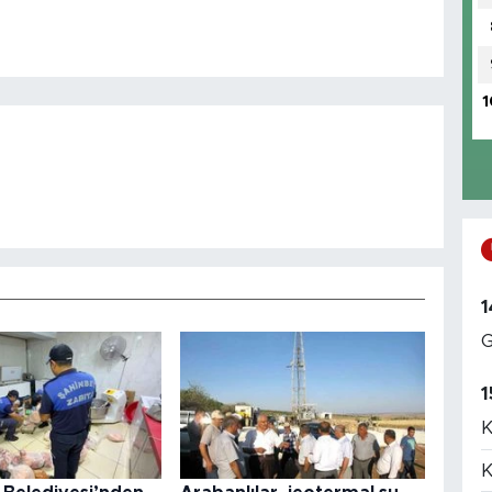
1
1
G
1
K
K