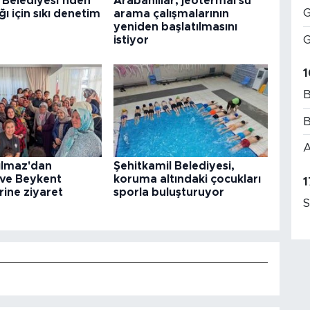
 Belediyesi’nden
Arabanlılar, jeotermal su
G
ğı için sıkı denetim
arama çalışmalarının
yeniden başlatılmasını
G
istiyor
1
B
B
A
ılmaz'dan
Şehitkamil Belediyesi,
 ve Beykent
koruma altındaki çocukları
1
rine ziyaret
sporla buluşturuyor
S