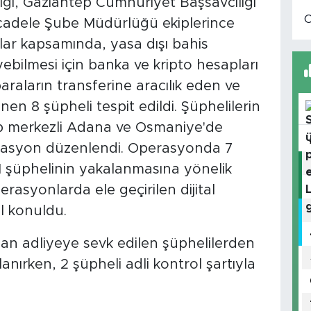
ğı, Gaziantep Cumhuriyet Başsavcılığı
cadele Şube Müdürlüğü ekiplerince
lar kapsamında, yasa dışı bahis
yebilmesi için banka ve kripto hesapları
raların transferine aracılık eden ve
enen 8 şüpheli tespit edildi. Şüphelilerin
p merkezli Adana ve Osmaniye'de
rasyon düzenlendi. Operasyonda 7
i 1 şüphelinin yakalanmasına yönelik
erasyonlarda ele geçirilen dijital
el konuldu.
an adliyeye sevk edilen şüphelilerden
lanırken, 2 şüpheli adli kontrol şartıyla