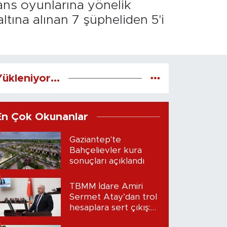
ans oyunlarına yönelik
tına alınan 7 şüpheliden 5'i
ükleniyor...
En Çok Okunanlar
Gaziantep'te
Bahçelievler kura
sonuçları açıklandı
TBMM İdare Amiri
Sermet Atay’dan trol
hesaplara sert çıkış:
“Seni bulacağım”