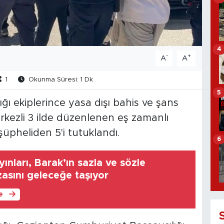
4
-
+
A
A
1
Okunma Süresi: 1 Dk
5
ı ekiplerince yasa dışı bahis ve şans
kezli 3 ilde düzenlenen eş zamanlı
üpheliden 5'i tutuklandı.
6
ınları, Barak’ın sazla ve sözle
asını geleceğe taşıyor
le