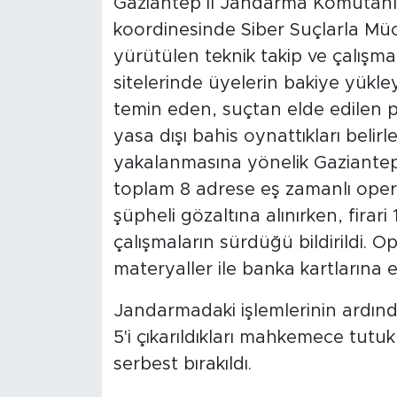
Gaziantep İl Jandarma Komutanlı
koordinesinde Siber Suçlarla Mü
yürütülen teknik takip ve çalışma
sitelerinde üyelerin bakiye yükle
temin eden, suçtan elde edilen pa
yasa dışı bahis oynattıkları belirl
yakalanmasına yönelik Gaziante
toplam 8 adrese eş zamanlı ope
şüpheli gözaltına alınırken, firar
çalışmaların sürdüğü bildirildi. Op
materyaller ile banka kartlarına 
Jandarmadaki işlemlerinin ardınd
5'i çıkarıldıkları mahkemece tutuk
serbest bırakıldı.