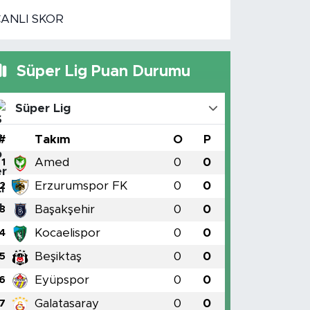
CANLI SKOR
Süper Lig Puan Durumu
Süper Lig
#
Takım
O
P
Amed
0
0
1
Erzurumspor FK
0
0
2
Başakşehir
0
0
3
Kocaelispor
0
0
4
Beşiktaş
0
0
5
Eyüpspor
0
0
6
Galatasaray
0
0
7