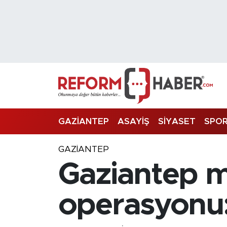
Nöbetçi Eczaneler
Hava Durumu
Trafik Durumu
Süper Lig Puan Durumu ve Fikstür
GAZİANTEP
ASAYİŞ
SİYASET
SPO
Tüm Manşetler
GAZIANTEP
Gaziantep me
Son Dakika Haberleri
Haber Arşivi
operasyonu: