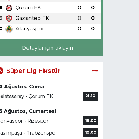
Çorum FK
0
0
8
Gaziantep FK
0
0
9
Alanyaspor
0
0
0
Detaylar için tıklayın
Süper Lig Fikstür
4 Ağustos, Cuma
alatasaray - Çorum FK
21:30
5 Ağustos, Cumartesi
onyaspor - Rizespor
19:00
asımpaşa - Trabzonspor
19:00