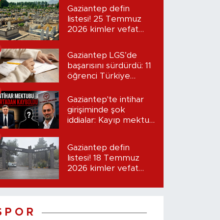
Gaziantep defin
listesi! 25 Temmuz
2026 kimler vefat
etti?
Gaziantep LGS’de
başarısını sürdürdü: 11
öğrenci Türkiye
birincisi oldu
Gaziantep'te intihar
girişiminde şok
iddialar: Kayıp mektup
iddiası gündemde
Gaziantep defin
listesi! 18 Temmuz
2026 kimler vefat
etti?
S P O R