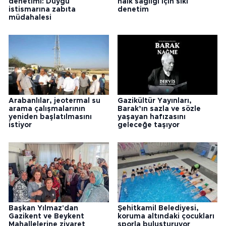
denetimi: Duygu
halk sağlığı için sıkı
istismarına zabıta
denetim
müdahalesi
Arabanlılar, jeotermal su
Gazikültür Yayınları,
arama çalışmalarının
Barak’ın sazla ve sözle
yeniden başlatılmasını
yaşayan hafızasını
istiyor
geleceğe taşıyor
Başkan Yılmaz'dan
Şehitkamil Belediyesi,
Gazikent ve Beykent
koruma altındaki çocukları
Mahallelerine ziyaret
sporla buluşturuyor