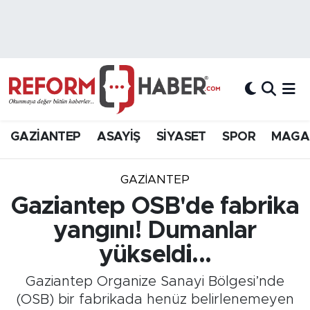
Nöbetçi Eczaneler
Hava Durumu
Trafik Durumu
GAZİANTEP
ASAYİŞ
SİYASET
SPOR
MAGA
Süper Lig Puan Durumu ve Fikstür
GAZIANTEP
Tüm Manşetler
Gaziantep OSB'de fabrika
yangını! Dumanlar
Son Dakika Haberleri
yükseldi...
Haber Arşivi
Gaziantep Organize Sanayi Bölgesi’nde
(OSB) bir fabrikada henüz belirlenemeyen