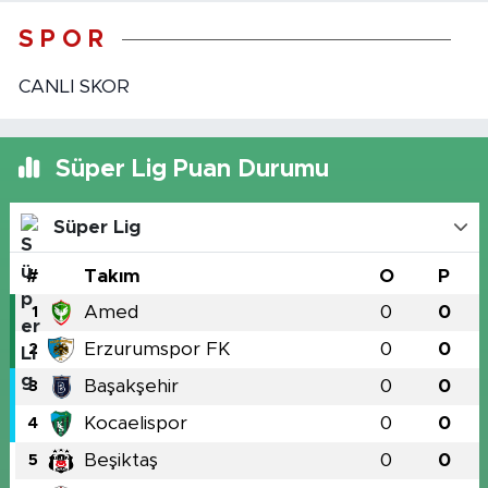
S P O R
CANLI SKOR
Süper Lig Puan Durumu
Süper Lig
#
Takım
O
P
Amed
0
0
1
Erzurumspor FK
0
0
2
Başakşehir
0
0
3
Kocaelispor
0
0
4
Beşiktaş
0
0
5