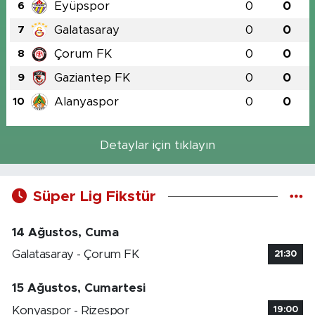
Eyüpspor
0
0
6
Galatasaray
0
0
7
Çorum FK
0
0
8
Gaziantep FK
0
0
9
Alanyaspor
0
0
10
Detaylar için tıklayın
Süper Lig Fikstür
14 Ağustos, Cuma
Galatasaray - Çorum FK
21:30
15 Ağustos, Cumartesi
Konyaspor - Rizespor
19:00