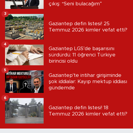
çıkış: “Seni bulacağım”
3
Gaziantep defin listesi! 25
Temmuz 2026 kimler vefat etti?
4
Gaziantep LGS’de başarısını
sürdürdü: 11 öğrenci Türkiye
birincisi oldu
5
Gaziantep'te intihar girişiminde
şok iddialar: Kayıp mektup iddiası
gündemde
6
Gaziantep defin listesi! 18
Temmuz 2026 kimler vefat etti?