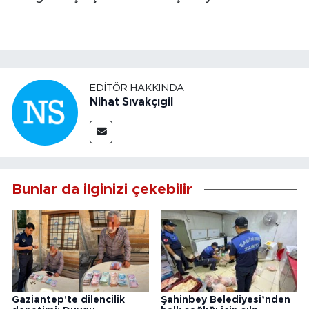
EDITÖR HAKKINDA
Nihat Sıvakçıgil
Bunlar da ilginizi çekebilir
Gaziantep'te dilencilik
Şahinbey Belediyesi’nden