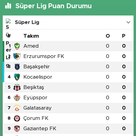
Süper Lig Puan Durumu
Süper Lig
#
Takım
O
P
Amed
0
0
1
Erzurumspor FK
0
0
2
Başakşehir
0
0
3
Kocaelispor
0
0
4
Beşiktaş
0
0
5
Eyüpspor
0
0
6
Galatasaray
0
0
7
Çorum FK
0
0
8
Gaziantep FK
0
0
9