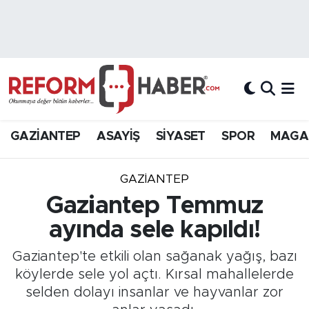
Nöbetçi Eczaneler
Hava Durumu
Trafik Durumu
GAZİANTEP
ASAYİŞ
SİYASET
SPOR
MAGA
Süper Lig Puan Durumu ve Fikstür
GAZIANTEP
Tüm Manşetler
Gaziantep Temmuz
ayında sele kapıldı!
Son Dakika Haberleri
Gaziantep'te etkili olan sağanak yağış, bazı
Haber Arşivi
köylerde sele yol açtı. Kırsal mahallelerde
selden dolayı insanlar ve hayvanlar zor