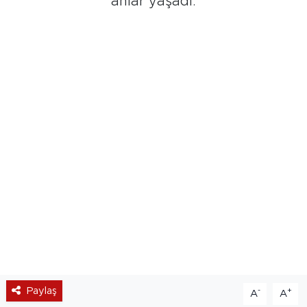
anlar yaşadı.
Paylaş
-
+
A
A