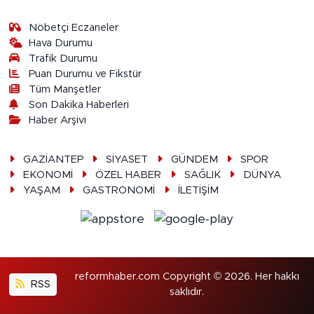
Nöbetçi Eczaneler
Hava Durumu
Trafik Durumu
Puan Durumu ve Fikstür
Tüm Manşetler
Son Dakika Haberleri
Haber Arşivi
GAZİANTEP
SİYASET
GÜNDEM
SPOR
EKONOMİ
ÖZEL HABER
SAĞLIK
DÜNYA
YAŞAM
GASTRONOMİ
İLETİŞİM
reformhaber.com Copyright © 2026. Her hakkı
RSS
saklıdır.