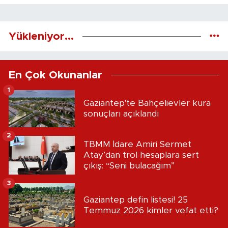
Yükleniyor...
En Çok Okunanlar
1
Gaziantep'te Bahçelievler kura
sonuçları açıklandı
2
TBMM İdare Amiri Sermet
Atay’dan trol hesaplara sert
çıkış: “Seni bulacağım”
3
Gaziantep defin listesi! 25
Temmuz 2026 kimler vefat etti?