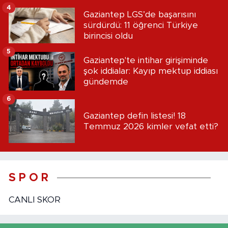
4
Gaziantep LGS’de başarısını
sürdürdü: 11 öğrenci Türkiye
birincisi oldu
5
Gaziantep'te intihar girişiminde
şok iddialar: Kayıp mektup iddiası
gündemde
6
Gaziantep defin listesi! 18
Temmuz 2026 kimler vefat etti?
S P O R
CANLI SKOR