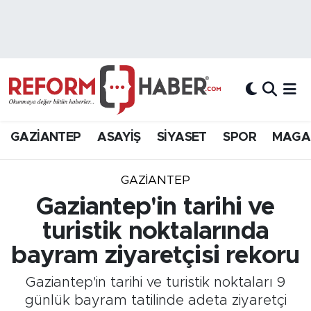
Nöbetçi Eczaneler
Hava Durumu
Trafik Durumu
GAZİANTEP
ASAYİŞ
SİYASET
SPOR
MAGA
Süper Lig Puan Durumu ve Fikstür
GAZIANTEP
Tüm Manşetler
Gaziantep'in tarihi ve
turistik noktalarında
Son Dakika Haberleri
bayram ziyaretçisi rekoru
Haber Arşivi
Gaziantep'in tarihi ve turistik noktaları 9
günlük bayram tatilinde adeta ziyaretçi