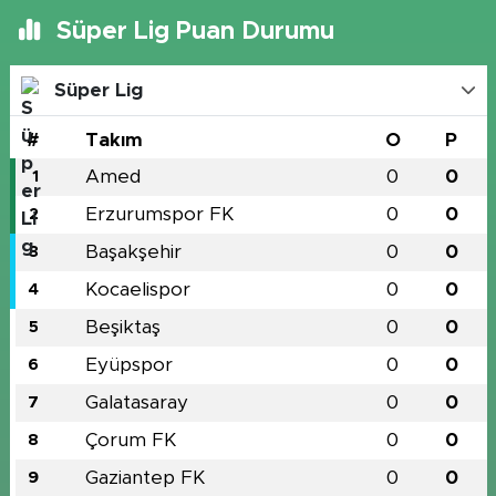
Süper Lig Puan Durumu
Süper Lig
#
Takım
O
P
Amed
0
0
1
Erzurumspor FK
0
0
2
Başakşehir
0
0
3
Kocaelispor
0
0
4
Beşiktaş
0
0
5
Eyüpspor
0
0
6
Galatasaray
0
0
7
Çorum FK
0
0
8
Gaziantep FK
0
0
9