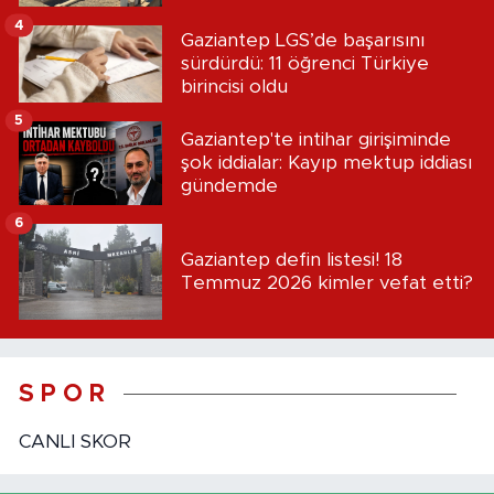
4
Gaziantep LGS’de başarısını
sürdürdü: 11 öğrenci Türkiye
birincisi oldu
5
Gaziantep'te intihar girişiminde
şok iddialar: Kayıp mektup iddiası
gündemde
6
Gaziantep defin listesi! 18
Temmuz 2026 kimler vefat etti?
S P O R
CANLI SKOR