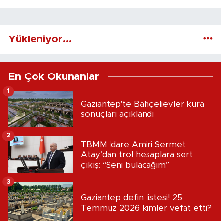
Yükleniyor...
En Çok Okunanlar
1
Gaziantep'te Bahçelievler kura
sonuçları açıklandı
2
TBMM İdare Amiri Sermet
Atay’dan trol hesaplara sert
çıkış: “Seni bulacağım”
3
Gaziantep defin listesi! 25
Temmuz 2026 kimler vefat etti?