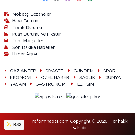
Nöbetçi Eczaneler
Hava Durumu
Trafik Durumu
Puan Durumu ve Fikstür
Tüm Manşetler
Son Dakika Haberleri
Haber Arşivi
GAZİANTEP
SİYASET
GÜNDEM
SPOR
EKONOMİ
ÖZEL HABER
SAĞLIK
DÜNYA
YAŞAM
GASTRONOMİ
İLETİŞİM
reformhaber.com Copyright © 2026. Her hakkı
RSS
saklıdır.