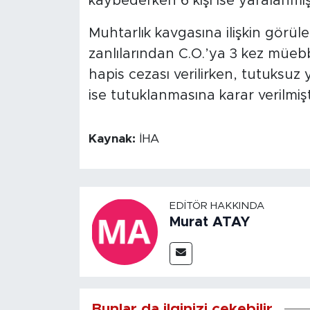
kaybederken 6 kişi ise yaralanmışt
Muhtarlık kavgasına ilişkin görüle
zanlılarından C.O.’ya 3 kez müeb
hapis cezası verilirken, tutuksuz 
ise tutuklanmasına karar verilmişt
Kaynak:
İHA
EDITÖR HAKKINDA
Murat ATAY
Bunlar da ilginizi çekebilir