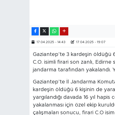
17.04.2025 - 14:43
17.04.2025 - 19:07
Gaziantep’te 3 kardeşin öldüğü 6 
C.O. isimli firari son zanlı, Edir
jandarma tarafından yakalandı. Ya
Gaziantep’te İl Jandarma Komutan
kardeşin öldüğü 6 kişinin de yaral
yargılandığı davada 16 yıl hapis ce
yakalanması için özel ekip kuruldu
çalışmaları sonucu, firari C.O isim