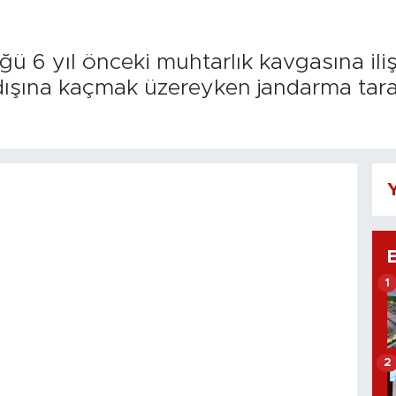
ü 6 yıl önceki muhtarlık kavgasına ilişk
t dışına kaçmak üzereyken jandarma tar
.
Y
1
2