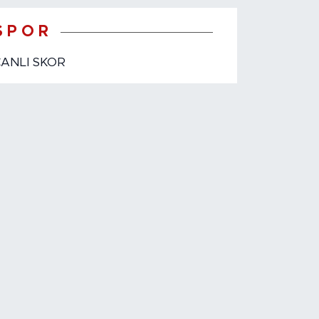
S P O R
CANLI SKOR