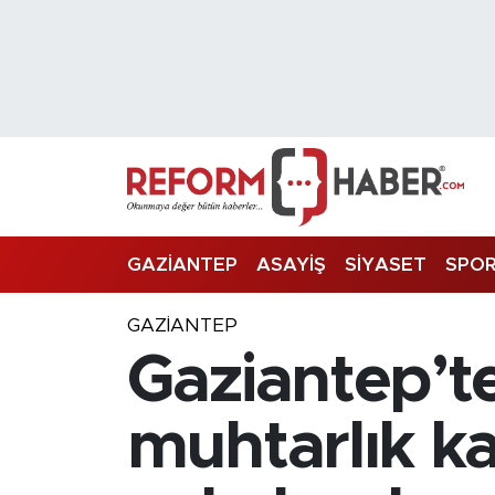
Nöbetçi Eczaneler
Hava Durumu
Trafik Durumu
Süper Lig Puan Durumu ve Fikstür
GAZİANTEP
ASAYİŞ
SİYASET
SPO
Tüm Manşetler
GAZIANTEP
Gaziantep’t
Son Dakika Haberleri
Haber Arşivi
muhtarlık ka