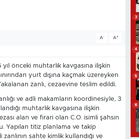
3
-
+
A
A
4
yıl önceki muhtarlık kavgasına ilişkin
ne sınırından yurt dışına kaçmak üzereyken
5
kalanan zanlı, cezaevine teslim edildi.
lığı ve adli makamların koordinesiyle, 3
6
andığı muhtarlık kavgasına ilişkin
zası alan ve firari olan C.O. isimli şahsın
. Yapılan titiz planlama ve takip
li zanlının sahte kimlik kullandığı ve