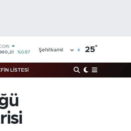
TCOIN
°
25
Şehitkamil
960,21
%0.87
LAR
,7436
%0.18
RO
FİN LİSTESİ
,2510
%0.32
ERLİN
4811
%0.38
AM ALTIN
üğü
48.99
%2.59
ST100
773
%-19
isi