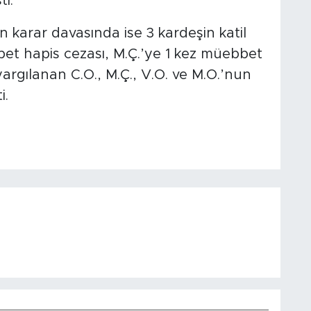
ı.
n karar davasında ise 3 kardeşin katil
bet hapis cezası, M.Ç.’ye 1 kez müebbet
yargılanan C.O., M.Ç., V.O. ve M.O.’nun
i.