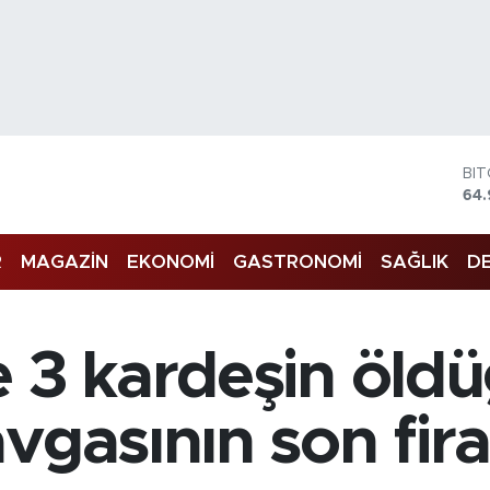
BI
64.
DO
47
EU
R
MAGAZİN
EKONOMİ
GASTRONOMİ
SAĞLIK
DE
55
ST
64,
GR
e 3 kardeşin öld
66
Bİ
13.
vgasının son firar