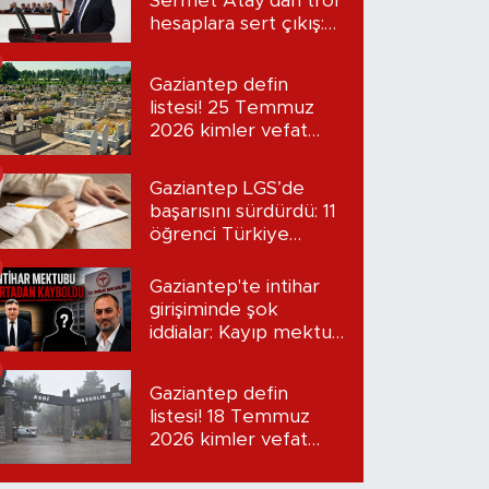
Sermet Atay’dan trol
hesaplara sert çıkış:
“Seni bulacağım”
Gaziantep defin
listesi! 25 Temmuz
2026 kimler vefat
etti?
Gaziantep LGS’de
başarısını sürdürdü: 11
öğrenci Türkiye
birincisi oldu
Gaziantep'te intihar
girişiminde şok
iddialar: Kayıp mektup
iddiası gündemde
Gaziantep defin
listesi! 18 Temmuz
2026 kimler vefat
etti?