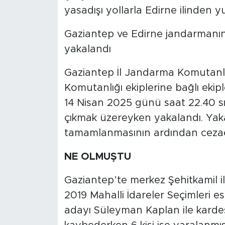
yasadışı yollarla Edirne ilinden yu
Gaziantep ve Edirne jandarmanın 
yakalandı
Gaziantep İl Jandarma Komutanlı
Komutanlığı ekiplerine bağlı ekipl
14 Nisan 2025 günü saat 22.40 sır
çıkmak üzereyken yakalandı. Yakal
tamamlanmasının ardından cezaev
NE OLMUŞTU
Gaziantep’te merkez Şehitkamil i
2019 Mahalli İdareler Seçimleri e
adayı Süleyman Kaplan ile karde