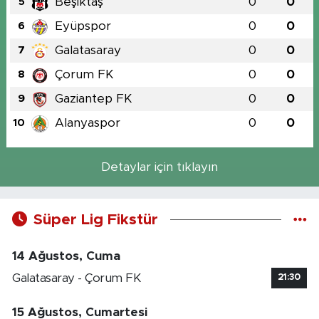
Beşiktaş
0
0
5
Eyüpspor
0
0
6
Galatasaray
0
0
7
Çorum FK
0
0
8
Gaziantep FK
0
0
9
Alanyaspor
0
0
10
Detaylar için tıklayın
Süper Lig Fikstür
14 Ağustos, Cuma
Galatasaray - Çorum FK
21:30
15 Ağustos, Cumartesi