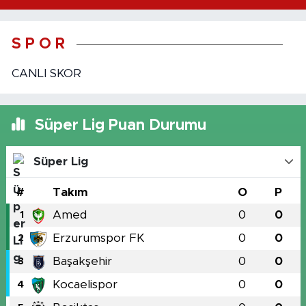
S P O R
CANLI SKOR
Süper Lig Puan Durumu
Süper Lig
#
Takım
O
P
Amed
0
0
1
Erzurumspor FK
0
0
2
Başakşehir
0
0
3
Kocaelispor
0
0
4