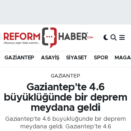
Nöbetçi Eczaneler
Hava Durumu
Trafik Durumu
GAZİANTEP
ASAYİŞ
SİYASET
SPOR
MAGA
Süper Lig Puan Durumu ve Fikstür
GAZIANTEP
Tüm Manşetler
Gaziantep'te 4.6
büyüklüğünde bir deprem
Son Dakika Haberleri
meydana geldi
Haber Arşivi
Gaziantep'te 4.6 büyüklüğünde bir deprem
meydana geldi. Gaziantep’te 4.6