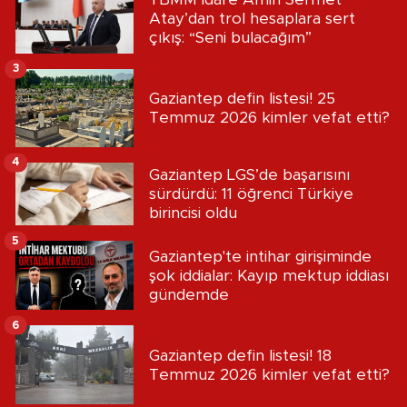
Atay’dan trol hesaplara sert
çıkış: “Seni bulacağım”
3
Gaziantep defin listesi! 25
Temmuz 2026 kimler vefat etti?
4
Gaziantep LGS’de başarısını
sürdürdü: 11 öğrenci Türkiye
birincisi oldu
5
Gaziantep'te intihar girişiminde
şok iddialar: Kayıp mektup iddiası
gündemde
6
Gaziantep defin listesi! 18
Temmuz 2026 kimler vefat etti?