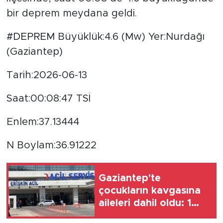
bir deprem meydana geldi.
#DEPREM
Büyüklük:4.6 (Mw) Yer:Nurdağı
(Gaziantep)
Tarih:2026-06-13
Saat:00:08:47 TSİ
Enlem:37.13444
N Boylam:36.91222
Gaziantep'te
çocukların kavgasına
aileleri dahil oldu: 1
ölü, 5 yaralı