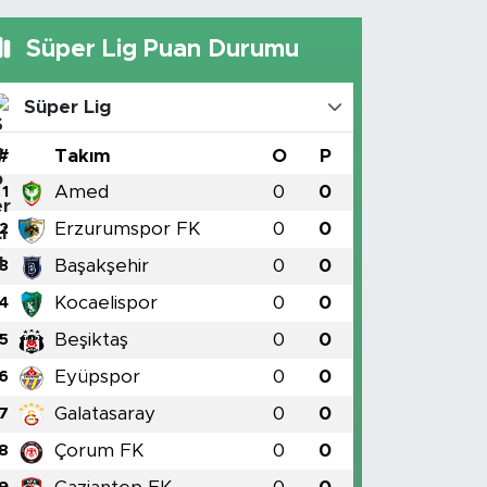
Süper Lig Puan Durumu
Süper Lig
#
Takım
O
P
Amed
0
0
1
Erzurumspor FK
0
0
2
Başakşehir
0
0
3
Kocaelispor
0
0
4
Beşiktaş
0
0
5
Eyüpspor
0
0
6
Galatasaray
0
0
7
Çorum FK
0
0
8