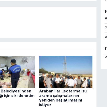
1
B
B
A
1
S
 Belediyesi’nden
Arabanlılar, jeotermal su
ğı için sıkı denetim
arama çalışmalarının
yeniden başlatılmasını
istiyor