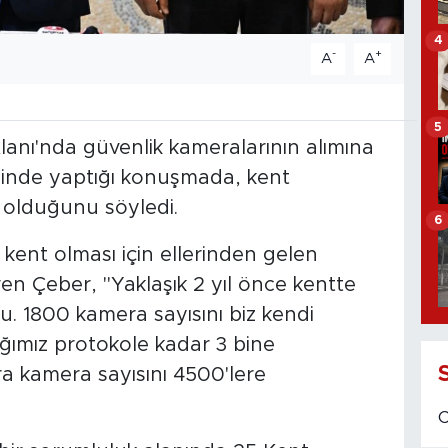
4
-
+
A
A
5
lanı'nda güvenlik kameralarının alımına
ninde yaptığı konuşmada, kent
i olduğunu söyledi.
6
kent olması için ellerinden gelen
ren Çeber, "Yaklaşık 2 yıl önce kentte
. 1800 kamera sayısını biz kendi
ağımız protokole kadar 3 bine
ra kamera sayısını 4500'lere