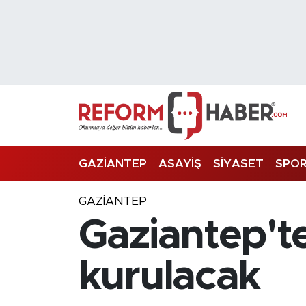
Nöbetçi Eczaneler
Hava Durumu
Trafik Durumu
Süper Lig Puan Durumu ve Fikstür
GAZİANTEP
ASAYİŞ
SİYASET
SPO
Tüm Manşetler
GAZIANTEP
Gaziantep't
Son Dakika Haberleri
Haber Arşivi
kurulacak