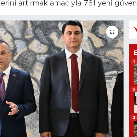
erini artırmak amacıyla 781 yeni güven
Y
1
2
3