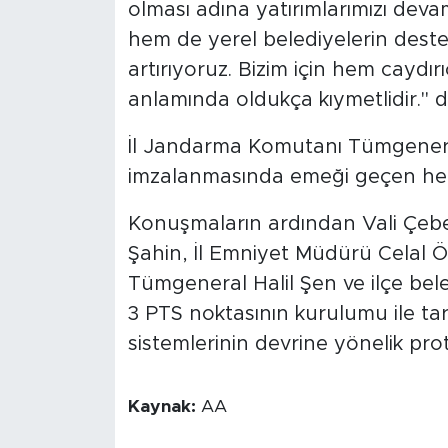
olması adına yatırımlarımızı dev
hem de yerel belediyelerin deste
artırıyoruz. Bizim için hem caydı
anlamında oldukça kıymetlidir." d
İl Jandarma Komutanı Tümgeneral
imzalanmasında emeği geçen herk
Konuşmaların ardından Vali Çeb
Şahin, İl Emniyet Müdürü Celal 
Tümgeneral Halil Şen ve ilçe bel
3 PTS noktasının kurulumu ile ta
sistemlerinin devrine yönelik pro
Kaynak:
AA