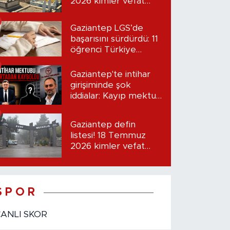
2026 kimler vefat
etti?
Gaziantep LGS’de
başarısını sürdürdü: 11
öğrenci Türkiye
birincisi oldu
Gaziantep'te intihar
girişiminde şok
iddialar: Kayıp mektup
iddiası gündemde
Gaziantep defin
listesi! 18 Temmuz
2026 kimler vefat
etti?
S P O R
CANLI SKOR