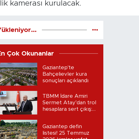
lik kamerası kurulacak.
ükleniyor...
En Çok Okunanlar
Gaziantep'te
Bahçelievler kura
sonuçları açıklandı
TBMM İdare Amiri
Sermet Atay’dan trol
hesaplara sert çıkış:
“Seni bulacağım”
Gaziantep defin
listesi! 25 Temmuz