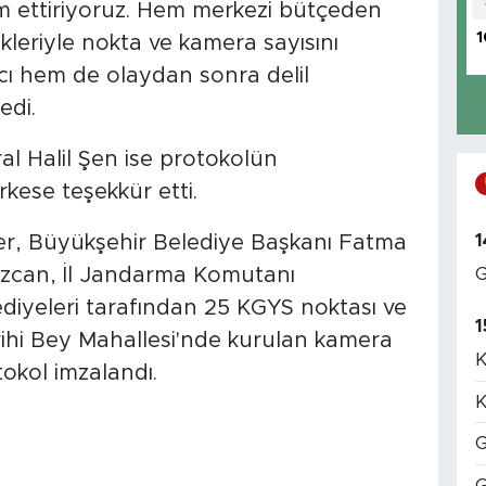
am ettiriyoruz. Hem merkezi bütçeden
1
kleriyle nokta ve kamera sayısını
rıcı hem de olaydan sonra delil
edi.
 Halil Şen ise protokolün
ese teşekkür etti.
1
er, Büyükşehir Belediye Başkanı Fatma
G
Özcan, İl Jandarma Komutanı
ediyeleri tarafından 25 KGYS noktası ve
1
rihi Bey Mahallesi'nde kurulan kamera
K
tokol imzalandı.
K
G
G