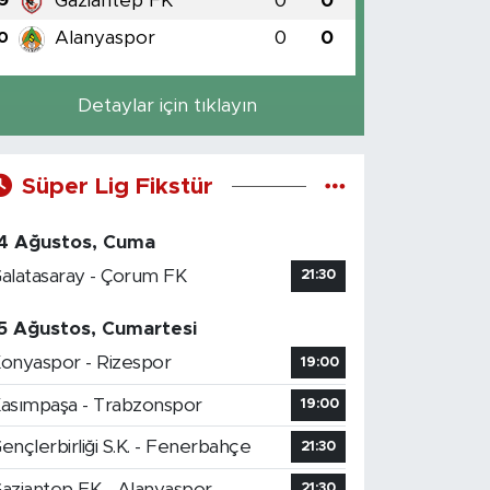
Gaziantep FK
0
0
9
Alanyaspor
0
0
0
Detaylar için tıklayın
Süper Lig Fikstür
4 Ağustos, Cuma
alatasaray - Çorum FK
21:30
5 Ağustos, Cumartesi
onyaspor - Rizespor
19:00
asımpaşa - Trabzonspor
19:00
ençlerbirliği S.K. - Fenerbahçe
21:30
aziantep FK - Alanyaspor
21:30