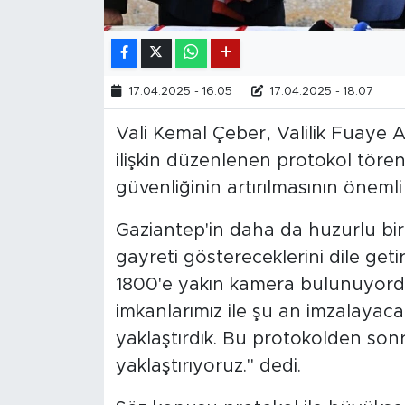
17.04.2025 - 16:05
17.04.2025 - 18:07
Vali Kemal Çeber, Valilik Fuaye A
ilişkin düzenlenen protokol töre
güvenliğinin artırılmasının öneml
Gaziantep'in daha da huzurlu bir 
gayreti göstereceklerini dile geti
1800'e yakın kamera bulunuyordu
imkanlarımız ile şu an imzalayac
yaklaştırdık. Bu protokolden son
yaklaştırıyoruz." dedi.