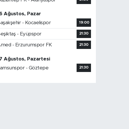
6 Ağustos, Pazar
aşakşehir - Kocaelispor
19:00
eşiktaş - Eyüpspor
21:30
med - Erzurumspor FK
21:30
7 Ağustos, Pazartesi
amsunspor - Göztepe
21:30