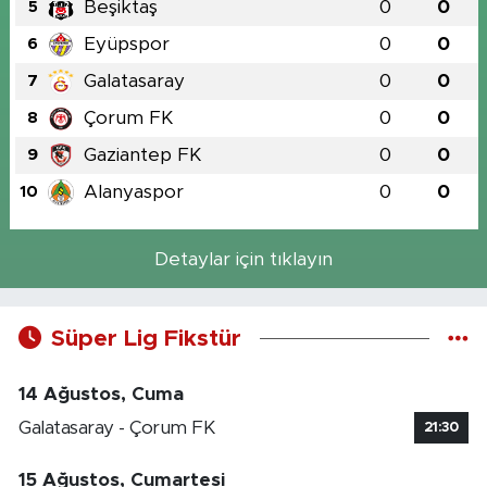
Beşiktaş
0
0
5
Eyüpspor
0
0
6
Galatasaray
0
0
7
Çorum FK
0
0
8
Gaziantep FK
0
0
9
Alanyaspor
0
0
10
Detaylar için tıklayın
Süper Lig Fikstür
14 Ağustos, Cuma
Galatasaray - Çorum FK
21:30
15 Ağustos, Cumartesi