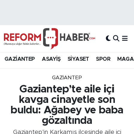
Nöbetçi Eczaneler
Hava Durumu
Trafik Durumu
GAZİANTEP
ASAYİŞ
SİYASET
SPOR
MAGA
Süper Lig Puan Durumu ve Fikstür
GAZIANTEP
Tüm Manşetler
Gaziantep’te aile içi
kavga cinayetle son
Son Dakika Haberleri
buldu: Ağabey ve baba
Haber Arşivi
gözaltında
Gaziantep’in Karkamış ilçesinde aile içi