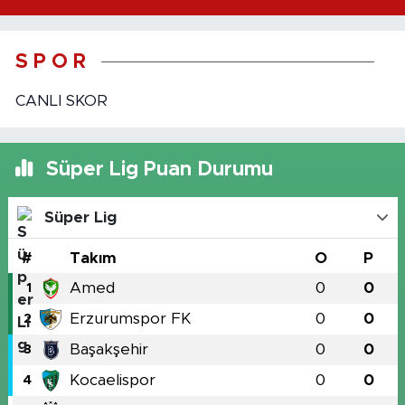
S P O R
CANLI SKOR
Süper Lig Puan Durumu
Süper Lig
#
Takım
O
P
Amed
0
0
1
Erzurumspor FK
0
0
2
Başakşehir
0
0
3
Kocaelispor
0
0
4