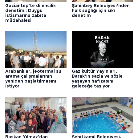
Gaziantep'te dilencilik
Şahinbey Belediyesi’nden
denetimi: Duygu
halk sağlığı için sıkı
istismarına zabıta
denetim
müdahalesi
Arabanlılar, jeotermal su
Gazikültür Yayınları,
arama çalışmalarının
Barak’ın sazla ve sözle
yeniden başlatılmasını
yaşayan hafızasını
istiyor
geleceğe taşıyor
Başkan Yılmaz'dan
Şehitkamil Belediyesi,