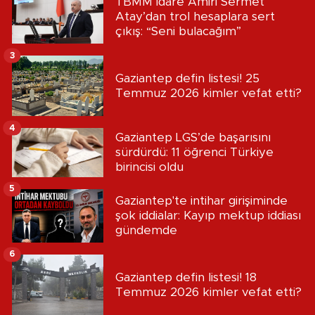
TBMM İdare Amiri Sermet
Atay’dan trol hesaplara sert
çıkış: “Seni bulacağım”
3
Gaziantep defin listesi! 25
Temmuz 2026 kimler vefat etti?
4
Gaziantep LGS’de başarısını
sürdürdü: 11 öğrenci Türkiye
birincisi oldu
5
Gaziantep'te intihar girişiminde
şok iddialar: Kayıp mektup iddiası
gündemde
6
Gaziantep defin listesi! 18
Temmuz 2026 kimler vefat etti?