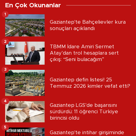
En Çok Okunanlar
1
Gaziantep'te Bahçelievler kura
sonuçları açıklandı
2
TBMM İdare Amiri Sermet
Atay’dan trol hesaplara sert
çıkış: “Seni bulacağım”
3
Gaziantep defin listesi! 25
Temmuz 2026 kimler vefat etti?
4
Gaziantep LGS’de başarısını
sürdürdü: 11 öğrenci Türkiye
birincisi oldu
5
Gaziantep'te intihar girişiminde