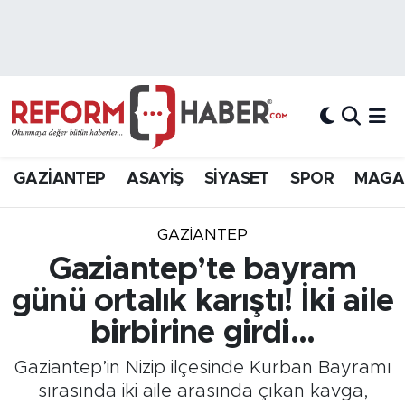
Nöbetçi Eczaneler
Hava Durumu
Trafik Durumu
GAZİANTEP
ASAYİŞ
SİYASET
SPOR
MAGA
Süper Lig Puan Durumu ve Fikstür
GAZIANTEP
Tüm Manşetler
Gaziantep’te bayram
günü ortalık karıştı! İki aile
Son Dakika Haberleri
birbirine girdi...
Haber Arşivi
Gaziantep’in Nizip ilçesinde Kurban Bayramı
sırasında iki aile arasında çıkan kavga,