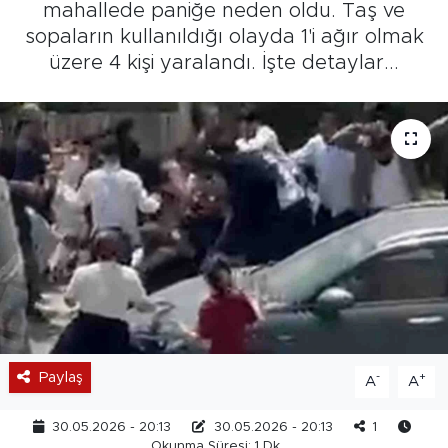
mahallede paniğe neden oldu. Taş ve
sopaların kullanıldığı olayda 1'i ağır olmak
üzere 4 kişi yaralandı. İşte detaylar...
Paylaş
-
+
A
A
30.05.2026 - 20:13
30.05.2026 - 20:13
1
Okunma Süresi: 1 Dk