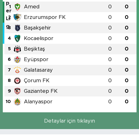
Amed
0
0
1
Erzurumspor FK
0
0
2
Başakşehir
0
0
3
Kocaelispor
0
0
4
Beşiktaş
0
0
5
Eyüpspor
0
0
6
Galatasaray
0
0
7
Çorum FK
0
0
8
Gaziantep FK
0
0
9
Alanyaspor
0
0
10
Detaylar için tıklayın