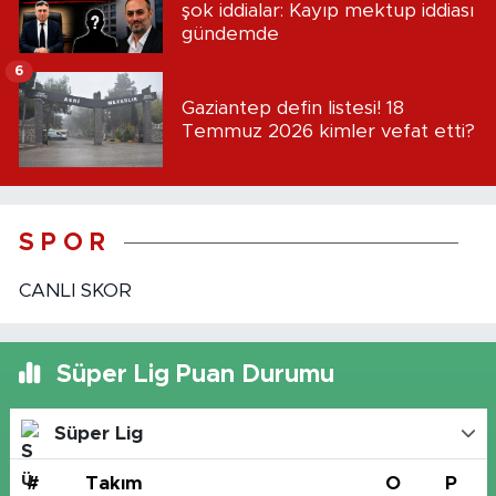
şok iddialar: Kayıp mektup iddiası
gündemde
6
Gaziantep defin listesi! 18
Temmuz 2026 kimler vefat etti?
S P O R
CANLI SKOR
Süper Lig Puan Durumu
Süper Lig
#
Takım
O
P