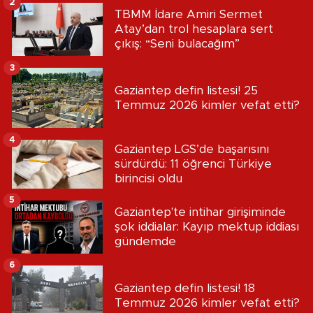
2
TBMM İdare Amiri Sermet
Atay’dan trol hesaplara sert
çıkış: “Seni bulacağım”
3
Gaziantep defin listesi! 25
Temmuz 2026 kimler vefat etti?
4
Gaziantep LGS’de başarısını
sürdürdü: 11 öğrenci Türkiye
birincisi oldu
5
Gaziantep'te intihar girişiminde
şok iddialar: Kayıp mektup iddiası
gündemde
6
Gaziantep defin listesi! 18
Temmuz 2026 kimler vefat etti?