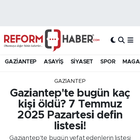
Nöbetçi Eczaneler
Hava Durumu
Trafik Durumu
GAZİANTEP
ASAYİŞ
SİYASET
SPOR
MAGA
Süper Lig Puan Durumu ve Fikstür
GAZIANTEP
Tüm Manşetler
Gaziantep'te bugün kaç
kişi öldü? 7 Temmuz
Son Dakika Haberleri
2025 Pazartesi defin
Haber Arşivi
listesi!
Gaziantep'te bugün vefat edenlerin listesi