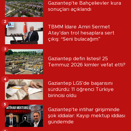
Gaziantep'te Bahçelievler kura
sonuçları açıklandı
2
TBMM İdare Amiri Sermet
Atay’dan trol hesaplara sert
çıkış: “Seni bulacağım”
3
Gaziantep defin listesi! 25
Temmuz 2026 kimler vefat etti?
4
Gaziantep LGS’de başarısını
sürdürdü: 11 öğrenci Türkiye
birincisi oldu
5
Gaziantep'te intihar girişiminde
şok iddialar: Kayıp mektup iddiası
gündemde