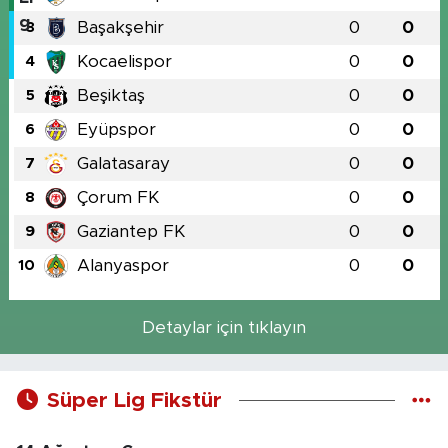
Başakşehir
0
0
3
Kocaelispor
0
0
4
Beşiktaş
0
0
5
Eyüpspor
0
0
6
Galatasaray
0
0
7
Çorum FK
0
0
8
Gaziantep FK
0
0
9
Alanyaspor
0
0
10
Detaylar için tıklayın
Süper Lig Fikstür