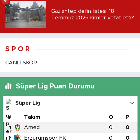
6
Gaziantep defin listesi! 18
Temmuz 2026 kimler vefat etti?
S P O R
CANLI SKOR
Süper Lig Puan Durumu
Süper Lig
#
Takım
O
P
Amed
0
0
1
Erzurumspor FK
0
0
2