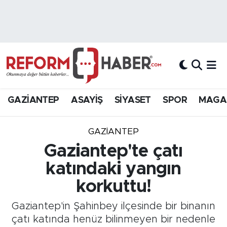
Nöbetçi Eczaneler
Hava Durumu
Trafik Durumu
GAZİANTEP
ASAYİŞ
SİYASET
SPOR
MAGA
Süper Lig Puan Durumu ve Fikstür
GAZIANTEP
Tüm Manşetler
Gaziantep'te çatı
katındaki yangın
Son Dakika Haberleri
korkuttu!
Haber Arşivi
Gaziantep'in Şahinbey ilçesinde bir binanın
çatı katında henüz bilinmeyen bir nedenle