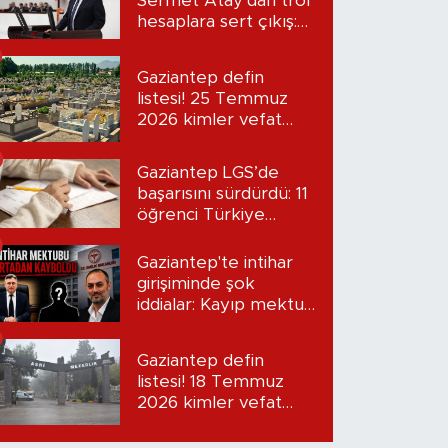
Sermet Atay’dan trol
hesaplara sert çıkış:
“Seni bulacağım”
Gaziantep defin
listesi! 25 Temmuz
2026 kimler vefat
etti?
Gaziantep LGS’de
başarısını sürdürdü: 11
öğrenci Türkiye
birincisi oldu
Gaziantep'te intihar
girişiminde şok
iddialar: Kayıp mektup
iddiası gündemde
Gaziantep defin
listesi! 18 Temmuz
2026 kimler vefat
etti?