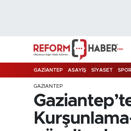
Nöbetçi Eczaneler
Hava Durumu
Trafik Durumu
Süper Lig Puan Durumu ve Fikstür
GAZİANTEP
ASAYİŞ
SİYASET
SPO
Tüm Manşetler
GAZIANTEP
Gaziantep’t
Son Dakika Haberleri
Haber Arşivi
Kurşunlama-