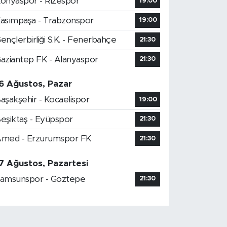
onyaspor - Rizespor
19:00
asımpaşa - Trabzonspor
19:00
ençlerbirliği S.K. - Fenerbahçe
21:30
aziantep FK - Alanyaspor
21:30
6 Ağustos, Pazar
aşakşehir - Kocaelispor
19:00
eşiktaş - Eyüpspor
21:30
med - Erzurumspor FK
21:30
7 Ağustos, Pazartesi
amsunspor - Göztepe
21:30