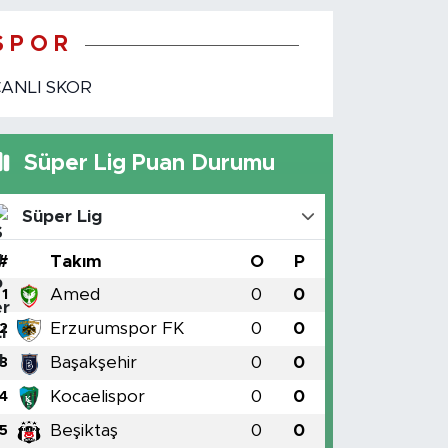
S P O R
CANLI SKOR
Süper Lig Puan Durumu
Süper Lig
#
Takım
O
P
Amed
0
0
1
Erzurumspor FK
0
0
2
Başakşehir
0
0
3
Kocaelispor
0
0
4
Beşiktaş
0
0
5