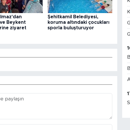
K
K
ılmaz'dan
Şehitkamil Belediyesi,
 ve Beykent
koruma altındaki çocukları
G
rine ziyaret
sporla buluşturuyor
G
1
B
B
A
1
S