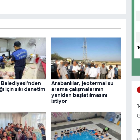
1
 Belediyesi’nden
Arabanlılar, jeotermal su
ğı için sıkı denetim
arama çalışmalarının
yeniden başlatılmasını
istiyor
1
G
1