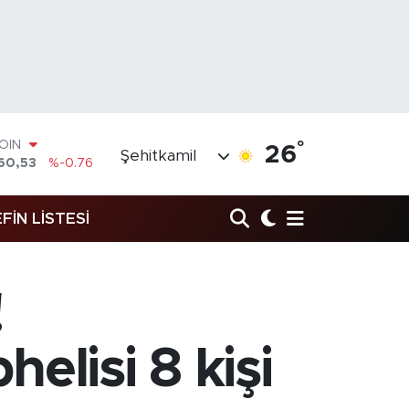
COIN
°
26
Şehitkamil
60,53
%-0.76
AR
143
%0.16
O
FİN LİSTESİ
317
%-0.02
RLİN
463
%0.07
M ALTIN
!
.81
%1.44
T100
99
%70
lisi 8 kişi