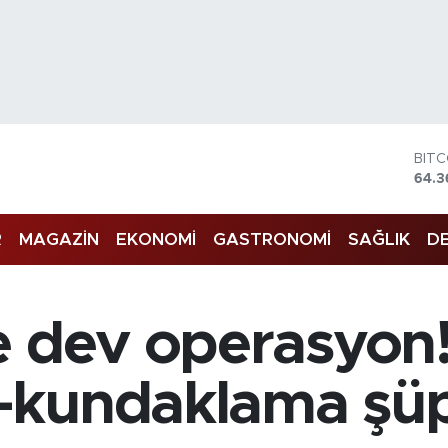
BIT
64.3
DOL
47,7
EUR
R
MAGAZİN
EKONOMİ
GASTRONOMİ
SAĞLIK
DE
55,0
STE
64,2
GRA
e dev operasyon
6574
BİS
13.7
kundaklama şüphe