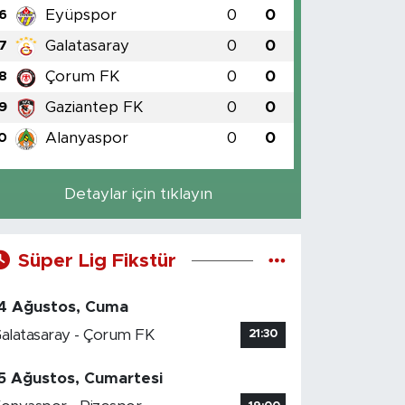
Eyüpspor
0
0
6
Galatasaray
0
0
7
Çorum FK
0
0
8
Gaziantep FK
0
0
9
Alanyaspor
0
0
0
Detaylar için tıklayın
Süper Lig Fikstür
4 Ağustos, Cuma
alatasaray - Çorum FK
21:30
5 Ağustos, Cumartesi