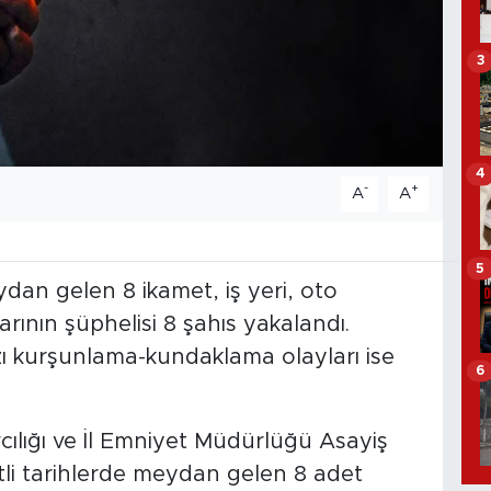
3
4
-
+
A
A
5
ydan gelen 8 ikamet, iş yeri, oto
ının şüphelisi 8 şahıs yakalandı.
azı kurşunlama-kundaklama olayları ise
6
ılığı ve İl Emniyet Müdürlüğü Asayiş
li tarihlerde meydan gelen 8 adet