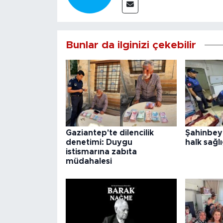
Bunlar da ilginizi çekebilir
Gaziantep'te dilencilik
Şahinbey
denetimi: Duygu
halk sağlı
istismarına zabıta
müdahalesi