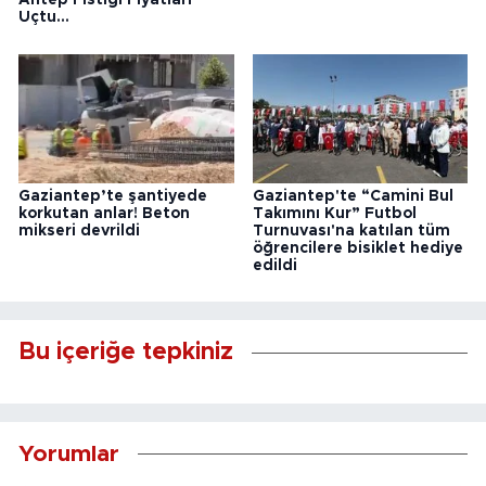
Antep Fıstığı Fiyatları
Uçtu...
Gaziantep’te şantiyede
Gaziantep'te “Camini Bul
korkutan anlar! Beton
Takımını Kur” Futbol
mikseri devrildi
Turnuvası'na katılan tüm
öğrencilere bisiklet hediye
edildi
Bu içeriğe tepkiniz
Yorumlar