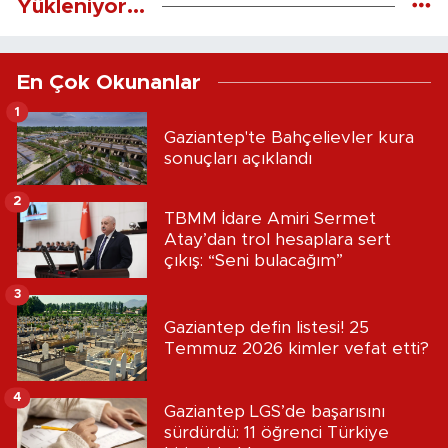
Yükleniyor...
En Çok Okunanlar
1
Gaziantep'te Bahçelievler kura
sonuçları açıklandı
2
TBMM İdare Amiri Sermet
Atay’dan trol hesaplara sert
çıkış: “Seni bulacağım”
3
Gaziantep defin listesi! 25
Temmuz 2026 kimler vefat etti?
4
Gaziantep LGS’de başarısını
sürdürdü: 11 öğrenci Türkiye