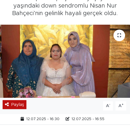
yaşındaki down sendromlu Nisan Nur
Bahçeci’nin gelinlik hayali gerçek oldu.
Paylaş
-
+
A
A
12.07.2025 - 16:30
12.07.2025 - 16:55