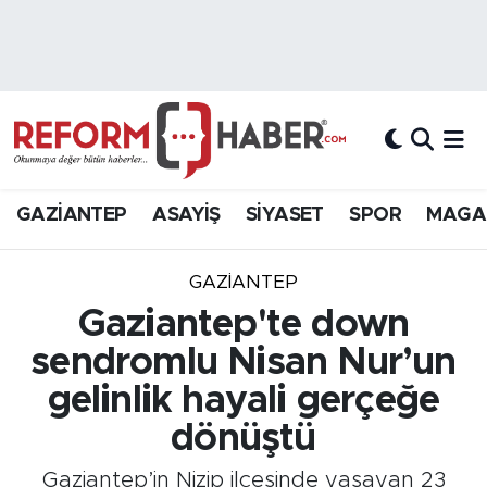
Nöbetçi Eczaneler
Hava Durumu
Trafik Durumu
GAZİANTEP
ASAYİŞ
SİYASET
SPOR
MAGA
Süper Lig Puan Durumu ve Fikstür
GAZIANTEP
Tüm Manşetler
Gaziantep'te down
sendromlu Nisan Nur’un
Son Dakika Haberleri
gelinlik hayali gerçeğe
Haber Arşivi
dönüştü
Gaziantep’in Nizip ilçesinde yaşayan 23