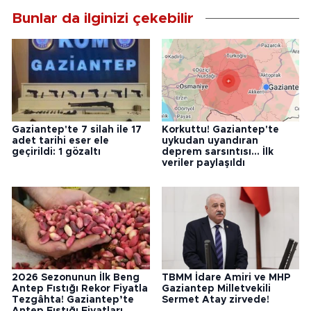
Bunlar da ilginizi çekebilir
Gaziantep'te 7 silah ile 17
Korkuttu! Gaziantep'te
adet tarihi eser ele
uykudan uyandıran
geçirildi: 1 gözaltı
deprem sarsıntısı... İlk
veriler paylaşıldı
2026 Sezonunun İlk Beng
TBMM İdare Amiri ve MHP
Antep Fıstığı Rekor Fiyatla
Gaziantep Milletvekili
Tezgâhta! Gaziantep’te
Sermet Atay zirvede!