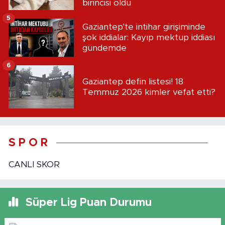
birincisi oldu
5
Gaziantep'te intihar girişiminde
şok iddialar: Kayıp mektup iddiası
gündemde
6
Gaziantep defin listesi! 18
Temmuz 2026 kimler vefat etti?
S P O R
CANLI SKOR
Süper Lig Puan Durumu