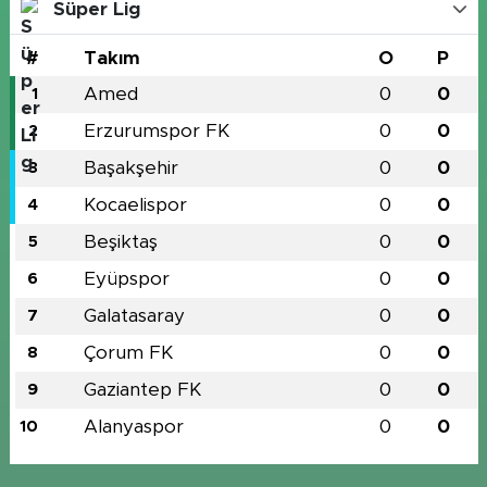
Süper Lig
#
Takım
O
P
Amed
0
0
1
Erzurumspor FK
0
0
2
Başakşehir
0
0
3
Kocaelispor
0
0
4
Beşiktaş
0
0
5
Eyüpspor
0
0
6
Galatasaray
0
0
7
Çorum FK
0
0
8
Gaziantep FK
0
0
9
Alanyaspor
0
0
10