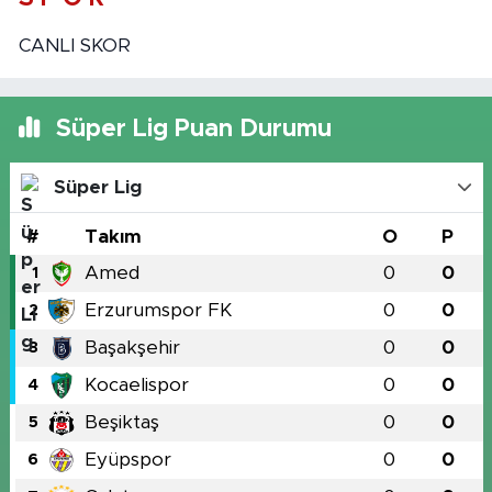
CANLI SKOR
Süper Lig Puan Durumu
Süper Lig
#
Takım
O
P
Amed
0
0
1
Erzurumspor FK
0
0
2
Başakşehir
0
0
3
Kocaelispor
0
0
4
Beşiktaş
0
0
5
Eyüpspor
0
0
6