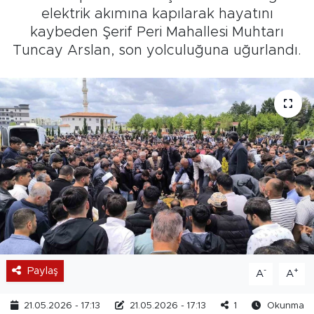
elektrik akımına kapılarak hayatını
kaybeden Şerif Peri Mahallesi Muhtarı
Tuncay Arslan, son yolculuğuna uğurlandı.
Paylaş
-
+
A
A
21.05.2026 - 17:13
21.05.2026 - 17:13
1
Okunma