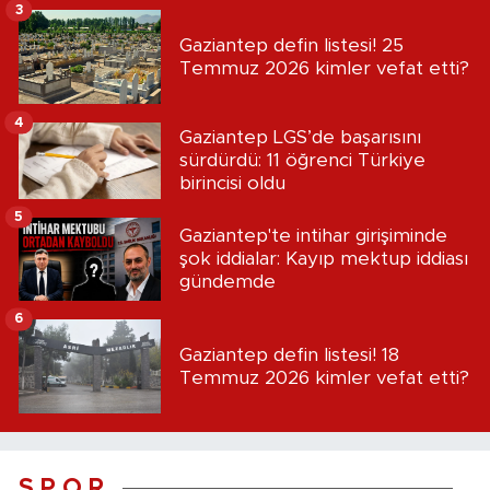
3
Gaziantep defin listesi! 25
Temmuz 2026 kimler vefat etti?
4
Gaziantep LGS’de başarısını
sürdürdü: 11 öğrenci Türkiye
birincisi oldu
5
Gaziantep'te intihar girişiminde
şok iddialar: Kayıp mektup iddiası
gündemde
6
Gaziantep defin listesi! 18
Temmuz 2026 kimler vefat etti?
S P O R