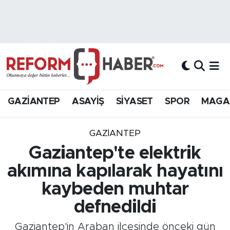
Nöbetçi Eczaneler
Hava Durumu
Trafik Durumu
GAZİANTEP
ASAYİŞ
SİYASET
SPOR
MAGA
Süper Lig Puan Durumu ve Fikstür
GAZIANTEP
Tüm Manşetler
Gaziantep'te elektrik
akımına kapılarak hayatını
Son Dakika Haberleri
kaybeden muhtar
Haber Arşivi
defnedildi
Gaziantep'in Araban ilçesinde önceki gün