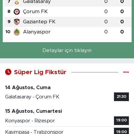
Galatasaray
0
0
7
Çorum FK
0
0
8
Gaziantep FK
0
0
9
Alanyaspor
0
0
10
Detaylar için tıklayın
Süper Lig Fikstür
14 Ağustos, Cuma
Galatasaray - Çorum FK
21:30
15 Ağustos, Cumartesi
Konyaspor - Rizespor
19:00
Kasımpaşa - Trabzonspor
19:00