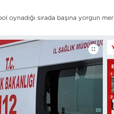
bol oynadığı sırada başına yorgun merm
Y
1
2