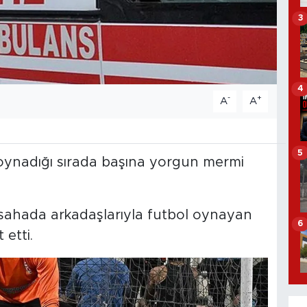
3
4
-
+
A
A
5
 oynadığı sırada başına yorgun mermi
 sahada arkadaşlarıyla futbol oynayan
6
etti.