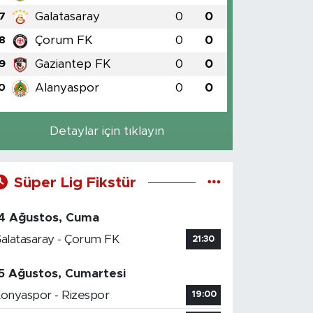
Galatasaray
0
0
7
Çorum FK
0
0
8
Gaziantep FK
0
0
9
Alanyaspor
0
0
0
Detaylar için tıklayın
Süper Lig Fikstür
4 Ağustos, Cuma
alatasaray - Çorum FK
21:30
5 Ağustos, Cumartesi
onyaspor - Rizespor
19:00