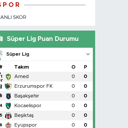
S P O R
CANLI SKOR
Süper Lig Puan Durumu
Süper Lig
#
Takım
O
P
Amed
0
0
1
Erzurumspor FK
0
0
2
Başakşehir
0
0
3
Kocaelispor
0
0
4
Beşiktaş
0
0
5
Eyüpspor
0
0
6