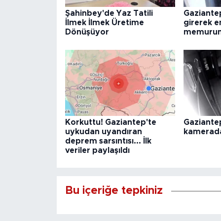
Şahinbey'de Yaz Tatili
Gaziantep
İlmek İlmek Üretime
girerek e
Dönüşüyor
memuruna
Korkuttu! Gaziantep'te
Gaziante
uykudan uyandıran
kamerad
deprem sarsıntısı... İlk
veriler paylaşıldı
Bu içeriğe tepkiniz