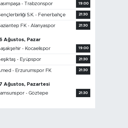
asımpaşa - Trabzonspor
19:00
ençlerbirliği S.K. - Fenerbahçe
21:30
aziantep FK - Alanyaspor
21:30
6 Ağustos, Pazar
aşakşehir - Kocaelispor
19:00
eşiktaş - Eyüpspor
21:30
med - Erzurumspor FK
21:30
7 Ağustos, Pazartesi
amsunspor - Göztepe
21:30