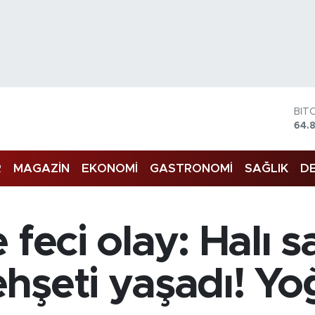
BIT
64.
DO
47,
EU
55,
R
MAGAZİN
EKONOMİ
GASTRONOMİ
SAĞLIK
DE
STE
64,
GRA
666
BİS
 feci olay: Halı 
13.
hşeti yaşadı! Yo