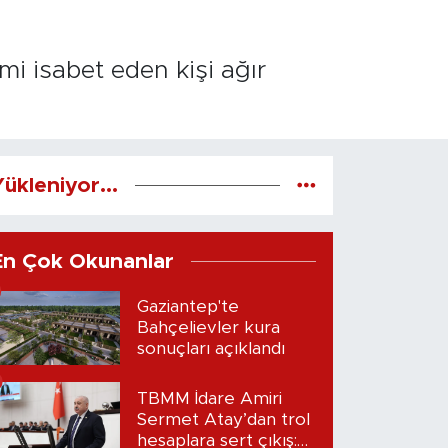
i isabet eden kişi ağır
ükleniyor...
En Çok Okunanlar
Gaziantep'te
Bahçelievler kura
sonuçları açıklandı
TBMM İdare Amiri
Sermet Atay’dan trol
hesaplara sert çıkış: