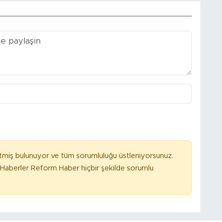
tmiş bulunuyor ve tüm sorumluluğu üstleniyorsunuz.
Haberler Reform Haber hiçbir şekilde sorumlu