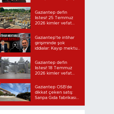
“Seni bulacağım”
Gaziantep defin
listesi! 25 Temmuz
2026 kimler vefat
etti?
Gaziantep'te intihar
girişiminde şok
iddialar: Kayıp mektup
iddiası gündemde
Gaziantep defin
listesi! 18 Temmuz
2026 kimler vefat
etti?
Gaziantep OSB'de
dikkat çeken satış:
Sanpa Gıda fabrikasını
ilana koydu