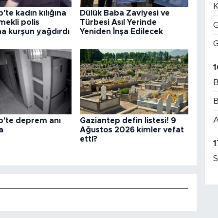
K
'te kadın kılığına
Dülük Baba Zaviyesi ve
mekli polis
Türbesi Asıl Yerinde
G
 kurşun yağdırdı
Yeniden İnşa Edilecek
G
1
B
B
A
p'te deprem anı
Gaziantep defin listesi! 9
a
Ağustos 2026 kimler vefat
etti?
1
S