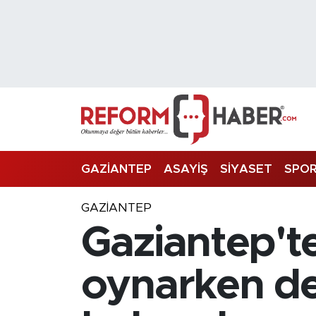
Nöbetçi Eczaneler
Hava Durumu
Trafik Durumu
Süper Lig Puan Durumu ve Fikstür
GAZİANTEP
ASAYİŞ
SİYASET
SPO
Tüm Manşetler
GAZIANTEP
Gaziantep'te
Son Dakika Haberleri
Haber Arşivi
oynarken de