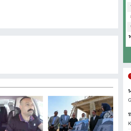
1
1
G
1
K