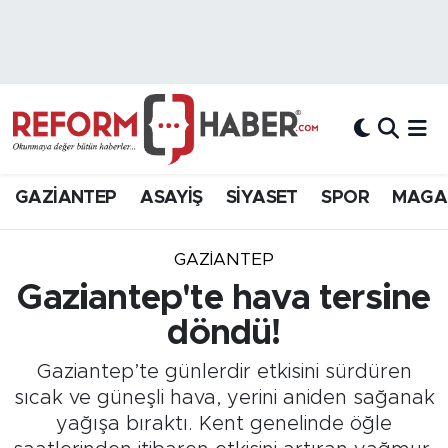
Nöbetçi Eczaneler
Hava Durumu
Trafik Durumu
GAZİANTEP
ASAYİŞ
SİYASET
SPOR
MAGA
Süper Lig Puan Durumu ve Fikstür
GAZIANTEP
Tüm Manşetler
Gaziantep'te hava tersine
döndü!
Son Dakika Haberleri
Gaziantep’te günlerdir etkisini sürdüren
Haber Arşivi
sıcak ve güneşli hava, yerini aniden sağanak
yağışa bıraktı. Kent genelinde öğle