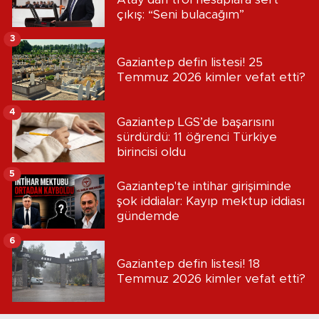
çıkış: “Seni bulacağım”
3
Gaziantep defin listesi! 25
Temmuz 2026 kimler vefat etti?
4
Gaziantep LGS’de başarısını
sürdürdü: 11 öğrenci Türkiye
birincisi oldu
5
Gaziantep'te intihar girişiminde
şok iddialar: Kayıp mektup iddiası
gündemde
6
Gaziantep defin listesi! 18
Temmuz 2026 kimler vefat etti?