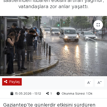
saatlerinden itibaren etkisini artıran yağmur,
vatandaşlara zor anlar yaşattı.
Paylaş
-
+
A
A
15.05.2026 - 13:12
1
Okunma Süresi: 1 Dk
Gaziantep’te günlerdir etkisini sürdüren