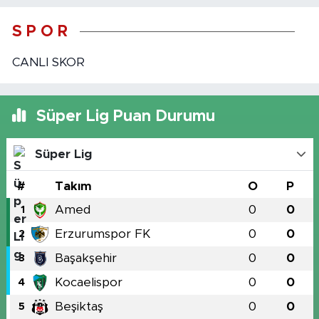
S P O R
CANLI SKOR
Süper Lig Puan Durumu
Süper Lig
#
Takım
O
P
Amed
0
0
1
Erzurumspor FK
0
0
2
Başakşehir
0
0
3
Kocaelispor
0
0
4
Beşiktaş
0
0
5