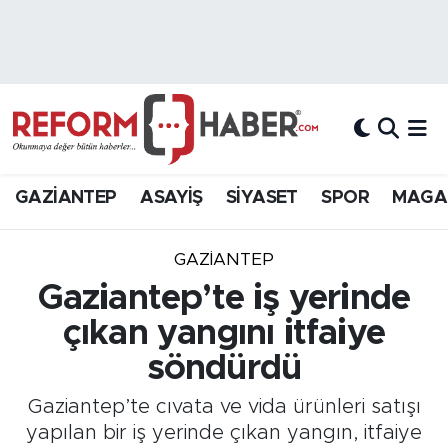
Nöbetçi Eczaneler
Hava Durumu
Trafik Durumu
GAZİANTEP
ASAYİŞ
SİYASET
SPOR
MAGA
Süper Lig Puan Durumu ve Fikstür
GAZIANTEP
Tüm Manşetler
Gaziantep’te iş yerinde
çıkan yangını itfaiye
Son Dakika Haberleri
söndürdü
Haber Arşivi
Gaziantep’te cıvata ve vida ürünleri satışı
yapılan bir iş yerinde çıkan yangın, itfaiye