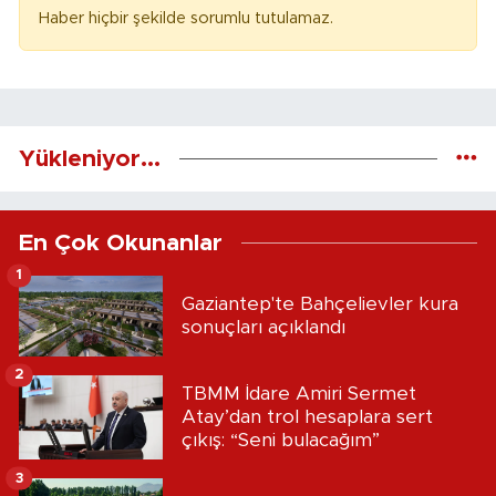
Haber hiçbir şekilde sorumlu tutulamaz.
Yükleniyor...
En Çok Okunanlar
1
Gaziantep'te Bahçelievler kura
sonuçları açıklandı
2
TBMM İdare Amiri Sermet
Atay’dan trol hesaplara sert
çıkış: “Seni bulacağım”
3