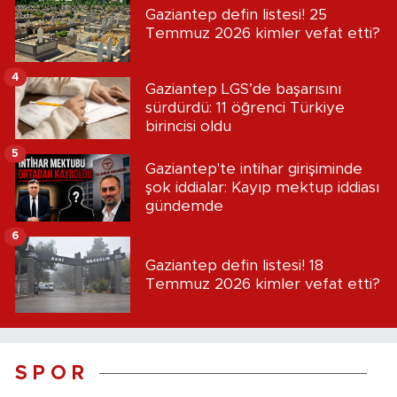
Gaziantep defin listesi! 25
Temmuz 2026 kimler vefat etti?
4
Gaziantep LGS’de başarısını
sürdürdü: 11 öğrenci Türkiye
birincisi oldu
5
Gaziantep'te intihar girişiminde
şok iddialar: Kayıp mektup iddiası
gündemde
6
Gaziantep defin listesi! 18
Temmuz 2026 kimler vefat etti?
S P O R