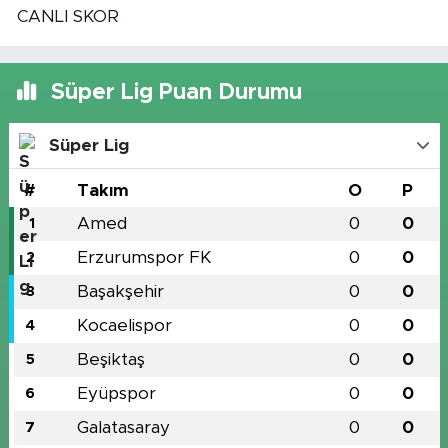
CANLI SKOR
Süper Lig Puan Durumu
Süper Lig
#
Takım
O
P
Amed
0
0
1
Erzurumspor FK
0
0
2
Başakşehir
0
0
3
Kocaelispor
0
0
4
Beşiktaş
0
0
5
Eyüpspor
0
0
6
Galatasaray
0
0
7