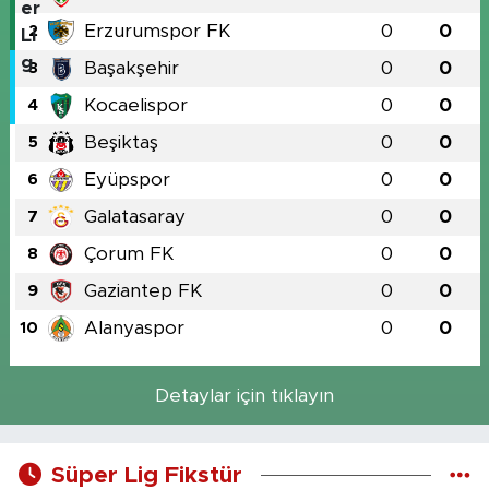
Erzurumspor FK
0
0
2
Başakşehir
0
0
3
Kocaelispor
0
0
4
Beşiktaş
0
0
5
Eyüpspor
0
0
6
Galatasaray
0
0
7
Çorum FK
0
0
8
Gaziantep FK
0
0
9
Alanyaspor
0
0
10
Detaylar için tıklayın
Süper Lig Fikstür