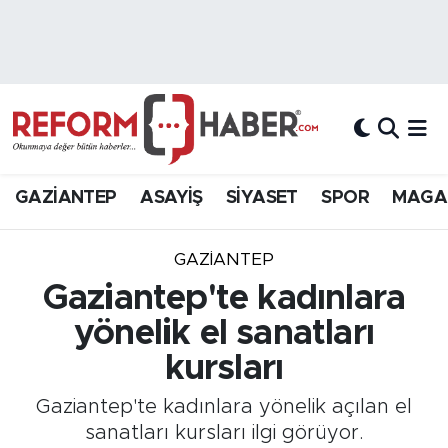
Nöbetçi Eczaneler
Hava Durumu
Trafik Durumu
GAZİANTEP
ASAYİŞ
SİYASET
SPOR
MAGA
Süper Lig Puan Durumu ve Fikstür
GAZIANTEP
Tüm Manşetler
Gaziantep'te kadınlara
yönelik el sanatları
Son Dakika Haberleri
kursları
Haber Arşivi
Gaziantep'te kadınlara yönelik açılan el
sanatları kursları ilgi görüyor.