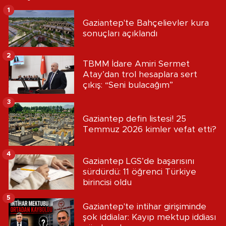
1
Gaziantep'te Bahçelievler kura
sonuçları açıklandı
2
TBMM İdare Amiri Sermet
Atay’dan trol hesaplara sert
çıkış: “Seni bulacağım”
3
Gaziantep defin listesi! 25
Temmuz 2026 kimler vefat etti?
4
Gaziantep LGS’de başarısını
sürdürdü: 11 öğrenci Türkiye
birincisi oldu
5
Gaziantep'te intihar girişiminde
şok iddialar: Kayıp mektup iddiası