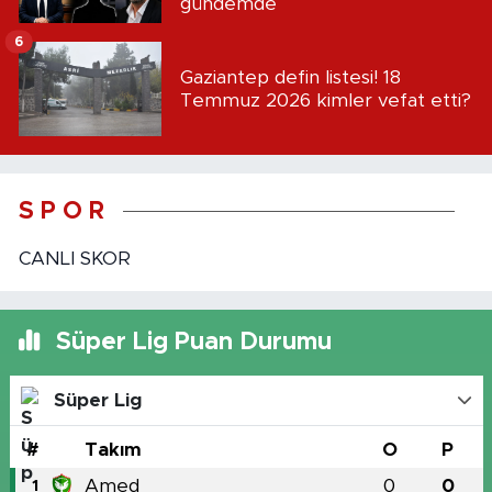
gündemde
6
Gaziantep defin listesi! 18
Temmuz 2026 kimler vefat etti?
S P O R
CANLI SKOR
Süper Lig Puan Durumu
Süper Lig
#
Takım
O
P
Amed
0
0
1