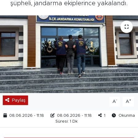
şüpheli, jandarma ekiplerince yakalandı.
Paylaş
-
+
A
A
08.06.2026 - 11:18
08.06.2026 - 11:18
1
Okunma
Süresi: 1 Dk