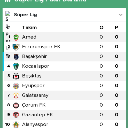
Süper Lig
#
Takım
O
P
Amed
0
0
1
Erzurumspor FK
0
0
2
Başakşehir
0
0
3
Kocaelispor
0
0
4
Beşiktaş
0
0
5
Eyüpspor
0
0
6
Galatasaray
0
0
7
Çorum FK
0
0
8
Gaziantep FK
0
0
9
Alanyaspor
0
0
10