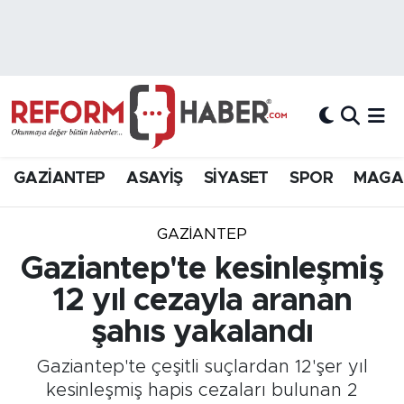
Nöbetçi Eczaneler
Hava Durumu
Trafik Durumu
GAZİANTEP
ASAYİŞ
SİYASET
SPOR
MAGA
Süper Lig Puan Durumu ve Fikstür
GAZIANTEP
Tüm Manşetler
Gaziantep'te kesinleşmiş
12 yıl cezayla aranan
Son Dakika Haberleri
şahıs yakalandı
Haber Arşivi
Gaziantep'te çeşitli suçlardan 12'şer yıl
kesinleşmiş hapis cezaları bulunan 2