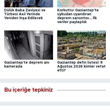
Dülük Baba Zaviyesi ve
Korkuttu! Gaziantep'te
Türbesi Asıl Yerinde
uykudan uyandıran
Yeniden İnşa Edilecek
deprem sarsıntısı... İlk
veriler paylaşıldı
Gaziantep'te deprem anı
Gaziantep defin listesi! 9
kamerada
Ağustos 2026 kimler vefat
etti?
Bu içeriğe tepkiniz