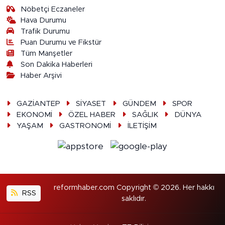
Nöbetçi Eczaneler
Hava Durumu
Trafik Durumu
Puan Durumu ve Fikstür
Tüm Manşetler
Son Dakika Haberleri
Haber Arşivi
GAZİANTEP
SİYASET
GÜNDEM
SPOR
EKONOMİ
ÖZEL HABER
SAĞLIK
DÜNYA
YAŞAM
GASTRONOMİ
İLETİŞİM
reformhaber.com Copyright © 2026. Her hakkı
RSS
saklıdır.