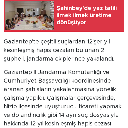
Şahinbey'de yaz tatili
ilmek ilmek üretime
dönüşüyor
Gaziantep'te çeşitli suçlardan 12'şer yıl
kesinleşmiş hapis cezaları bulunan 2
şüpheli, jandarma ekiplerince yakalandı.
Gaziantep İl Jandarma Komutanlığı ve
Cumhuriyet Başsavcılığı koordinesinde
aranan şahısların yakalanmasına yönelik
çalışma yapıldı. Çalışmalar çerçevesinde,
Nizip ilçesinde uyuşturucu ticareti yapmak
ve dolandırıcılık gibi 14 ayrı suç dosyasıyla
hakkında 12 yıl kesinleşmiş hapis cezası