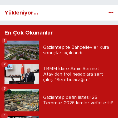
Yükleniyor...
En Çok Okunanlar
1
Gaziantep'te Bahçelievler kura
sonuçları açıklandı
2
TBMM İdare Amiri Sermet
Atay’dan trol hesaplara sert
çıkış: “Seni bulacağım”
3
Gaziantep defin listesi! 25
Temmuz 2026 kimler vefat etti?
4