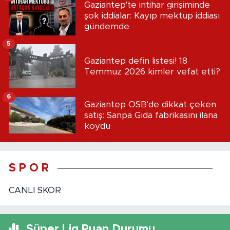
Gaziantep'te intihar girişiminde
şok iddialar: Kayıp mektup iddiası
gündemde
5
Gaziantep defin listesi! 18
Temmuz 2026 kimler vefat etti?
6
Gaziantep OSB'de dikkat çeken
satış: Sanpa Gıda fabrikasını ilana
koydu
S P O R
CANLI SKOR
Süper Lig Puan Durumu