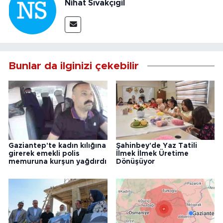
Nihat Sıvakçıgil
Bunlar da ilginizi çekebilir
Gaziantep'te kadın kılığına
Şahinbey'de Yaz Tatili
girerek emekli polis
İlmek İlmek Üretime
memuruna kurşun yağdırdı
Dönüşüyor