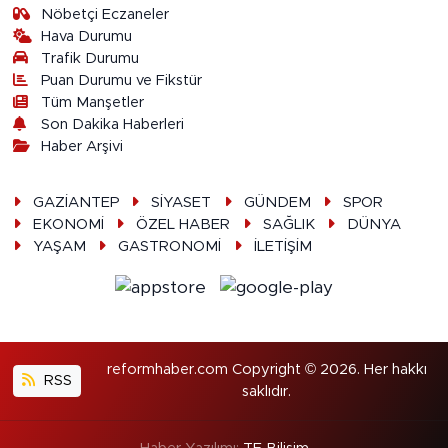
Nöbetçi Eczaneler
Hava Durumu
Trafik Durumu
Puan Durumu ve Fikstür
Tüm Manşetler
Son Dakika Haberleri
Haber Arşivi
GAZİANTEP
SİYASET
GÜNDEM
SPOR
EKONOMİ
ÖZEL HABER
SAĞLIK
DÜNYA
YAŞAM
GASTRONOMİ
İLETİŞİM
reformhaber.com Copyright © 2026. Her hakkı
RSS
saklıdır.