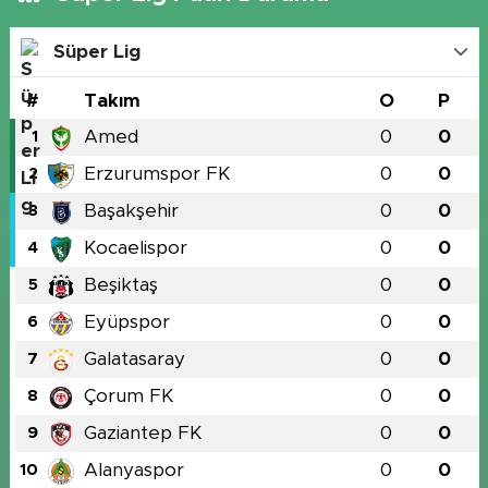
Süper Lig
#
Takım
O
P
Amed
0
0
1
Erzurumspor FK
0
0
2
Başakşehir
0
0
3
Kocaelispor
0
0
4
Beşiktaş
0
0
5
Eyüpspor
0
0
6
Galatasaray
0
0
7
Çorum FK
0
0
8
Gaziantep FK
0
0
9
Alanyaspor
0
0
10