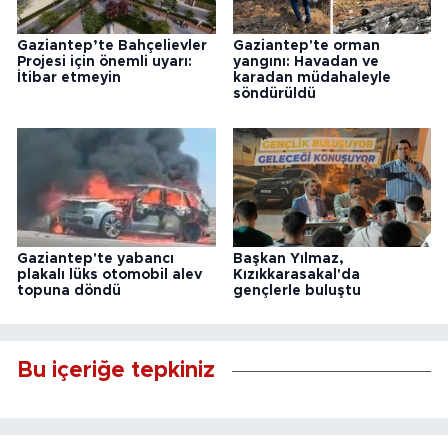
Gaziantep’te Bahçelievler
Gaziantep'te orman
Projesi için önemli uyarı:
yangını: Havadan ve
İtibar etmeyin
karadan müdahaleyle
söndürüldü
Gaziantep'te yabancı
Başkan Yılmaz,
plakalı lüks otomobil alev
Kızıkkarasakal'da
topuna döndü
gençlerle buluştu
Bu içeriğe tepkiniz