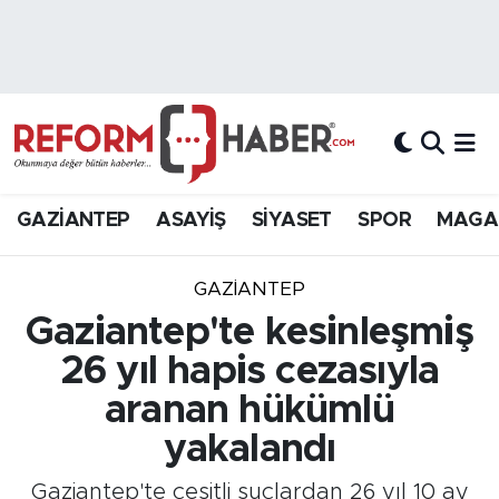
Nöbetçi Eczaneler
Hava Durumu
Trafik Durumu
GAZİANTEP
ASAYİŞ
SİYASET
SPOR
MAGA
Süper Lig Puan Durumu ve Fikstür
GAZIANTEP
Tüm Manşetler
Gaziantep'te kesinleşmiş
26 yıl hapis cezasıyla
Son Dakika Haberleri
aranan hükümlü
Haber Arşivi
yakalandı
Gaziantep'te çeşitli suçlardan 26 yıl 10 ay