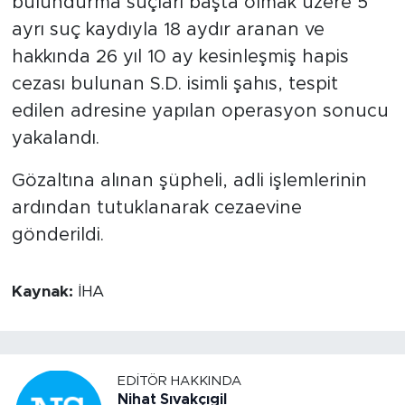
bulundurma suçları başta olmak üzere 5
ayrı suç kaydıyla 18 aydır aranan ve
hakkında 26 yıl 10 ay kesinleşmiş hapis
cezası bulunan S.D. isimli şahıs, tespit
edilen adresine yapılan operasyon sonucu
yakalandı.
Gözaltına alınan şüpheli, adli işlemlerinin
ardından tutuklanarak cezaevine
gönderildi.
Kaynak:
İHA
EDITÖR HAKKINDA
Nihat Sıvakçıgil