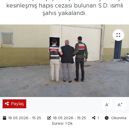
kesinleşmiş hapis cezası bulunan S.D. isimli
şahıs yakalandı.
Paylaş
-
+
A
A
18.05.2026 - 15:25
18.05.2026 - 15:25
1
Okunma
Süresi: 1 Dk