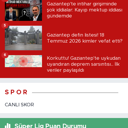
Gaziantep'te intihar girişiminde
şok iddialar: Kayıp mektup iddiası
gündemde
5
Gaziantep defin listesi! 18
Temmuz 2026 kimler vefat etti?
6
Korkuttu! Gaziantep'te uykudan
uyandıran deprem sarsıntısı... İlk
veriler paylaşıldı
S P O R
CANLI SKOR
Süper Lig Puan Durumu