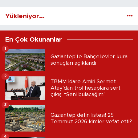
Yükleniyor...
En Çok Okunanlar
1
Gaziantep'te Bahçelievler kura
sonuçları açıklandı
2
TBMM İdare Amiri Sermet
Atay’dan trol hesaplara sert
çıkış: “Seni bulacağım”
3
Gaziantep defin listesi! 25
Temmuz 2026 kimler vefat etti?
4