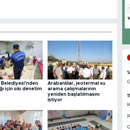
1
1
G
 Belediyesi’nden
Arabanlılar, jeotermal su
ğı için sıkı denetim
arama çalışmalarının
yeniden başlatılmasını
1
istiyor
K
K
G