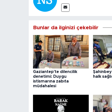
Bunlar da ilginizi çekebilir
Gaziantep'te dilencilik
Şahinbey
denetimi: Duygu
halk sağlı
istismarına zabıta
müdahalesi