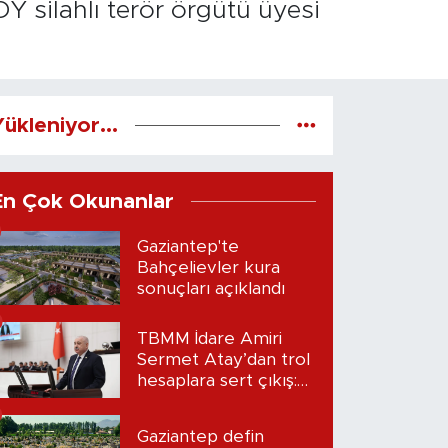
Y silahlı terör örgütü üyesi
ükleniyor...
En Çok Okunanlar
Gaziantep'te
Bahçelievler kura
sonuçları açıklandı
TBMM İdare Amiri
Sermet Atay’dan trol
hesaplara sert çıkış:
“Seni bulacağım”
Gaziantep defin