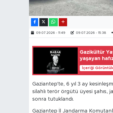
09.07.2026 - 11:49
09.07.2026 - 15:38
Gazikültür Yay
yaşayan hafız
İçeriği Görüntü
Gaziantep'te, 6 yıl 3 ay kesinleş
silahlı terör örgütü üyesi şahıs,
sonra tutuklandı.
Gaziantep İl Jandarma Komutanlı