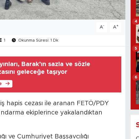
4
-
+
A
A
1
Okunma Süresi: 1 Dk
5
ınları, Barak’ın sazla ve sözle
asını geleceğe taşıyor
6
le
miş hapis cezası ile aranan FETÖ/PDY
 jandarma ekiplerince yakalandıktan
ğı ve Cumhuriyet Başsavcılığı