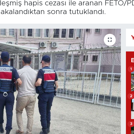
nleşmiş hapis cezası ile aranan FETÖ/PD
yakalandıktan sonra tutuklandı.
Y
1
2
3