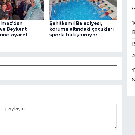
G
1
ılmaz'dan
Şehitkamil Belediyesi,
 ve Beykent
koruma altındaki çocukları
B
rine ziyaret
sporla buluşturuyor
B
A
1
S