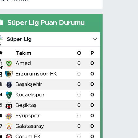
Süper Lig Puan Durumu
Süper Lig
#
Takım
O
P
Amed
0
0
1
Erzurumspor FK
0
0
2
Başakşehir
0
0
3
Kocaelispor
0
0
4
Beşiktaş
0
0
5
Eyüpspor
0
0
6
Galatasaray
0
0
7
Çorum FK
0
0
8