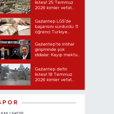
listesi! 25 Temmuz
2026 kimler vefat
etti?
Gaziantep LGS’de
başarısını sürdürdü: 11
öğrenci Türkiye
birincisi oldu
Gaziantep'te intihar
girişiminde şok
iddialar: Kayıp mektup
iddiası gündemde
Gaziantep defin
listesi! 18 Temmuz
2026 kimler vefat
etti?
S P O R
CANLI SKOR