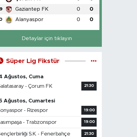
Gaziantep FK
0
0
9
Alanyaspor
0
0
0
Detaylar için tıklayın
Süper Lig Fikstür
4 Ağustos, Cuma
alatasaray - Çorum FK
21:30
5 Ağustos, Cumartesi
onyaspor - Rizespor
19:00
asımpaşa - Trabzonspor
19:00
ençlerbirliği S.K. - Fenerbahçe
21:30