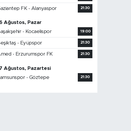
aziantep FK - Alanyaspor
21:30
6 Ağustos, Pazar
aşakşehir - Kocaelispor
19:00
eşiktaş - Eyüpspor
21:30
med - Erzurumspor FK
21:30
7 Ağustos, Pazartesi
amsunspor - Göztepe
21:30