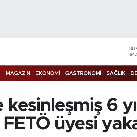
BI
64.
DO
47
EU
R
MAGAZİN
EKONOMİ
GASTRONOMİ
SAĞLIK
DE
55
ST
64,
GR
 kesinleşmiş 6 yı
66
Bİ
13.
i FETÖ üyesi yak