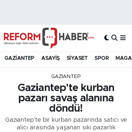
Nöbetçi Eczaneler
Hava Durumu
Trafik Durumu
GAZİANTEP
ASAYİŞ
SİYASET
SPOR
MAGA
Süper Lig Puan Durumu ve Fikstür
GAZIANTEP
Tüm Manşetler
Gaziantep'te kurban
pazarı savaş alanına
Son Dakika Haberleri
döndü!
Haber Arşivi
Gaziantep'te bir kurban pazarında satıcı ve
alıcı arasında yaşanan sıkı pazarlık