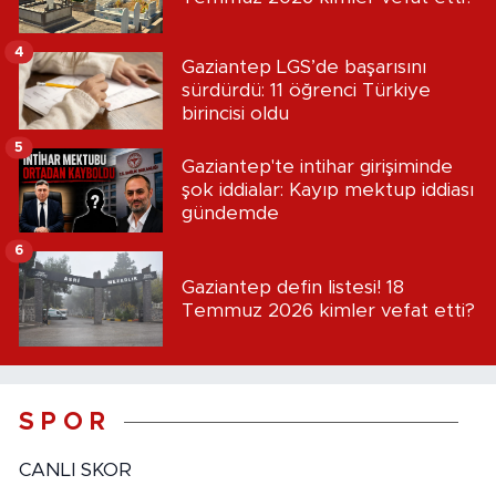
4
Gaziantep LGS’de başarısını
sürdürdü: 11 öğrenci Türkiye
birincisi oldu
5
Gaziantep'te intihar girişiminde
şok iddialar: Kayıp mektup iddiası
gündemde
6
Gaziantep defin listesi! 18
Temmuz 2026 kimler vefat etti?
S P O R
CANLI SKOR