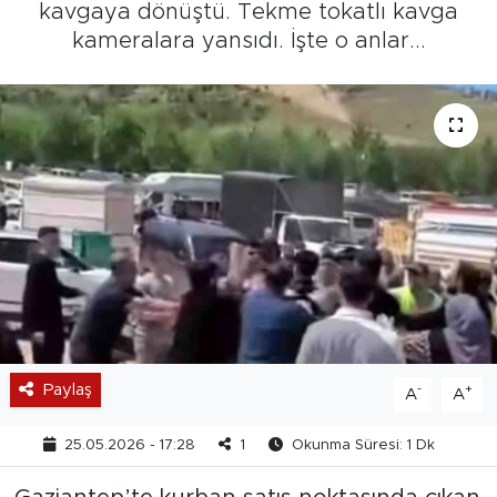
kavgaya dönüştü. Tekme tokatlı kavga
kameralara yansıdı. İşte o anlar...
Paylaş
-
+
A
A
25.05.2026 - 17:28
1
Okunma Süresi: 1 Dk