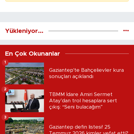
Yükleniyor...
En Çok Okunanlar
1
Gaziantep'te Bahçelievler kura
sonuçları açıklandı
2
TBMM İdare Amiri Sermet
Atay’dan trol hesaplara sert
çıkış: “Seni bulacağım”
3
Gaziantep defin listesi! 25
Temmuz 2026 kimler vefat etti?