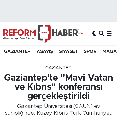
Nöbetçi Eczaneler
Hava Durumu
Trafik Durumu
GAZİANTEP
ASAYİŞ
SİYASET
SPOR
MAGA
Süper Lig Puan Durumu ve Fikstür
GAZIANTEP
Tüm Manşetler
Gaziantep'te "Mavi Vatan
ve Kıbrıs" konferansı
Son Dakika Haberleri
gerçekleştirildi
Haber Arşivi
Gaziantep Üniversitesi (GAÜN) ev
sahipliğinde, Kuzey Kıbrıs Türk Cumhuriyeti