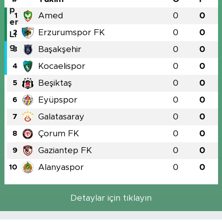
Amed
0
0
1
Erzurumspor FK
0
0
2
Başakşehir
0
0
3
Kocaelispor
0
0
4
Beşiktaş
0
0
5
Eyüpspor
0
0
6
Galatasaray
0
0
7
Çorum FK
0
0
8
Gaziantep FK
0
0
9
Alanyaspor
0
0
10
Detaylar için tıklayın