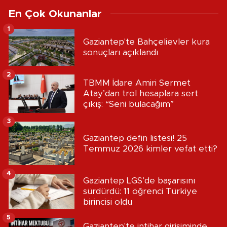
En Çok Okunanlar
1
Gaziantep'te Bahçelievler kura
sonuçları açıklandı
2
TBMM İdare Amiri Sermet
Atay’dan trol hesaplara sert
çıkış: “Seni bulacağım”
3
Gaziantep defin listesi! 25
Temmuz 2026 kimler vefat etti?
4
Gaziantep LGS’de başarısını
sürdürdü: 11 öğrenci Türkiye
birincisi oldu
5
Gaziantep'te intihar girişiminde