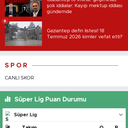
şok iddialar: Kayıp mektup iddiası
gündemde
6
Gaziantep defin listesi! 18
Temmuz 2026 kimler vefat etti?
S P O R
CANLI SKOR
Süper Lig Puan Durumu
Süper Lig
#
Takım
O
P