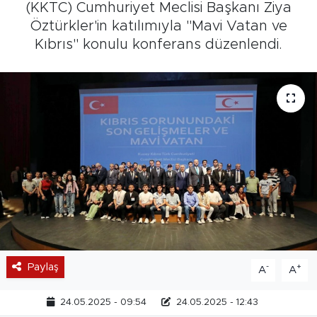
(KKTC) Cumhuriyet Meclisi Başkanı Ziya
Öztürkler'in katılımıyla "Mavi Vatan ve
Kıbrıs" konulu konferans düzenlendi.
Paylaş
-
+
A
A
24.05.2025 - 09:54
24.05.2025 - 12:43