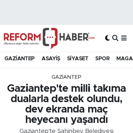
Nöbetçi Eczaneler
Hava Durumu
Trafik Durumu
GAZİANTEP
ASAYİŞ
SİYASET
SPOR
MAGA
Süper Lig Puan Durumu ve Fikstür
GAZIANTEP
Tüm Manşetler
Gaziantep'te milli takıma
dualarla destek olundu,
Son Dakika Haberleri
dev ekranda maç
Haber Arşivi
heyecanı yaşandı
Gaziantep'te Şahinbey Belediyesi