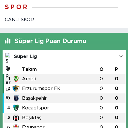
S P O R
CANLI SKOR
Süper Lig Puan Durumu
Süper Lig
#
Takım
O
P
Amed
0
0
1
Erzurumspor FK
0
0
2
Başakşehir
0
0
3
Kocaelispor
0
0
4
Beşiktaş
0
0
5
Eyüpspor
0
0
6