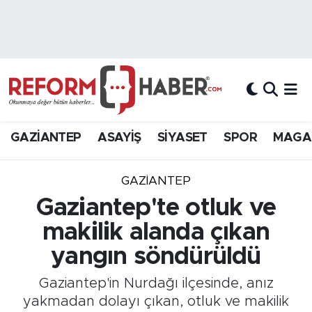
Nöbetçi Eczaneler
Hava Durumu
Trafik Durumu
GAZİANTEP
ASAYİŞ
SİYASET
SPOR
MAGA
Süper Lig Puan Durumu ve Fikstür
GAZIANTEP
Tüm Manşetler
Gaziantep'te otluk ve
makilik alanda çıkan
Son Dakika Haberleri
yangın söndürüldü
Haber Arşivi
Gaziantep'in Nurdağı ilçesinde, anız
yakmadan dolayı çıkan, otluk ve makilik