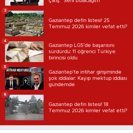
çıkış: “Seni bulacağım”
3
Gaziantep defin listesi! 25
Temmuz 2026 kimler vefat etti?
4
Gaziantep LGS’de başarısını
sürdürdü: 11 öğrenci Türkiye
birincisi oldu
5
Gaziantep'te intihar girişiminde
şok iddialar: Kayıp mektup iddiası
gündemde
6
Gaziantep defin listesi! 18
Temmuz 2026 kimler vefat etti?