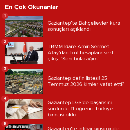
En Çok Okunanlar
1
Gaziantep'te Bahçelievler kura
sonuçları açıklandı
2
TBMM İdare Amiri Sermet
Atay’dan trol hesaplara sert
çıkış: “Seni bulacağım”
3
Gaziantep defin listesi! 25
Temmuz 2026 kimler vefat etti?
4
Gaziantep LGS’de başarısını
sürdürdü: 11 öğrenci Türkiye
birincisi oldu
5
Gaziantep'te intihar girişiminde