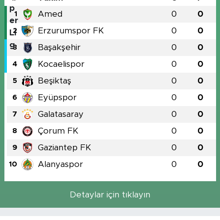
Amed
0
0
1
Erzurumspor FK
0
0
2
Başakşehir
0
0
3
Kocaelispor
0
0
4
Beşiktaş
0
0
5
Eyüpspor
0
0
6
Galatasaray
0
0
7
Çorum FK
0
0
8
Gaziantep FK
0
0
9
Alanyaspor
0
0
10
Detaylar için tıklayın