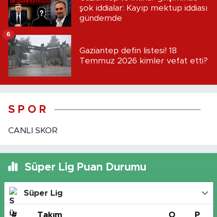
şok iddialar: Kayıp mektup iddiası
gündemde
6
Gaziantep defin listesi! 18
Temmuz 2026 kimler vefat etti?
S P O R
CANLI SKOR
Süper Lig Puan Durumu
Süper Lig
#
Takım
O
P