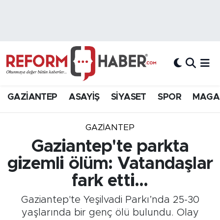
Nöbetçi Eczaneler
Hava Durumu
Trafik Durumu
GAZİANTEP
ASAYİŞ
SİYASET
SPOR
MAGA
Süper Lig Puan Durumu ve Fikstür
GAZIANTEP
Tüm Manşetler
Gaziantep'te parkta
gizemli ölüm: Vatandaşlar
Son Dakika Haberleri
fark etti...
Haber Arşivi
Gaziantep'te Yeşilvadi Parkı’nda 25-30
yaşlarında bir genç ölü bulundu. Olay