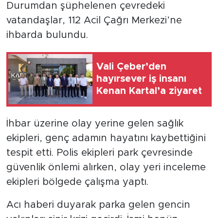
Durumdan şüphelenen çevredeki
vatandaşlar, 112 Acil Çağrı Merkezi’ne
ihbarda bulundu.
Vali Çeber’den
hayırsever iş insanı
Kenan Kartal’a ziyaret
İhbar üzerine olay yerine gelen sağlık
ekipleri, genç adamın hayatını kaybettiğini
tespit etti. Polis ekipleri park çevresinde
güvenlik önlemi alırken, olay yeri inceleme
ekipleri bölgede çalışma yaptı.
Acı haberi duyarak parka gelen gencin