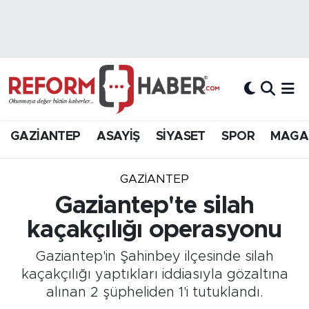
Nöbetçi Eczaneler
Hava Durumu
Trafik Durumu
GAZİANTEP
ASAYİŞ
SİYASET
SPOR
MAGA
Süper Lig Puan Durumu ve Fikstür
GAZIANTEP
Tüm Manşetler
Gaziantep'te silah
kaçakçılığı operasyonu
Son Dakika Haberleri
Gaziantep'in Şahinbey ilçesinde silah
Haber Arşivi
kaçakçılığı yaptıkları iddiasıyla gözaltına
alınan 2 şüpheliden 1'i tutuklandı.