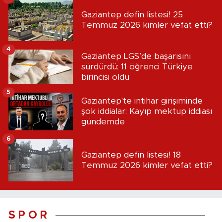
Gaziantep defin listesi! 25
Temmuz 2026 kimler vefat etti?
4
Gaziantep LGS’de başarısını
sürdürdü: 11 öğrenci Türkiye
birincisi oldu
5
Gaziantep'te intihar girişiminde
şok iddialar: Kayıp mektup iddiası
gündemde
6
Gaziantep defin listesi! 18
Temmuz 2026 kimler vefat etti?
S P O R