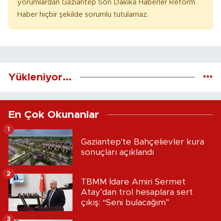
yorumlardan Gaziantep Son Dakika Haberler Reform
Haber hiçbir şekilde sorumlu tutulamaz.
Yükleniyor...
En Çok Okunanlar
1
Gaziantep'te Bahçelievler kura
sonuçları açıklandı
2
TBMM İdare Amiri Sermet
Atay’dan trol hesaplara sert
çıkış: “Seni bulacağım”
3