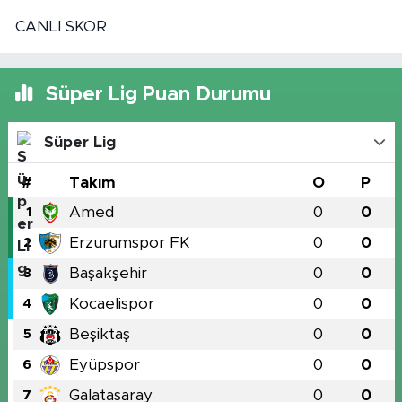
CANLI SKOR
Süper Lig Puan Durumu
Süper Lig
#
Takım
O
P
Amed
0
0
1
Erzurumspor FK
0
0
2
Başakşehir
0
0
3
Kocaelispor
0
0
4
Beşiktaş
0
0
5
Eyüpspor
0
0
6
Galatasaray
0
0
7