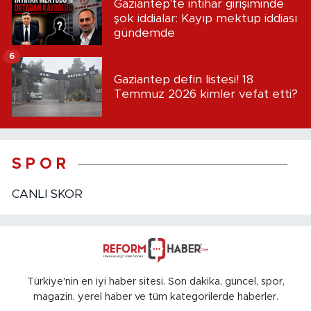
Gaziantep'te intihar girişiminde
şok iddialar: Kayıp mektup iddiası
gündemde
6
Gaziantep defin listesi! 18
Temmuz 2026 kimler vefat etti?
S P O R
CANLI SKOR
Türkiye'nin en iyi haber sitesi. Son dakika, güncel, spor,
magazin, yerel haber ve tüm kategorilerde haberler.