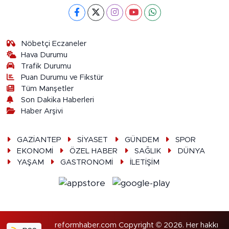
Nöbetçi Eczaneler
Hava Durumu
Trafik Durumu
Puan Durumu ve Fikstür
Tüm Manşetler
Son Dakika Haberleri
Haber Arşivi
GAZİANTEP
SİYASET
GÜNDEM
SPOR
EKONOMİ
ÖZEL HABER
SAĞLIK
DÜNYA
YAŞAM
GASTRONOMİ
İLETİŞİM
reformhaber.com Copyright © 2026. Her hakkı