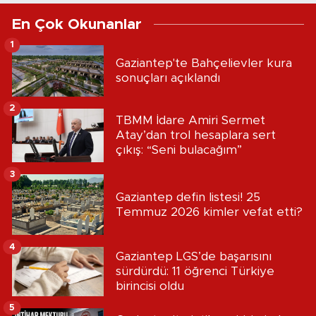
En Çok Okunanlar
1
Gaziantep'te Bahçelievler kura
sonuçları açıklandı
2
TBMM İdare Amiri Sermet
Atay’dan trol hesaplara sert
çıkış: “Seni bulacağım”
3
Gaziantep defin listesi! 25
Temmuz 2026 kimler vefat etti?
4
Gaziantep LGS’de başarısını
sürdürdü: 11 öğrenci Türkiye
birincisi oldu
5