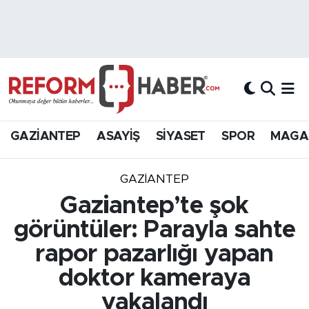
Nöbetçi Eczaneler
Hava Durumu
Trafik Durumu
GAZİANTEP
ASAYİŞ
SİYASET
SPOR
MAGA
Süper Lig Puan Durumu ve Fikstür
GAZIANTEP
Tüm Manşetler
Gaziantep’te şok
görüntüler: Parayla sahte
Son Dakika Haberleri
rapor pazarlığı yapan
Haber Arşivi
doktor kameraya
yakalandı