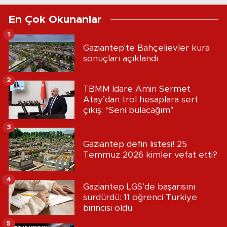
En Çok Okunanlar
1
Gaziantep'te Bahçelievler kura
sonuçları açıklandı
2
TBMM İdare Amiri Sermet
Atay’dan trol hesaplara sert
çıkış: “Seni bulacağım”
3
Gaziantep defin listesi! 25
Temmuz 2026 kimler vefat etti?
4
Gaziantep LGS’de başarısını
sürdürdü: 11 öğrenci Türkiye
birincisi oldu
5