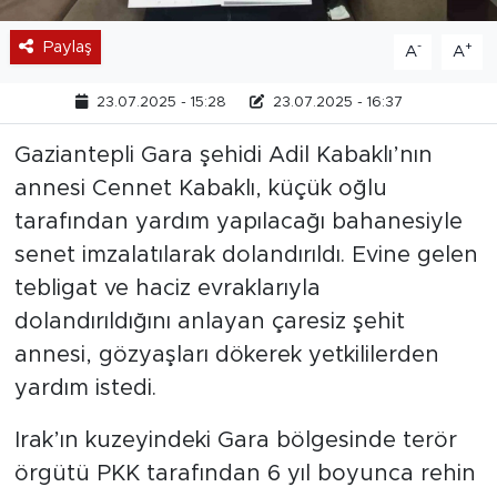
Paylaş
-
+
A
A
23.07.2025 - 15:28
23.07.2025 - 16:37
Gaziantepli Gara şehidi Adil Kabaklı’nın
annesi Cennet Kabaklı, küçük oğlu
tarafından yardım yapılacağı bahanesiyle
senet imzalatılarak dolandırıldı. Evine gelen
tebligat ve haciz evraklarıyla
dolandırıldığını anlayan çaresiz şehit
annesi, gözyaşları dökerek yetkililerden
yardım istedi.
Irak’ın kuzeyindeki Gara bölgesinde terör
örgütü PKK tarafından 6 yıl boyunca rehin