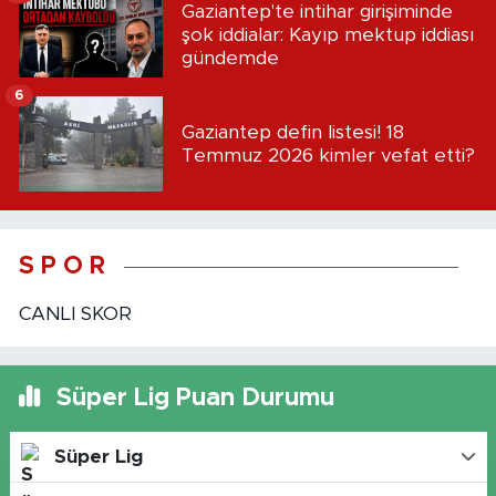
Gaziantep'te intihar girişiminde
şok iddialar: Kayıp mektup iddiası
gündemde
6
Gaziantep defin listesi! 18
Temmuz 2026 kimler vefat etti?
S P O R
CANLI SKOR
Süper Lig Puan Durumu
Süper Lig