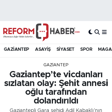
Nöbetçi Eczaneler
Hava Durumu
Trafik Durumu
GAZİANTEP
ASAYİŞ
SİYASET
SPOR
MAGA
Süper Lig Puan Durumu ve Fikstür
GAZIANTEP
Tüm Manşetler
Gaziantep’te vicdanları
sızlatan olay: Şehit annesi
Son Dakika Haberleri
oğlu tarafından
Haber Arşivi
dolandırıldı
Gaziantepli Gara şehidi Adil Kabaklı’nın