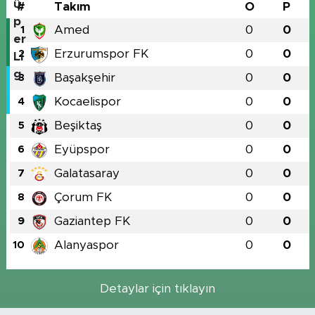
#
Takım
O
P
Amed
0
0
1
Erzurumspor FK
0
0
2
Başakşehir
0
0
3
Kocaelispor
0
0
4
Beşiktaş
0
0
5
Eyüpspor
0
0
6
Galatasaray
0
0
7
Çorum FK
0
0
8
Gaziantep FK
0
0
9
Alanyaspor
0
0
10
Detaylar için tıklayın